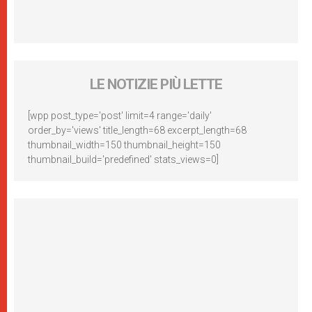
LE NOTIZIE PIÙ LETTE
[wpp post_type='post' limit=4 range='daily'
order_by='views' title_length=68 excerpt_length=68
thumbnail_width=150 thumbnail_height=150
thumbnail_build='predefined' stats_views=0]