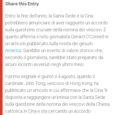
t
s
e
t
r
Share this Entry
s
e
b
t
e
A
n
o
e
p
g
o
r
Entro la fine dell’anno, la Santa Sede e la Cina
p
e
k
potrebbero annunciare di aver raggiunto un accordo
r
sulla questione cruciale della nomina dei vescovi. È
quanto afferma il noto giornalista Gerard O’Connell in
un articolo pubblicato sulla rivista dei gesuiti
America
. Sarebbe un evento di valore storico che,
secondo il giornalista, sarebbe stato preparato da
alcuni incontri avvenuti negli ultimi mesi.
Il primo segnale è giunto il 4 agosto, quando il
cardinale John Tong, vescovo di Hong Kong, ha
pubblicato un articolo in cui affermava che la Cina “è
disposta a raggiungere un’intesa con la Santa Sede
sulla questione della nomina dei vescovi della Chiesa
cattolica in Cina e sta cercando un accordo