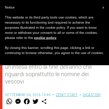
IT
Notice
x
This website or its third party tools use cookies, which are
necessary to its functioning and required to achieve the
purposes illustrated in the cookie policy. If you want to know
Accordo vicino tra Cina e
more or withdraw your consent to all or some of the cookies,
please refer to the
cookie policy
.
Vaticano?
By closing this banner, scrolling this page, clicking a link or
continuing to browse otherwise, you agree to the use of cookies.
La rivista dei gesuiti “America” prevede
un’intesa entro la fine dell’anno che
riguardi soprattutto le nomine dei
vescovi
SETTEMBRE 04, 2016 13:40
ZENIT STAFF
DICASTERI
W
M
F
T
S
h
e
a
w
h
a
s
c
i
a