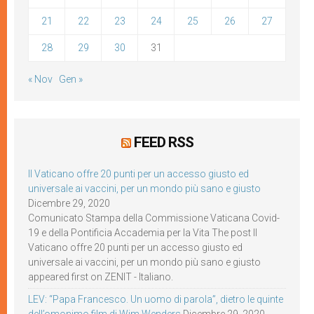
21
22
23
24
25
26
27
28
29
30
31
« Nov
Gen »
FEED RSS
Il Vaticano offre 20 punti per un accesso giusto ed
universale ai vaccini, per un mondo più sano e giusto
Dicembre 29, 2020
Comunicato Stampa della Commissione Vaticana Covid-
19 e della Pontificia Accademia per la Vita The post Il
Vaticano offre 20 punti per un accesso giusto ed
universale ai vaccini, per un mondo più sano e giusto
appeared first on ZENIT - Italiano.
LEV: “Papa Francesco. Un uomo di parola”, dietro le quinte
dell’omonimo film di Wim Wenders
Dicembre 29, 2020