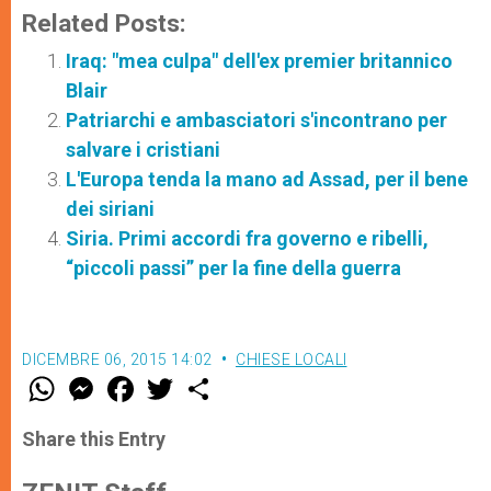
Related Posts:
Iraq: "mea culpa" dell'ex premier britannico
Blair
Patriarchi e ambasciatori s'incontrano per
salvare i cristiani
L'Europa tenda la mano ad Assad, per il bene
dei siriani
Siria. Primi accordi fra governo e ribelli,
“piccoli passi” per la fine della guerra
DICEMBRE 06, 2015 14:02
CHIESE LOCALI
W
M
F
T
S
h
e
a
w
h
a
s
c
i
a
t
s
e
t
r
Share this Entry
s
e
b
t
e
A
n
o
e
p
g
o
r