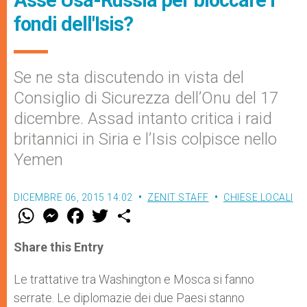
fondi dell'Isis?
Se ne sta discutendo in vista del
Consiglio di Sicurezza dell’Onu del 17
dicembre. Assad intanto critica i raid
britannici in Siria e l’Isis colpisce nello
Yemen
DICEMBRE 06, 2015 14:02
ZENIT STAFF
CHIESE LOCALI
W
M
F
T
S
h
e
a
w
h
a
s
c
i
a
t
s
e
t
r
Share this Entry
s
e
b
t
e
A
n
o
e
p
g
o
r
Le trattative tra Washington e Mosca si fanno
p
e
k
serrate. Le diplomazie dei due Paesi stanno
r