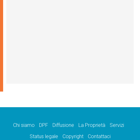
Chi siamo
DPF
Diffusione
La Proprietà
Servizi
Status legale
Copyright
Contattaci