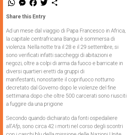
W
M
F
T
S
h
e
a
w
h
a
s
c
i
a
t
s
e
t
r
Share this Entry
s
e
b
t
e
A
n
o
e
p
g
o
r
Ad un mese dal viaggio di Papa Francesco in Africa,
p
e
k
la capitale centrafricana Bangui è sommersa di
r
violenza. Nella notte tra il 28 e il 29 settembre, si
sono verificati infatti saccheggi di abitazioni e
negozi, oltre a colpi di arma da fuoco e barricate in
diversi quartieri eretti da gruppi di
manifestanti, nonostante il coprifuoco notturno
decretato dal Governo dopo le violenze del fine
settimana dopo che oltre 500 carcerati sono riusciti
a fuggire da una prigione
Secondo quando dichiarato da fonti ospedaliere
all’
Afp
, sono circa 42 i morti nel corso degli scontri
con i caschi blu della missione delle Nazioni Unite