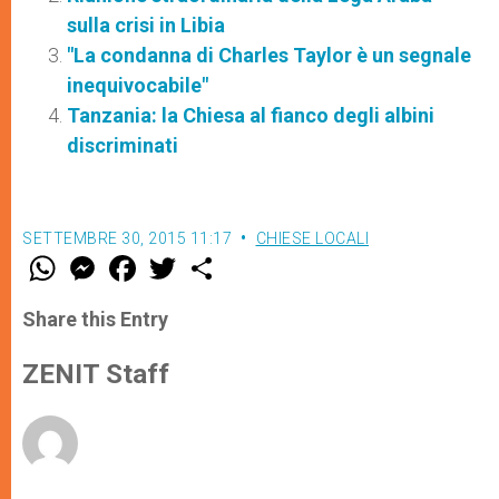
sulla crisi in Libia
"La condanna di Charles Taylor è un segnale
inequivocabile"
Tanzania: la Chiesa al fianco degli albini
discriminati
SETTEMBRE 30, 2015 11:17
CHIESE LOCALI
W
M
F
T
S
h
e
a
w
h
a
s
c
i
a
t
s
e
t
r
Share this Entry
s
e
b
t
e
A
n
o
e
p
g
o
r
ZENIT Staff
p
e
k
r