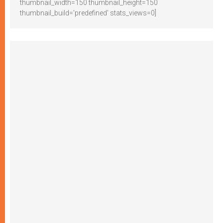
thumbnail_width=150 thumbnail_height=150
thumbnail_build='predefined' stats_views=0]