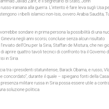
ohammad Javad Zarif, e il segretario di Stato, John
sso-iraniana alla guerra. L’intento è fare leva sugli Usa p
tengono i ribelli islamici non-Isis, ovvero Arabia Saudita, T
 – vorrebbe sondare in prima persona la possibilità di una nu
 Ginevra negli anni scorsi, concluse senza alcun risultato
’inviato dell’Onu per la Siria, Staffan de Mistura, che nei gi
 aprire quattro tavoli tecnici di confronto tra il Governo d
i in Siria.
ccia tra i presidenti statunitense, Barack Obama, e russo, Vl
 concordato”, durante il quale – spiegano fonti della Casa
resenza militare russa in Siria possa essere utile a contr
 una soluzione politica.