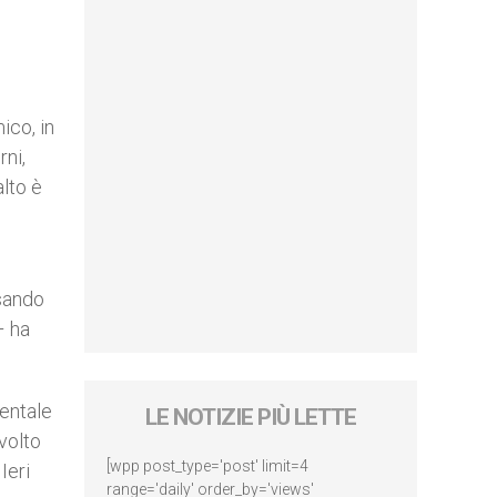
ico, in
rni,
alto è
isando
– ha
ientale
LE NOTIZIE PIÙ LETTE
nvolto
[wpp post_type='post' limit=4
Ieri
range='daily' order_by='views'