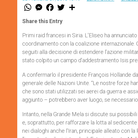
W
M
F
T
S
h
e
a
w
h
a
s
c
i
a
t
s
e
t
r
Share this Entry
s
e
b
t
e
A
n
o
e
p
g
o
r
Primi raid francesi in Siria. L’Eliseo ha annunciato
p
e
k
coordinamento con la coalizione internazionale. Gli 
r
seguiti alla decisione di estendere l’azione militar
stato colpito un campo d’addestramento Isis pres
A confermarlo il presidente François Hollande da
generale delle Nazioni Unite. “Le nostre forze han
che sono stati utilizzati sei aerei da guerra e assi
aggiunto – potrebbero aver luogo, se necessario
Intanto, nella Grande Mela si discute sui possibili
e, soprattutto, per rafforzare la lotta al sedicent
nei dialoghi anche l’Iran, principale alleato con l