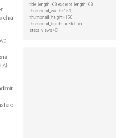
title_length=68 excerpt_length=68
er
thumbnail_width=150
urchia
thumbnail_height=150
thumbnail_build='predefined'
stats_views=0]
ova
orni
i Al
adimir
astare