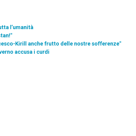
utta l’umanità
stan!"
esco-Kirill anche frutto delle nostre sofferenze"
overno accusa i curdi