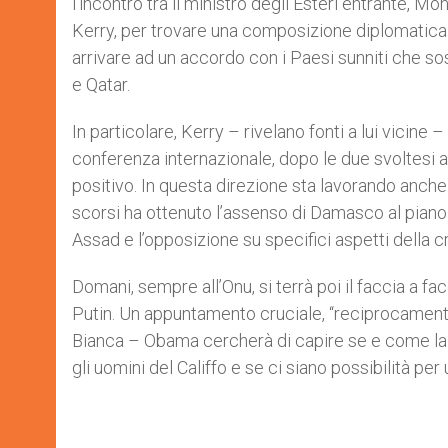
l’incontro tra il ministro degli Esteri entrante, M
Kerry, per trovare una composizione diplomatica ru
arrivare ad un accordo con i Paesi sunniti che sos
e Qatar.
In particolare, Kerry – rivelano fonti a lui vicine
conferenza internazionale, dopo le due svoltesi a
positivo. In questa direzione sta lavorando anche l
scorsi ha ottenuto l’assenso di Damasco al piano di
Assad e l’opposizione su specifici aspetti della cris
Domani, sempre all’Onu, si terrà poi il faccia a fa
Putin. Un appuntamento cruciale, “reciprocamente
Bianca – Obama cercherà di capire se e come la p
gli uomini del Califfo e se ci siano possibilità per