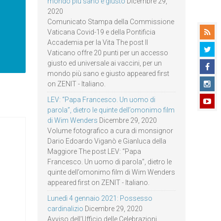
mondo più sano e giusto
Dicembre 29,
2020
Comunicato Stampa della Commissione
Vaticana Covid-19 e della Pontificia
Accademia per la Vita The post Il
Vaticano offre 20 punti per un accesso
giusto ed universale ai vaccini, per un
mondo più sano e giusto appeared first
on ZENIT - Italiano.
LEV: “Papa Francesco. Un uomo di
parola”, dietro le quinte dell’omonimo film
di Wim Wenders
Dicembre 29, 2020
Volume fotografico a cura di monsignor
Dario Edoardo Viganò e Gianluca della
Maggiore The post LEV: “Papa
Francesco. Un uomo di parola”, dietro le
quinte dell’omonimo film di Wim Wenders
appeared first on ZENIT - Italiano.
Lunedì 4 gennaio 2021: Possesso
cardinalizio
Dicembre 29, 2020
Avviso dell’Ufficio delle Celebrazioni