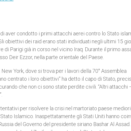
 di aver condotto i primi attacchi aerei contro lo Stato islam
obiettivi dei raid erano stati individuati negli ultimi 15 gio
e di Parigi già in corso nel vicino Iraq. Durante il primo ass
so Deir Ezzor, nella parte orientale del Paese.
 New York, dove si trova per i lavori della 70° Assemblea
no centrato i loro obiettivi” ha detto il capo di Stato, prec
curando che non ci sono state perdite civili. “Altri attacchi 
”.
 tentativi per risolvere la crisi nel martoriato paese medior
e Stato Islamico. Inaspettatamente gli Stati Uniti hanno coi
a Russia del Governo del presidente siriano Bashar Al Assad. 