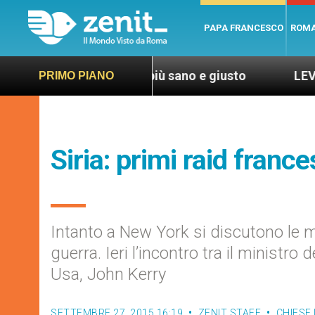
PAPA FRANCESCO
ROM
i, per un mondo più sano e giusto
LEV: “Papa Fr
PRIMO PIANO
Siria: primi raid frances
Intanto a New York si discutono le mo
guerra. Ieri l’incontro tra il ministro d
Usa, John Kerry
SETTEMBRE 27, 2015 16:19
ZENIT STAFF
CHIESE 