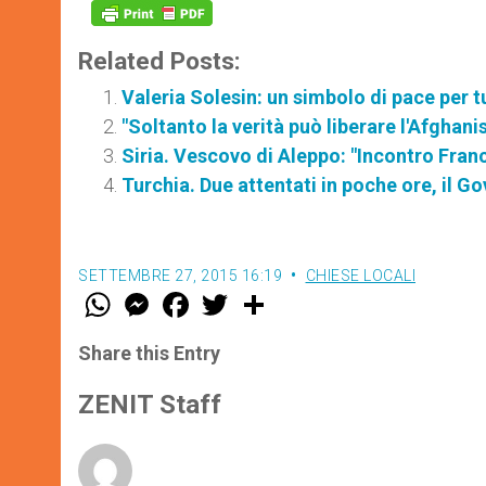
Related Posts:
Valeria Solesin: un simbolo di pace per t
"Soltanto la verità può liberare l'Afghani
Siria. Vescovo di Aleppo: "Incontro Franc
Turchia. Due attentati in poche ore, il G
SETTEMBRE 27, 2015 16:19
CHIESE LOCALI
W
M
F
T
S
h
e
a
w
h
a
s
c
i
a
t
s
e
t
r
Share this Entry
s
e
b
t
e
A
n
o
e
p
g
o
r
ZENIT Staff
p
e
k
r