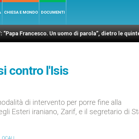
A
CHIESA E MONDO
DOCUMENTI
ancesco. Un uomo di parola”, dietro le quinte dell’om
i contro l'Isis
dalità di intervento per porre fine alla
egli Esteri iraniano, Zarif, e il segretario di S
LOCALI