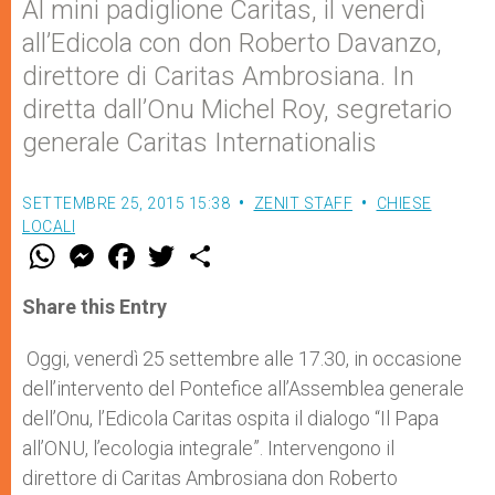
Al mini padiglione Caritas, il venerdì
all’Edicola con don Roberto Davanzo,
direttore di Caritas Ambrosiana. In
diretta dall’Onu Michel Roy, segretario
generale Caritas Internationalis
SETTEMBRE 25, 2015 15:38
ZENIT STAFF
CHIESE
LOCALI
W
M
F
T
S
h
e
a
w
h
a
s
c
i
a
t
s
e
t
r
Share this Entry
s
e
b
t
e
A
n
o
e
p
g
o
r
Oggi, venerdì 25 settembre alle 17.30, in occasione
p
e
k
dell’intervento del Pontefice all’Assemblea generale
r
dell’Onu, l’Edicola Caritas ospita il dialogo “Il Papa
all’ONU, l’ecologia integrale”. Intervengono il
direttore di Caritas Ambrosiana don Roberto