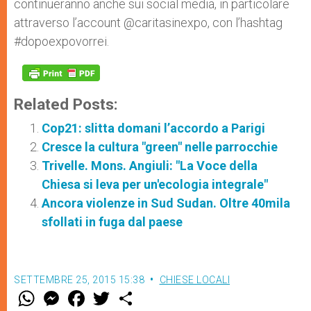
continueranno anche sui social media, in particolare
attraverso l’account @caritasinexpo, con l’hashtag
#dopoexpovorrei.
Related Posts:
Cop21: slitta domani l’accordo a Parigi
Cresce la cultura "green" nelle parrocchie
Trivelle. Mons. Angiuli: "La Voce della
Chiesa si leva per un'ecologia integrale"
Ancora violenze in Sud Sudan. Oltre 40mila
sfollati in fuga dal paese
SETTEMBRE 25, 2015 15:38
CHIESE LOCALI
W
M
F
T
S
h
e
a
w
h