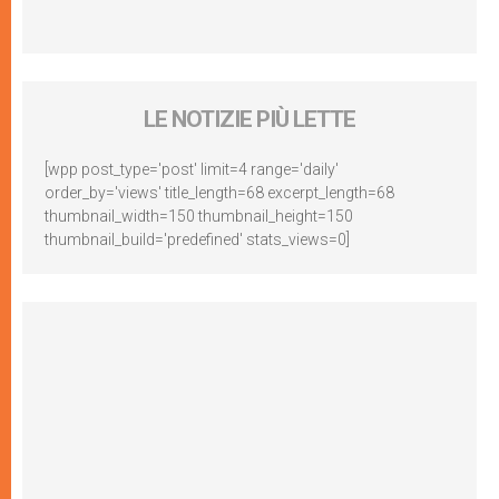
LE NOTIZIE PIÙ LETTE
[wpp post_type='post' limit=4 range='daily'
order_by='views' title_length=68 excerpt_length=68
thumbnail_width=150 thumbnail_height=150
thumbnail_build='predefined' stats_views=0]