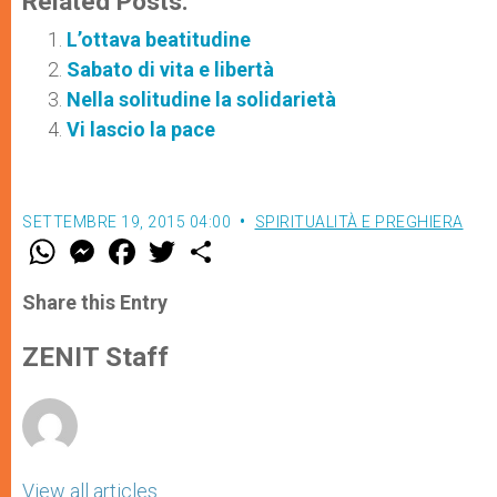
Related Posts:
L’ottava beatitudine
Sabato di vita e libertà
Nella solitudine la solidarietà
Vi lascio la pace
SETTEMBRE 19, 2015 04:00
SPIRITUALITÀ E PREGHIERA
W
M
F
T
S
h
e
a
w
h
a
s
c
i
a
t
s
e
t
r
Share this Entry
s
e
b
t
e
A
n
o
e
p
g
o
r
ZENIT Staff
p
e
k
r
View all articles