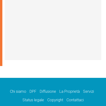
Chi siamo
DPF
Diffusione
La Proprietà
Servizi
Status legale
Copyright
Contattaci