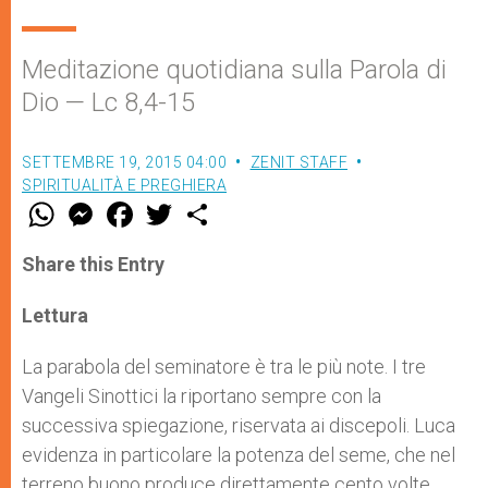
Meditazione quotidiana sulla Parola di
Dio — Lc 8,4-15
SETTEMBRE 19, 2015 04:00
ZENIT STAFF
SPIRITUALITÀ E PREGHIERA
W
M
F
T
S
h
e
a
w
h
a
s
c
i
a
t
s
e
t
r
Share this Entry
s
e
b
t
e
A
n
o
e
p
g
o
r
Lettura
p
e
k
r
La parabola del seminatore è tra le più note. I tre
Vangeli Sinottici la riportano sempre con la
successiva spiegazione, riservata ai discepoli. Luca
evidenza in particolare la potenza del seme, che nel
terreno buono produce direttamente cento volte