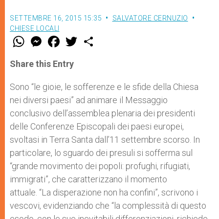
SETTEMBRE 16, 2015 15:35
SALVATORE CERNUZIO
CHIESE LOCALI
W
M
F
T
S
h
e
a
w
h
a
s
c
i
a
t
s
e
t
r
Share this Entry
s
e
b
t
e
A
n
o
e
p
g
o
r
Sono “le gioie, le sofferenze e le sfide della Chiesa
p
e
k
nei diversi paesi” ad animare il Messaggio
r
conclusivo dell’assemblea plenaria dei presidenti
delle Conferenze Episcopali dei paesi europei,
svoltasi in Terra Santa dall’11 settembre scorso. In
particolare, lo sguardo dei presuli si sofferma sul
“grande movimento dei popoli: profughi, rifugiati,
immigrati”, che caratterizzano il momento
attuale. “La disperazione non ha confini”, scrivono i
vescovi, evidenziando che “la complessità di questo
esodo, con le sue inevitabili differenziazioni, richiede