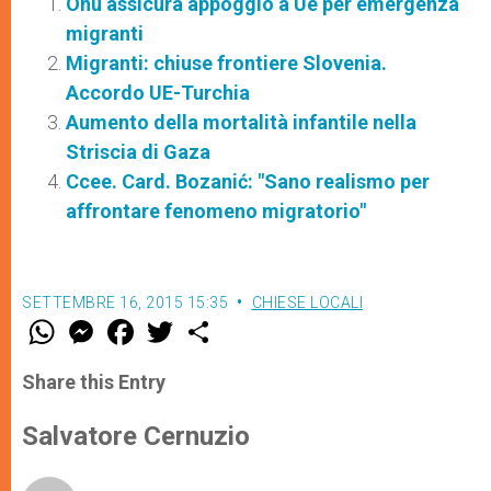
Onu assicura appoggio a Ue per emergenza
migranti
Migranti: chiuse frontiere Slovenia.
Accordo UE-Turchia
Aumento della mortalità infantile nella
Striscia di Gaza
Ccee. Card. Bozanić: "Sano realismo per
affrontare fenomeno migratorio"
SETTEMBRE 16, 2015 15:35
CHIESE LOCALI
W
M
F
T
S
h
e
a
w
h
a
s
c
i
a
t
s
e
t
r
Share this Entry
s
e
b
t
e
A
n
o
e
p
g
o
r
Salvatore Cernuzio
p
e
k
r