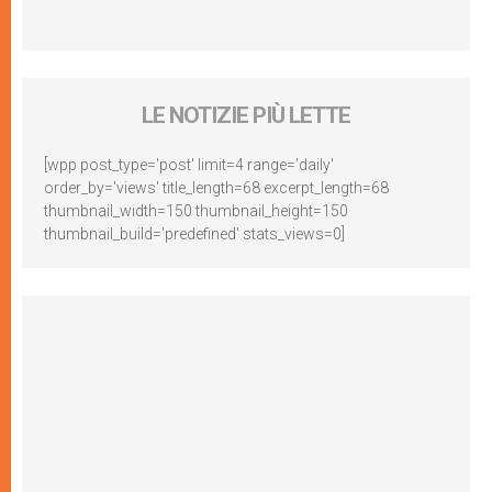
LE NOTIZIE PIÙ LETTE
[wpp post_type='post' limit=4 range='daily'
order_by='views' title_length=68 excerpt_length=68
thumbnail_width=150 thumbnail_height=150
thumbnail_build='predefined' stats_views=0]