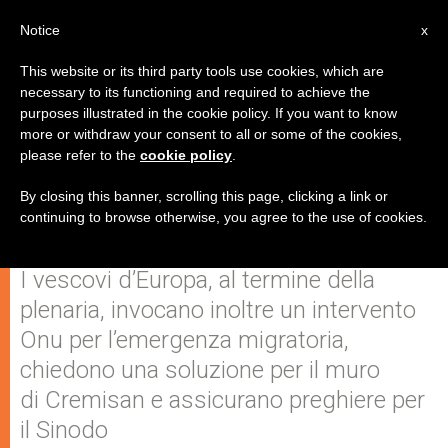
IT
Notice
x
This website or its third party tools use cookies, which are
necessary to its functioning and required to achieve the
purposes illustrated in the cookie policy. If you want to know
Profughi, pace e "no" al gender: il
more or withdraw your consent to all or some of the cookies,
please refer to the
cookie policy
.
messaggio finale del Ccee in
Terra Santa
By closing this banner, scrolling this page, clicking a link or
continuing to browse otherwise, you agree to the use of cookies.
I vescovi d’Europa, al termine della
plenaria, invocano inoltre un intervento
Onu per l’emergenza migratoria,
chiedono una soluzione per il muro
di Cremisan e assicurano preghiere per
il Sinodo