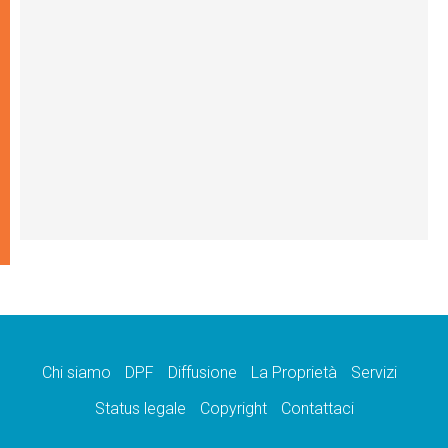
Chi siamo
DPF
Diffusione
La Proprietà
Servizi
Status legale
Copyright
Contattaci