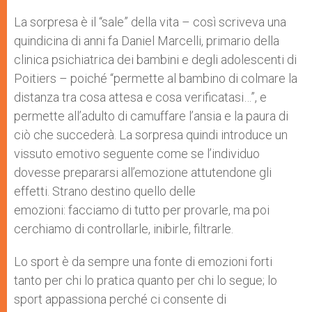
A
n
o
e
p
g
o
r
La sorpresa è il “sale” della vita – così scriveva una
p
e
k
quindicina di anni fa Daniel Marcelli, primario della
r
clinica psichiatrica dei bambini e degli adolescenti di
Poitiers – poiché “permette al bambino di colmare la
distanza tra cosa attesa e cosa verificatasi…”, e
permette all’adulto di camuffare l’ansia e la paura di
ciò che succederà. La sorpresa quindi introduce un
vissuto emotivo seguente come se l’individuo
dovesse prepararsi all’emozione attutendone gli
effetti. Strano destino quello delle
emozioni: facciamo di tutto per provarle, ma poi
cerchiamo di controllarle, inibirle, filtrarle.
Lo sport è da sempre una fonte di emozioni forti
tanto per chi lo pratica quanto per chi lo segue; lo
sport appassiona perché ci consente di