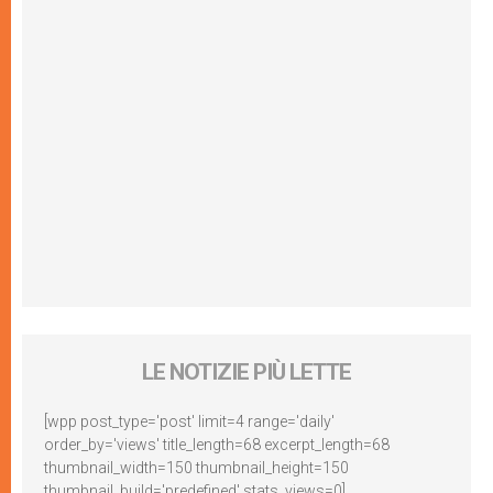
LE NOTIZIE PIÙ LETTE
[wpp post_type='post' limit=4 range='daily'
order_by='views' title_length=68 excerpt_length=68
thumbnail_width=150 thumbnail_height=150
thumbnail_build='predefined' stats_views=0]