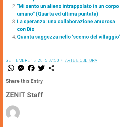
"Mi sento un alieno intrappolato in un corpo
umano" (Quarta ed ultima puntata)
La speranza: una collaborazione amorosa
con Dio
Quanta saggezza nello ‘scemo del villaggio’
SETTEMBRE 15, 2015 07:50
ARTE E CULTURA
W
M
F
T
S
h
e
a
w
h
a
s
c
i
a
t
s
e
t
r
Share this Entry
s
e
b
t
e
A
n
o
e
p
g
o
r
ZENIT Staff
p
e
k
r