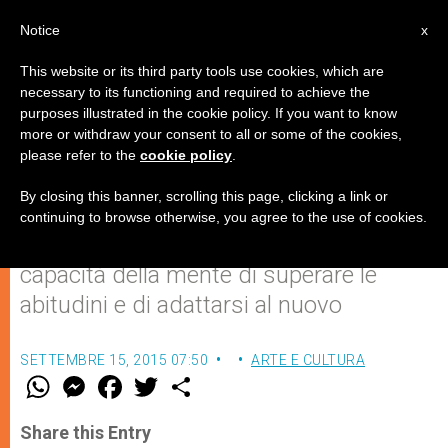
IT
Notice
x
This website or its third party tools use cookies, which are
necessary to its functioning and required to achieve the
purposes illustrated in the cookie policy. If you want to know
La sorpresa è dietro l'angolo,
more or withdraw your consent to all or some of the cookies,
please refer to the
cookie policy
.
anche nello sport
By closing this banner, scrolling this page, clicking a link or
continuing to browse otherwise, you agree to the use of cookies.
L’esempio sportivo testimonia la
capacità della mente di superare le
abitudini e di adattarsi al nuovo
SETTEMBRE 15, 2015 07:50
ARTE E CULTURA
W
M
F
T
S
h
e
a
w
h
a
s
c
i
a
t
s
e
t
r
Share this Entry
s
e
b
t
e