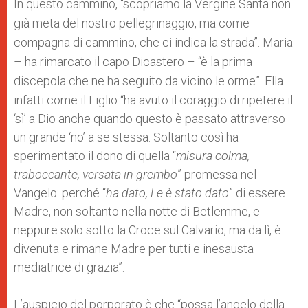
In questo cammino, “s
copriamo la Vergine Santa non
già meta del nostro pellegrinaggio, ma come
compagna di cammino, che ci indica la strada”. Maria
– ha rimarcato il capo Dicastero – “è la prima
discepola che ne ha seguito da vicino le orme”.
Ella
infatti come il Figlio “ha avuto il coraggio di ripetere il
‘sì’ a Dio anche quando questo è passato attraverso
un grande ‘no’ a se stessa. Soltanto così ha
sperimentato il dono di quella “
misura colma,
traboccante, versata in grembo
” promessa nel
Vangelo: perché “
ha dato, Le è stato dato
” di essere
Madre, non soltanto nella notte di Betlemme, e
neppure solo sotto la Croce sul Calvario, ma da lì, è
divenuta e rimane Madre per tutti e inesausta
mediatrice di grazia”.
L’auspicio del porporato è che “po
ssa l’angelo della