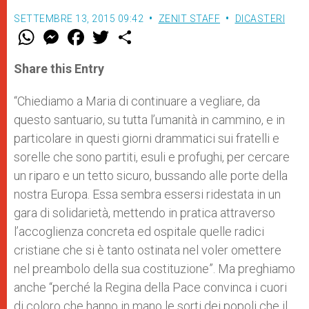
SETTEMBRE 13, 2015 09:42
ZENIT STAFF
DICASTERI
W
M
F
T
S
h
e
a
w
h
a
s
c
i
a
t
s
e
t
r
Share this Entry
s
e
b
t
e
A
n
o
e
p
g
o
r
“Chiediamo a Maria di continuare a vegliare, da
p
e
k
questo santuario, su tutta l’umanità in cammino, e in
r
particolare in questi giorni drammatici sui fratelli e
sorelle che sono partiti, esuli e profughi, per cercare
un riparo e un tetto sicuro, bussando alle porte della
nostra Europa. Essa sembra essersi ridestata in un
gara di solidarietà, mettendo in pratica attraverso
l’accoglienza concreta ed ospitale quelle radici
cristiane che si è tanto ostinata nel voler omettere
nel preambolo della sua costituzione”. Ma preghiamo
anche “perché la Regina della Pace convinca i cuori
di coloro che hanno in mano le sorti dei popoli che il