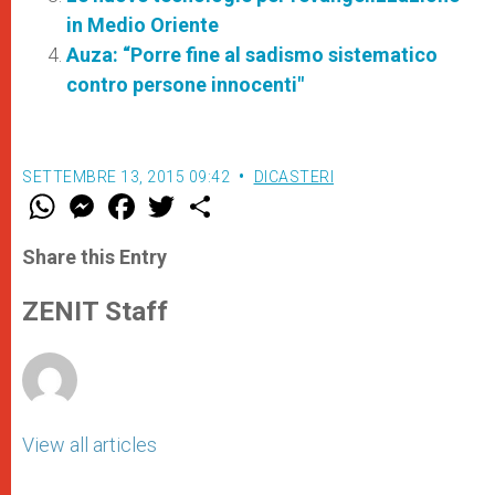
in Medio Oriente
Auza: “Porre fine al sadismo sistematico
contro persone innocenti"
SETTEMBRE 13, 2015 09:42
DICASTERI
W
M
F
T
S
h
e
a
w
h
a
s
c
i
a
t
s
e
t
r
Share this Entry
s
e
b
t
e
A
n
o
e
p
g
o
r
ZENIT Staff
p
e
k
r
View all articles