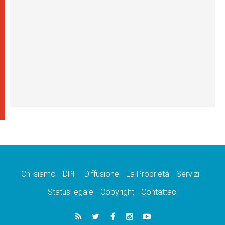
Chi siamo
DPF
Diffusione
La Proprietà
Servizi
Status legale
Copyright
Contattaci