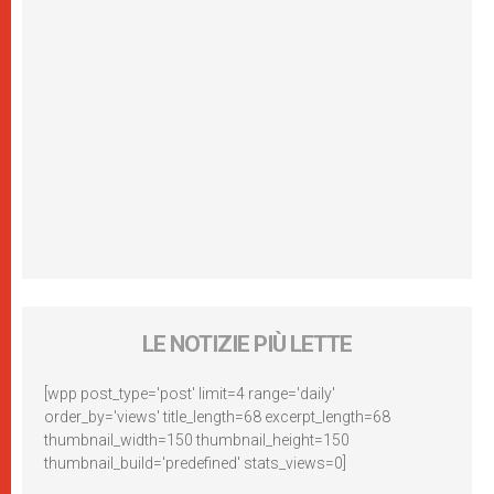
LE NOTIZIE PIÙ LETTE
[wpp post_type='post' limit=4 range='daily'
order_by='views' title_length=68 excerpt_length=68
thumbnail_width=150 thumbnail_height=150
thumbnail_build='predefined' stats_views=0]