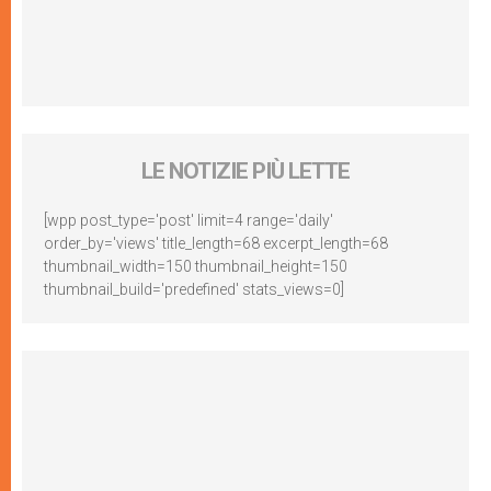
LE NOTIZIE PIÙ LETTE
[wpp post_type='post' limit=4 range='daily'
order_by='views' title_length=68 excerpt_length=68
thumbnail_width=150 thumbnail_height=150
thumbnail_build='predefined' stats_views=0]