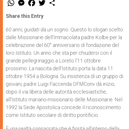
W
M
F
T
S
h
e
a
w
h
a
s
c
i
a
t
s
e
t
r
Share this Entry
s
e
b
t
e
A
n
o
e
p
g
o
r
60 anni, guidati da un sogno.
Questo lo slogan scelto
p
e
k
dalle Missionarie dell’Immacolata padre Kolbe per la
r
celebrazione del 60° anniversario di fondazione del
loro Istituto. Un anno che sta per chiudersi con il
grande pellegrinaggio a Loreto l’11 ottobre
prossimo. La nascita dell’Istituto porta la data 11
ottobre 1954 a Bologna. Su insistenza di un gruppo di
giovani, padre Luigi Faccenda OFMConv dà inizio,
dopo il via libera delle autorità ecclesiastiche,
all’Istituto mariano-missionario delle Missionarie. Nel
1992 la Sede Apostolica concede il riconoscimento
come Istituto secolare di diritto pontificio.
È una realtà consacrata che è fiorita all’interno della