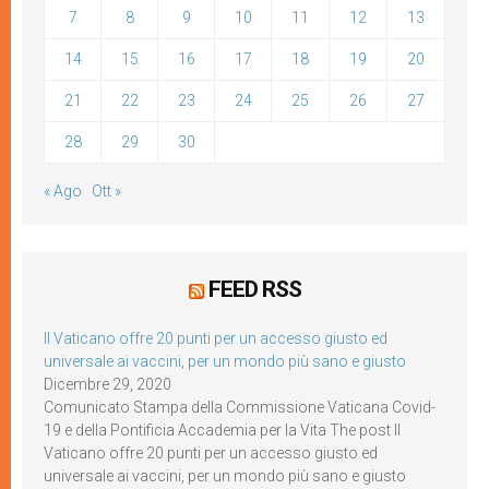
7
8
9
10
11
12
13
14
15
16
17
18
19
20
21
22
23
24
25
26
27
28
29
30
« Ago
Ott »
FEED RSS
Il Vaticano offre 20 punti per un accesso giusto ed
universale ai vaccini, per un mondo più sano e giusto
Dicembre 29, 2020
Comunicato Stampa della Commissione Vaticana Covid-
19 e della Pontificia Accademia per la Vita The post Il
Vaticano offre 20 punti per un accesso giusto ed
universale ai vaccini, per un mondo più sano e giusto