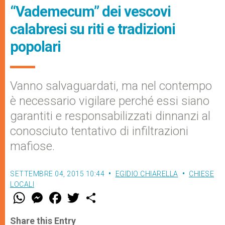
“Vademecum” dei vescovi
calabresi su riti e tradizioni
popolari
Vanno salvaguardati, ma nel contempo
è necessario vigilare perché essi siano
garantiti e responsabilizzati dinnanzi al
conosciuto tentativo di infiltrazioni
mafiose.
SETTEMBRE 04, 2015 10:44
EGIDIO CHIARELLA
CHIESE
LOCALI
W
M
F
T
S
h
e
a
w
h
a
s
c
i
a
t
s
e
t
r
Share this Entry