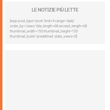
LE NOTIZIE PIÙ LETTE
[wpp post_type='post' limit=4 range='daily'
order_by='views' title_length=68 excerpt_length=68
thumbnail_width=150 thumbnail_height=150
thumbnail_build='predefined' stats_views=0]