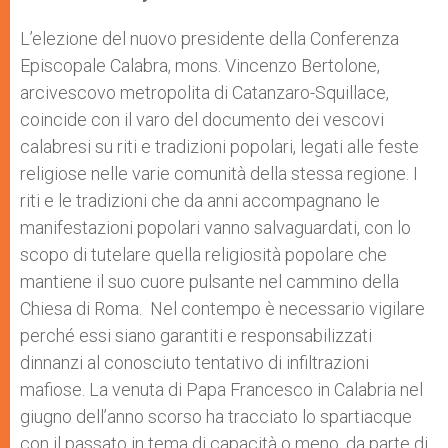
s
e
b
t
e
A
n
o
e
p
g
o
r
L’elezione del nuovo presidente della Conferenza
p
e
k
Episcopale Calabra, mons. Vincenzo Bertolone,
r
arcivescovo metropolita di Catanzaro-Squillace,
coincide con il varo del documento dei vescovi
calabresi su riti e tradizioni popolari, legati alle feste
religiose nelle varie comunità della stessa regione. I
riti e le tradizioni che da anni accompagnano le
manifestazioni popolari vanno salvaguardati, con lo
scopo di tutelare quella religiosità popolare che
mantiene il suo cuore pulsante nel cammino della
Chiesa di Roma. Nel contempo è necessario vigilare
perché essi siano garantiti e responsabilizzati
dinnanzi al conosciuto tentativo di infiltrazioni
mafiose. La venuta di Papa Francesco in Calabria nel
giugno dell’anno scorso ha tracciato lo spartiacque
con il passato in tema di capacità o meno, da parte di