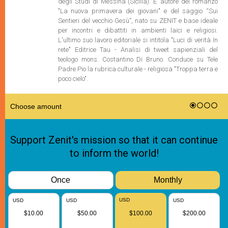
degli Studi di Messina (Sicilia). E’ autore del romanzo
"La nuova primavera dei giovani" e del saggio “Sui
Sentieri del vecchio Gesù”, nato su ZENIT e base ideale
per incontri e dibattiti in ambienti laici e religiosi.
L'ultimo suo lavoro editoriale si intitola "Luci di verità In
rete" Editrice Tau - Analisi di tweet sapienziali del
teologo mons. Costantino Di Bruno. Conduce su Tele
Padre Pio la rubrica culturale - religiosa "Troppa terra e
poco cielo".