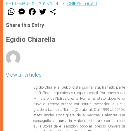
SETTEMBRE 04, 2015 10:44
CHIESE LOCALI
W
M
F
T
S
h
e
a
w
h
a
s
c
i
a
t
s
e
t
r
Share this Entry
s
e
b
t
e
A
n
o
e
p
g
o
r
Egidio Chiarella
p
e
k
r
View all articles
Egidio Chiarella, pubblicista-giornalista, ha fatto parte
dell'Ufficio Legislativo e rapporti con il Parlamento del
Ministero dell'Istruzione,
a Roma. E’ stato docente di
ruolo di Lettere presso vari istituti secondari di I e II
grado a Lamezia Terme (Calabria). Dal 1999 al 2010 è
stato anche Consigliere della Regione Calabria. Ha
conseguito la laurea in Materie Letterarie con una tesi
sulla Storia delle Tradizioni popolari presso l’Università