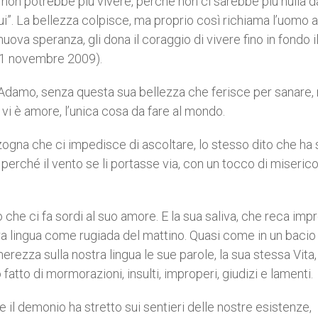
non potrebbe più vivere, perché non ci sarebbe più nulla d
 qui”. La bellezza colpisce, ma proprio così richiama l’uomo a
 nuova speranza, gli dona il coraggio di vivere fino in fondo 
, 21 novembre 2009).
i di Adamo, senza questa sua bellezza che ferisce per sanare, 
n vi è amore, l’unica cosa da fare al mondo.
ogna che ci impedisce di ascoltare, lo stesso dito che ha 
 perché il vento se li portasse via, con un tocco di miseric
o che ci fa sordi al suo amore. E la sua saliva, che reca im
ra lingua come rugiada del mattino. Quasi come in un bacio 
rezza sulla nostra lingua le sue parole, la sua stessa Vita,
atto di mormorazioni, insulti, improperi, giudizi e lamenti.
il demonio ha stretto sui sentieri delle nostre esistenze,