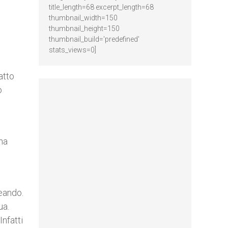
title_length=68 excerpt_length=68
thumbnail_width=150
thumbnail_height=150
thumbnail_build='predefined'
stats_views=0]
atto
o
 ha
reando.
ua.
Infatti