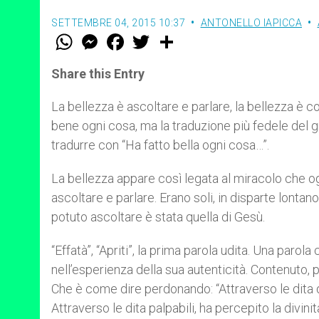
SETTEMBRE 04, 2015 10:37
ANTONELLO IAPICCA
W
M
F
T
S
h
e
a
w
h
a
s
c
i
a
t
s
e
t
r
Share this Entry
s
e
b
t
e
A
n
o
e
p
g
o
r
La bellezza è ascoltare e parlare, la bellezza è
p
e
k
bene ogni cosa, ma la traduzione più fedele del g
r
tradurre con “Ha fatto bella ogni cosa…”.
La bellezza appare così legata al miracolo che 
ascoltare e parlare. Erano soli, in disparte lontan
potuto ascoltare è stata quella di Gesù.
“Effatà”, “Apriti”, la prima parola udita. Una parola
nell’esperienza della sua autenticità. Contenuto, 
Che è come dire perdonando: “Attraverso le dita di
Attraverso le dita palpabili, ha percepito la divini