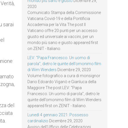
mondo più sano e giusto
Dicembre 29,
Verità,
2020
Comunicato Stampa della Commissione
Vaticana Covid-19 e della Pontificia
u sarai
Accademia per la Vita The post Il
Vaticano offre 20 punti per un accesso
giusto ed universale ai vaccini, per un
nel
mondo più sano e giusto appeared first
on ZENIT - Italiano.
LEV: “Papa Francesco. Un uomo di
unione
parola”, dietro le quinte dell’omonimo film
di Wim Wenders
Dicembre 29, 2020
Volume fotografico a cura di monsignor
 amato
Dario Edoardo Viganò e Gianluca della
enzogna,
Maggiore The post LEV: “Papa
Francesco. Un uomo di parola”, dietro le
quinte dell’omonimo film di Wim Wenders
ezza del
appeared first on ZENIT - Italiano.
cciata
Lunedì 4 gennaio 2021: Possesso
ta.
cardinalizio
Dicembre 29, 2020
Avviso dell’Ufficio delle Celebrazioni