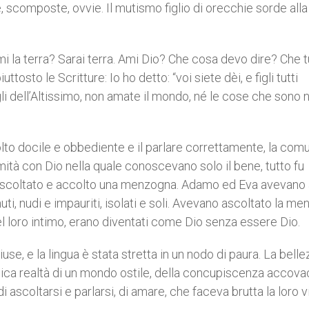
e, scomposte, ovvie. Il mutismo figlio di orecchie sorde alla 
i la terra? Sarai terra. Ami Dio? Che cosa devo dire? Che t
osto le Scritture: Io ho detto: “voi siete dèi, e figli tutti
gli dell’Altissimo, non amate il mondo, né le cose che sono 
colto docile e obbediente e il parlare correttamente, la com
mità con Dio nella quale conoscevano solo il bene, tutto fu
 ascoltato e accolto una menzogna. Adamo ed Eva avevano
muti, nudi e impauriti, isolati e soli. Avevano ascoltato la m
l loro intimo, erano diventati come Dio senza essere Dio.
hiuse, e la lingua è stata stretta in un nodo di paura. La bell
gica realtà di un mondo ostile, della concupiscenza accova
 ascoltarsi e parlarsi, di amare, che faceva brutta la loro vi