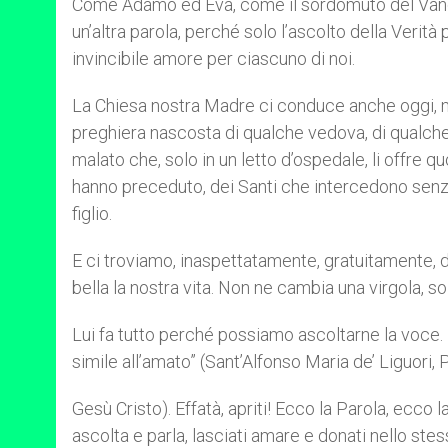
Come Adamo ed Eva, come il sordomuto del Vange
un’altra parola, perché solo l’ascolto della Verit
invincibile amore per ciascuno di noi.
La Chiesa nostra Madre ci conduce anche oggi, mis
preghiera nascosta di qualche vedova, di qualche 
malato che, solo in un letto d’ospedale, li offre 
hanno preceduto, dei Santi che intercedono senza 
figlio.
E ci troviamo, inaspettatamente, gratuitamente, dina
bella la nostra vita. Non ne cambia una virgola, so
Lui fa tutto perché possiamo ascoltarne la voce. L
simile all’amato” (Sant’Alfonso Maria de’ Liguori, 
Gesù Cristo). Effatà, apriti! Ecco la Parola, ecco l
ascolta e parla, lasciati amare e donati nello st