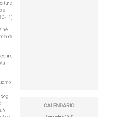
perture
o al
10-11).
e n’è
rola di
ecchi e
sta
l’uomo
ndogli
di
CALENDARIO
può