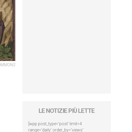
COMMONS
LE NOTIZIE PIÙ LETTE
[wpp post_type='post' limit=4
range='daily' order_by='views'