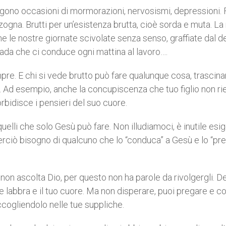
ngono occasioni di mormorazioni, nervosismi, depressioni. F
zogna. Brutti per un’esistenza brutta, cioè sorda e muta. La
me le nostre giornate scivolate senza senso, graffiate dal d
rada che ci conduce ogni mattina al lavoro….
pre. E chi si vede brutto può fare qualunque cosa, trascina
re. Ad esempio, anche la concupiscenza che tuo figlio non r
rbidisce i pensieri del suo cuore.
quelli che solo Gesù può fare. Non illudiamoci, è inutile esi
ciò bisogno di qualcuno che lo “conduca” a Gesù e lo “pre
non ascolta Dio, per questo non ha parole da rivolgergli. D
ue labbra e il tuo cuore. Ma non disperare, puoi pregare e c
ccogliendolo nelle tue suppliche.