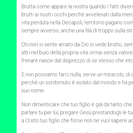
Brutta come appare la nostra quando I fatti dive
brutti ai nostri occhi perché avvelenati dalla men
vita perduta nella Decapoli, territorio pagano co
sempre avverso, anche una fila di troppo sulla st
Chi non si sente amato da Dio si vede brutto, sem
altri nel buio della propria vita ormai senza valo
frenare nasce dal disprezzo di se stesso che into
E non possiamo farci nulla, serve un miracolo, di 
perché un sordomuto è isolato dal mondo e ha per
suo nome.
Non dimenticare che tuo figlio è già da tanto che 
parlare tu per lui, pregare Gesù prestandogli le t
a Cristo tuo figlio che forse non ne vuol sapere a