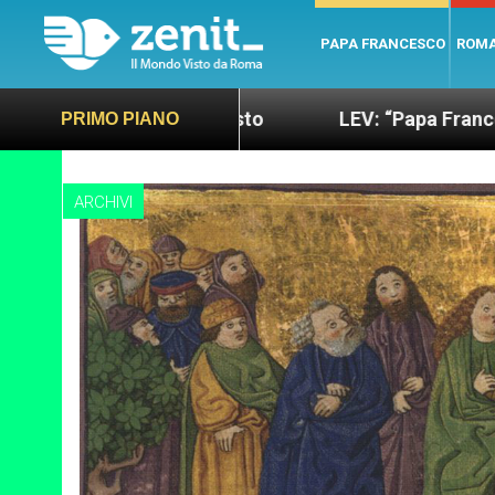
PAPA FRANCESCO
ROM
sano e giusto
LEV: “Papa Francesco. Un uomo di
PRIMO PIANO
ARCHIVI