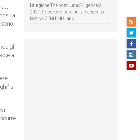
Liturgiche The post Lunedì 4 gennaio
atti
2021: Possesso cardinalizio appeared
 nostra
first on ZENIT - Italiano.
estino
ndo gli
iesce a
gere
ghi” a
evi
ondurre