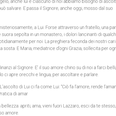
lo, anche lui e ciascuno di noi abbiamo bisogno di ascol
à può salvare. E passa il Signore, anche oggi, mosso dal suo
teriosamente, a Lui. Forse attraverso un fratello, una paro
suora sepolta in un monastero, i dolori lancinanti di qualc
quotidianamente per noi. La preghiera feconda dei nostri cari
sosta. E Maria, mediatrice d’ogni Grazia, sollecita per og
nzi al Signore. E’ il suo amore chino su di noi a farci belli,
lo ci apre orecchi e lingua, per ascoltare e parlare.
’ascolto di Lui ci fa come Lui: “Ciò fa l’amore, rende l’ama
Pratica di amar
a bellezza: apriti, ama, vieni fuori Lazzaro, esci da te stesso,
esso amore.