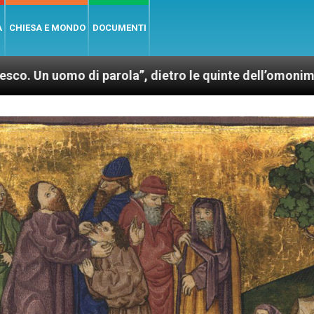
A
CHIESA E MONDO
DOCUMENTI
 parola”, dietro le quinte dell’omonimo film di Wim W