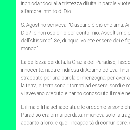
inchiodandoci alla tristezza diluita in parole vuot
all’amore infinito di Dio.
S. Agostino scriveva: “Ciascuno è ciò che ama. Am
Dio? Io non oso dirlo per conto mio. Ascoltiamo piutt
dell’Altissimo”. Se, dunque, volete essere dèi e fi
mondo”.
La bellezza perduta, la Grazia del Paradiso, l’as
innocente, nuda e indifesa di Adamo ed Eva, l’inti
strappato per una parola di menzogna, per aver
la terra, e terra sono ritornati ad essere, sordi e 
vi avevano creduto e hanno conosciuto il male ne
E il male li ha schiacciati, e le orecchie si sono c
Paradiso era ormai perduta, rimaneva solo la tra
accanto a loro, e quell’incapacità di comunicare, di