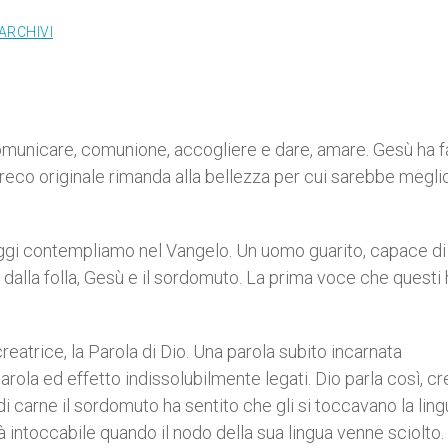
ARCHIVI
 comunicare, comunione, accogliere e dare, amare. Gesù ha f
reco originale rimanda alla bellezza per cui sarebbe megli
oggi contempliamo nel Vangelo. Un uomo guarito, capace di
o dalla folla, Gesù e il sordomuto. La prima voce che questi
 creatrice, la Parola di Dio. Una parola subito incarnata
parola ed effetto indissolubilmente legati. Dio parla così, c
 carne il sordomuto ha sentito che gli si toccavano la ling
tà intoccabile quando il nodo della sua lingua venne sciolto. 