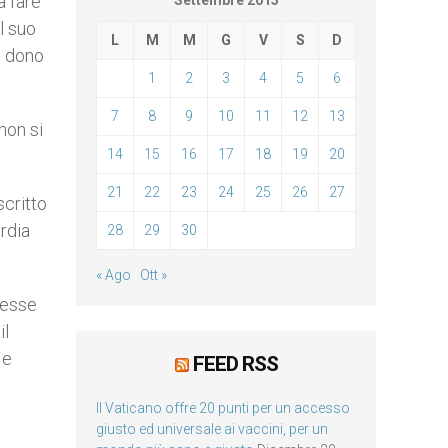
a fare
Settembre 2015
l suo
L
M
M
G
V
S
D
il dono
1
2
3
4
5
6
7
8
9
10
11
12
13
non si
14
15
16
17
18
19
20
21
22
23
24
25
26
27
scritto
ordia
28
29
30
« Ago
Ott »
presse
il
 e
FEED RSS
Il Vaticano offre 20 punti per un accesso
giusto ed universale ai vaccini, per un