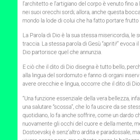
l’architetto e l’artigiano del corpo è venuto fino 
nei suoi orecchi sordi; allora, anche questa bocca
mondo la lode di colui che ha fatto portare frutto 
La Parola di Dio è la sua stessa misericordia, le 
traccia. La stessa parola di Gesù “apriti!” evoca i
Dio partorisce quel che annunzia.
E ciò che il dito di Dio disegna è tutto bello, perc
alla lingua del sordomuto e fanno di organi inser
avere orecchie e lingua, occorre che il dito di Dio,
“Una funzione essenziale della vera bellezza, inf
una salutare “scossa”, che lo fa uscire da se ste
quotidiano, lo fa anche soffrire, come un dardo ch
nuovamente gli occhi del cuore e della mente, met
Dostoevskij è senz’altro ardita e paradossale, ma 