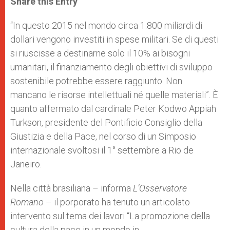
Share this Entry
s
e
b
t
e
A
n
o
e
p
g
o
r
“In questo 2015 nel mondo circa 1.800 miliardi di
p
e
k
dollari vengono investiti in spese militari. Se di questi
r
si riuscisse a destinarne solo il 10% ai bisogni
umanitari, il finanziamento degli obiettivi di sviluppo
sostenibile potrebbe essere raggiunto. Non
mancano le risorse intellettuali né quelle materiali”. È
quanto affermato dal cardinale Peter Kodwo Appiah
Turkson, presidente del Pontificio Consiglio della
Giustizia e della Pace, nel corso di un Simposio
internazionale svoltosi il 1° settembre a Rio de
Janeiro.
Nella città brasiliana – informa
L’Osservatore
Romano
– il porporato ha tenuto un articolato
intervento sul tema dei lavori “La promozione della
cultura della pace in un mondo in