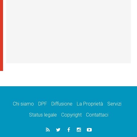
Chi siamo
DPF
Diffusione
La Proprietà
Servizi
Status legale
Copyright
Contattaci