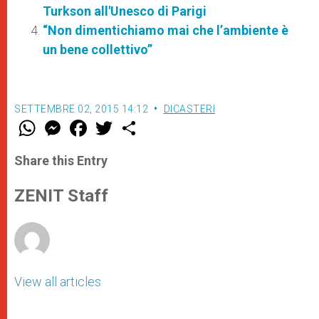
Turkson all'Unesco di Parigi
“Non dimentichiamo mai che l’ambiente è
un bene collettivo”
SETTEMBRE 02, 2015 14:12
DICASTERI
W
M
F
T
S
h
e
a
w
h
a
s
c
i
a
t
s
e
t
r
Share this Entry
s
e
b
t
e
A
n
o
e
p
g
o
r
ZENIT Staff
p
e
k
r
View all articles