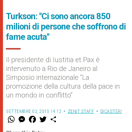
Turkson: "Ci sono ancora 850
milioni di persone che soffrono di
fame acuta"
Il presidente di Iustitia et Pax è
intervenuto a Rio de Janeiro al
Simposio internazionale “La
promozione della cultura della pace in
un mondo in conflitto”
SETTEMBRE 02, 2015 14:12
ZENIT STAFF
DICASTERI
W
M
F
T
S
h
e
a
w
h
a
s
c
i
a
t
s
e
t
r