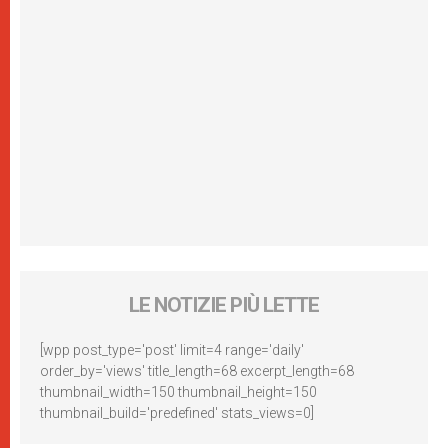
LE NOTIZIE PIÙ LETTE
[wpp post_type='post' limit=4 range='daily'
order_by='views' title_length=68 excerpt_length=68
thumbnail_width=150 thumbnail_height=150
thumbnail_build='predefined' stats_views=0]