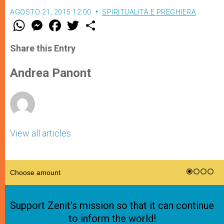
AGOSTO 21, 2015 12:00
SPIRITUALITÀ E PREGHIERA
W
M
F
T
S
h
e
a
w
h
a
s
c
i
a
t
s
e
t
r
Share this Entry
s
e
b
t
e
A
n
o
e
p
g
o
r
Andrea Panont
p
e
k
r
View all articles