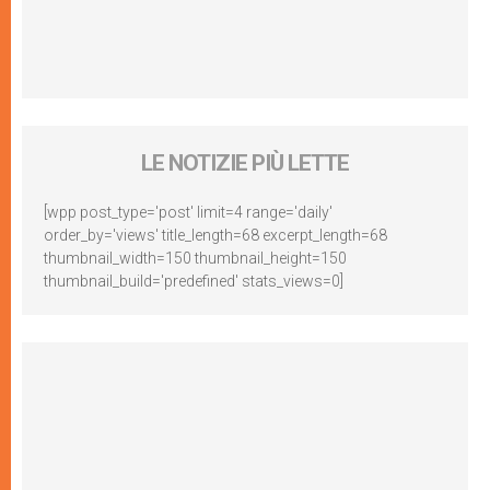
LE NOTIZIE PIÙ LETTE
[wpp post_type='post' limit=4 range='daily'
order_by='views' title_length=68 excerpt_length=68
thumbnail_width=150 thumbnail_height=150
thumbnail_build='predefined' stats_views=0]