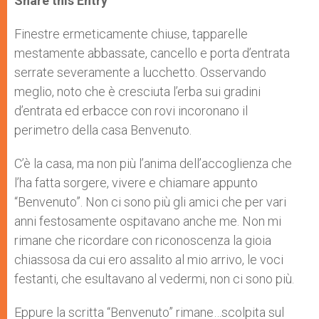
Share this Entry
s
e
b
t
e
A
n
o
e
p
g
o
r
Finestre ermeticamente chiuse, tapparelle
p
e
k
mestamente abbassate, cancello e porta d’entrata
r
serrate severamente a lucchetto. Osservando
meglio, noto che è cresciuta l’erba sui gradini
d’entrata ed erbacce con rovi incoronano il
perimetro della casa Benvenuto.
C’è la casa, ma non più l’anima dell’accoglienza che
l’ha fatta sorgere, vivere e chiamare appunto
“Benvenuto”. Non ci sono più gli amici che per vari
anni festosamente ospitavano anche me. Non mi
rimane che ricordare con riconoscenza la gioia
chiassosa da cui ero assalito al mio arrivo, le voci
festanti, che esultavano al vedermi, non ci sono più.
Eppure la scritta “Benvenuto” rimane…scolpita sul