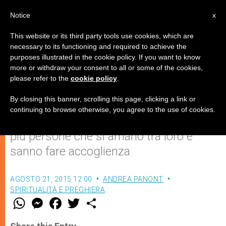
IT
Notice
x
This website or its third party tools use cookies, which are
necessary to its functioning and required to achieve the
purposes illustrated in the cookie policy. If you want to know
Casa Benvenuto
more or withdraw your consent to all or some of the cookies,
please refer to the
cookie policy
.
By closing this banner, scrolling this page, clicking a link or
Come ravvivare una dimora vuota e
continuing to browse otherwise, you agree to the use of cookies.
senz’anima? Basta che la abitino due o
più persone che si amano tra loro e
sanno fare accoglienza
AGOSTO 21, 2015 12:00
ANDREA PANONT
SPIRITUALITÀ E PREGHIERA
W
M
F
T
S
h
e
a
w
h
a
s
c
i
a
t
s
e
t
r