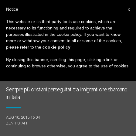
IT
Notice
x
This website or its third party tools use cookies, which are
necessary to its functioning and required to achieve the
GIORNO
purposes illustrated in the cookie policy. If you want to know
Agosto 10th, 2015
more or withdraw your consent to all or some of the cookies,
please refer to the
cookie policy
.
By closing this banner, scrolling this page, clicking a link or
continuing to browse otherwise, you agree to the use of cookies.
ULTIME NOTIZIE
Sempre più cristiani perseguitati tra i migranti che sbarcano
in Italia
AUG 10, 2015 16:04
ZENIT STAFF