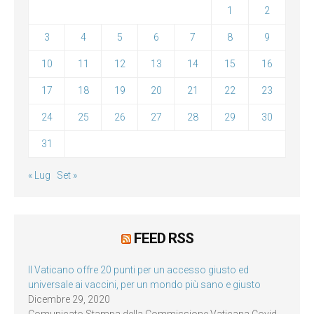
1
2
3
4
5
6
7
8
9
10
11
12
13
14
15
16
17
18
19
20
21
22
23
24
25
26
27
28
29
30
31
« Lug
Set »
FEED RSS
Il Vaticano offre 20 punti per un accesso giusto ed
universale ai vaccini, per un mondo più sano e giusto
Dicembre 29, 2020
Comunicato Stampa della Commissione Vaticana Covid-