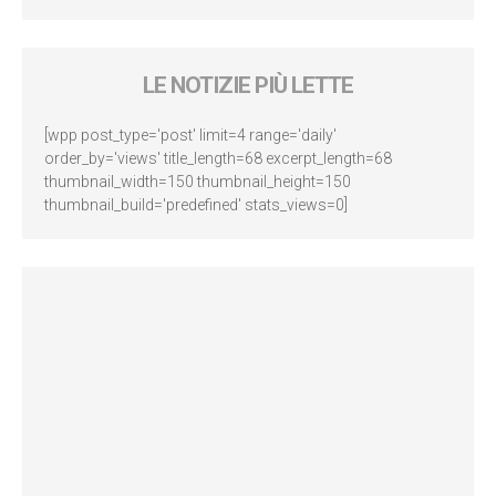
LE NOTIZIE PIÙ LETTE
[wpp post_type='post' limit=4 range='daily'
order_by='views' title_length=68 excerpt_length=68
thumbnail_width=150 thumbnail_height=150
thumbnail_build='predefined' stats_views=0]