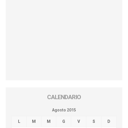
CALENDARIO
Agosto 2015
L
M
M
G
V
S
D