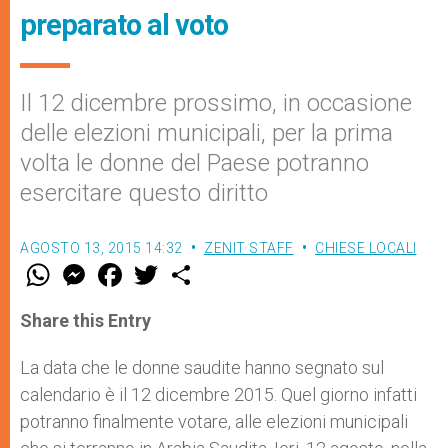
preparato al voto
Il 12 dicembre prossimo, in occasione
delle elezioni municipali, per la prima
volta le donne del Paese potranno
esercitare questo diritto
AGOSTO 13, 2015 14:32
ZENIT STAFF
CHIESE LOCALI
W
M
F
T
S
h
e
a
w
h
a
s
c
i
a
t
s
e
t
r
Share this Entry
s
e
b
t
e
A
n
o
e
p
g
o
r
La data che le donne saudite hanno segnato sul
p
e
k
calendario è il 12 dicembre 2015. Quel giorno infatti
r
potranno finalmente votare, alle elezioni municipali