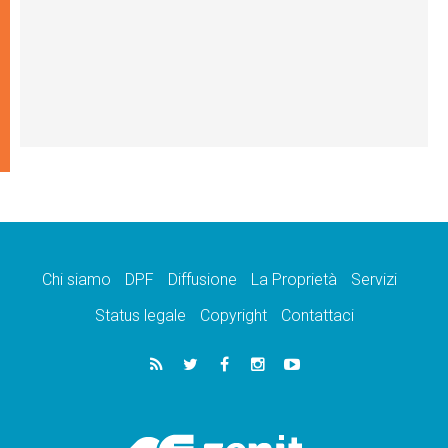
Chi siamo
DPF
Diffusione
La Proprietà
Servizi
Status legale
Copyright
Contattaci