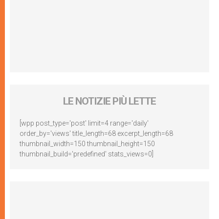
LE NOTIZIE PIÙ LETTE
[wpp post_type='post' limit=4 range='daily'
order_by='views' title_length=68 excerpt_length=68
thumbnail_width=150 thumbnail_height=150
thumbnail_build='predefined' stats_views=0]