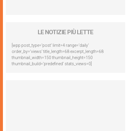
LE NOTIZIE PIÙ LETTE
[wpp post_type='post' limit=4 range='daily'
order_by='views' title_length=68 excerpt_length=68
thumbnail_width=150 thumbnail_height=150
thumbnail_build='predefined' stats_views=0]