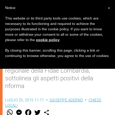
IT
Notice
x
This website or its third party tools use cookies, which are
necessary to its functioning and required to achieve the
purposes illustrated in the cookie policy. If you want to know
La “Buona Scuola” e l’ottimismo
more or withdraw your consent to all or some of the cookies,
please refer to the
cookie policy
.
corresponsabile
By closing this banner, scrolling this page, clicking a link or
continuing to browse otherwise, you agree to the use of cookies.
Suor Anna Monia Alfieri, presidente
regionale della Fidae Lombardia,
sottolinea gli aspetti positivi della
riforma
LUGLIO 25, 2015 11:17
GIUSEPPE ADERNÒ
CHIESE
LOCALI
W
M
F
T
S
h
e
a
w
h