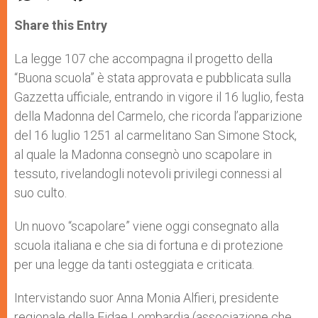
a
s
c
i
a
t
s
e
t
r
Share this Entry
s
e
b
t
e
A
n
o
e
p
g
o
r
La legge 107 che accompagna il progetto della
p
e
k
“Buona scuola” è stata approvata e pubblicata sulla
r
Gazzetta ufficiale, entrando in vigore il 16 luglio, festa
della Madonna del Carmelo, che ricorda l’apparizione
del 16 luglio 1251 al carmelitano San Simone Stock,
al quale la Madonna consegnò uno scapolare in
tessuto, rivelandogli notevoli privilegi connessi al
suo culto.
Un nuovo “scapolare” viene oggi consegnato alla
scuola italiana e che sia di fortuna e di protezione
per una legge da tanti osteggiata e criticata.
Intervistando suor Anna Monia Alfieri, presidente
regionale della Fidae Lombardia (associazione che