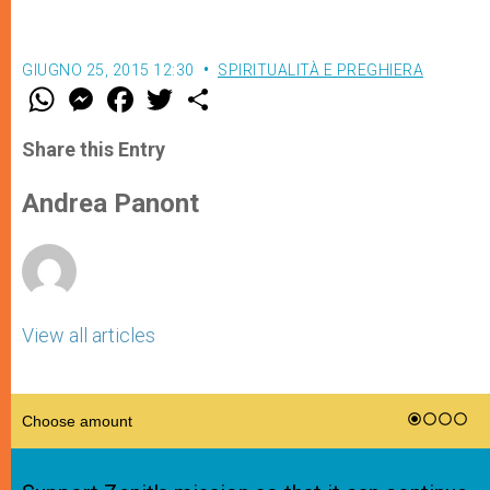
GIUGNO 25, 2015 12:30
SPIRITUALITÀ E PREGHIERA
W
M
F
T
S
h
e
a
w
h
a
s
c
i
a
t
s
e
t
r
Share this Entry
s
e
b
t
e
A
n
o
e
p
g
o
r
Andrea Panont
p
e
k
r
View all articles