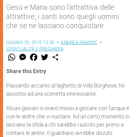
Gesù e Maria sono l’attrattiva delle
attrattive; i santi sono quegli uomini
che se ne lasciano conquistare
GIUGNO 25, 2015 12:30
ANDREA PANONT
SPIRITUALITÀ E PREGHIERA
W
M
F
T
S
h
e
a
w
h
a
s
c
i
a
t
s
e
t
r
Share this Entry
s
e
b
t
e
A
n
o
e
p
g
o
r
Passando accanto al laghetto di Villa Borghese, ho
p
e
k
assistito ad una scenetta interessante.
r
Alcuni giovani si erano messi a giocare con l’acqua e
con le anitre che vi nuotano. Ad un certo momento si
lanciano la sfida a chi sarebbe riuscito per primo a
contare le anitre. Il guardiano avrebbe dovuto