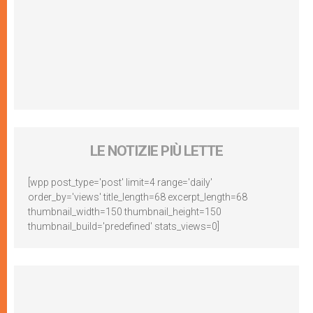
LE NOTIZIE PIÙ LETTE
[wpp post_type='post' limit=4 range='daily'
order_by='views' title_length=68 excerpt_length=68
thumbnail_width=150 thumbnail_height=150
thumbnail_build='predefined' stats_views=0]