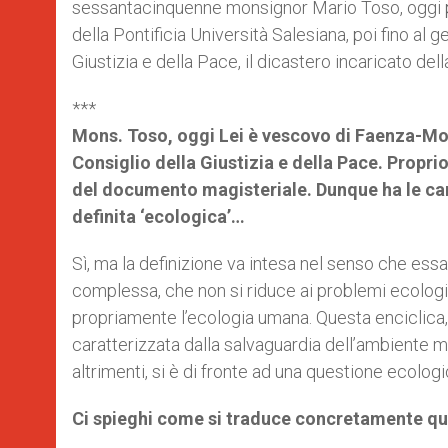
sessantacinquenne monsignor Mario Toso, oggi pa
r
della Pontificia Università Salesiana, poi fino al 
Giustizia e della Pace, il dicastero incaricato dell
***
Mons. Toso, oggi Lei è vescovo di Faenza-Modi
Consiglio della Giustizia e della Pace. Propri
del documento magisteriale. Dunque ha le carte
definita ‘ecologica’…
Sì, ma la definizione va intesa nel senso che essa
complessa, che non si riduce ai problemi ecologici
propriamente l’ecologia umana. Questa enciclica, 
caratterizzata dalla salvaguardia dell’ambiente m
altrimenti, si è di fronte ad una questione ecolog
Ci spieghi come si traduce concretamente quel