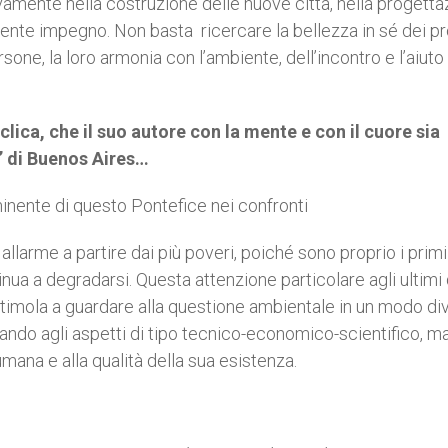
vamente nella costruzione delle nuove città, nella progetta
iciente impegno. Non basta ricercare la bellezza in sé dei pr
sone, la loro armonia con l’ambiente, dell’incontro e l’aiuto
iclica, che il suo autore con la mente e con il cuore sia
s’ di Buenos Aires…
minente di questo Pontefice nei confronti
i allarme a partire dai più poveri, poiché sono proprio i primi
inua a degradarsi. Questa attenzione particolare agli ultimi 
 stimola a guardare alla questione ambientale in un modo di
sando agli aspetti di tipo tecnico-economico-scientifico, ma
 umana e alla qualità della sua esistenza.