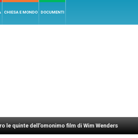
A
CHIESA E MONDO
DOCUMENTI
dell’omonimo film di Wim Wenders
Lunedì 4 gen