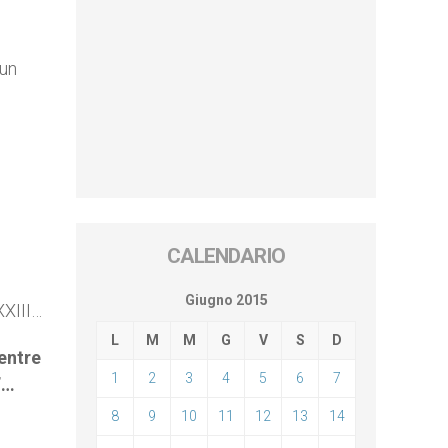
 un
CALENDARIO
Giugno 2015
XXIII…
L
M
M
G
V
S
D
mentre
1
2
3
4
5
6
7
”…
8
9
10
11
12
13
14