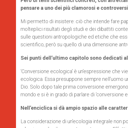
Però di temi scientifici concreti, con altretta
pensare a uno dei più clamorosi e controversi
Mi permetto di insistere: ciò che intende fare pa
molteplici risultati degli studi e dei dibattiti co
sulle questioni antropologiche ed etiche che ess
scientifico, però su quello di una dimensione ant
Sei punti dell’ultimo capitolo sono dedicati a
‘Conversione ecologica’ è un’espressione che vien
ecologica. Essa presuppone sempre nell’uomo u
Dio. Solo dopo tale prima conversione emergono t
mondo e si è in grado di parlare di ‘conversione e
Nell’enciclica si dà ampio spazio alle caratte
La considerazione di un’ecologia integrale non pot