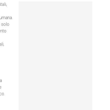
ali,
a umana.
 solo
ento
li,
o
ma
e
co.