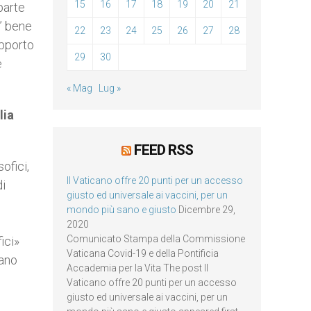
15
16
17
18
19
20
21
parte
E’ bene
22
23
24
25
26
27
28
apporto
29
30
e
« Mag
Lug »
lia
FEED RSS
ofici,
Il Vaticano offre 20 punti per un accesso
di
giusto ed universale ai vaccini, per un
mondo più sano e giusto
Dicembre 29,
2020
Comunicato Stampa della Commissione
ici»
Vaticana Covid-19 e della Pontificia
iano
Accademia per la Vita The post Il
Vaticano offre 20 punti per un accesso
giusto ed universale ai vaccini, per un