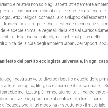
viamo è relativa non solo agli aspetti strettamente ambient
pecie, ai cambiamenti climatici, alle risorse e alle energie
ologici, etici, religiosi connessi, allo sviluppo dell’esistenz
 di un’ecologia integrale, che si estende e concretizza non
 delle specie animali e vegetali, della lotta al surriscaldam
 illimitato delle risorse naturali, ma anche sul piano della
di vita, della cura degli ambienti urbani, dei rapporti socia
anifesto del partito ecologista universale, in ogni cas
ata oggi mostra un volto diverso rispetto a quello della pri
arattere teologico, liturgico e sacramentale, spirituale… S
a si sarebbe indirizzata più immediatamente al mondo cattoli
e impostazione, spostando al centro e alla fine la parte
 e all’educazione. In tal modo, ha «ristrutturato» il materiale