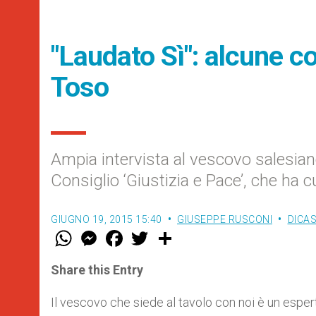
"Laudato Sì": alcune c
Toso
Ampia intervista al vescovo salesiano
Consiglio ‘Giustizia e Pace’, che ha c
GIUGNO 19, 2015 15:40
GIUSEPPE RUSCONI
DICAS
W
M
F
T
S
h
e
a
w
h
a
s
c
i
a
t
s
e
t
r
Share this Entry
s
e
b
t
e
A
n
o
e
p
g
o
r
Il vescovo che siede al tavolo con noi è un espert
p
e
k