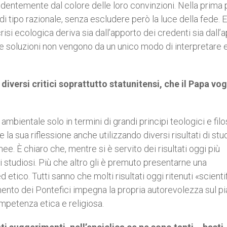
dentemente dal colore delle loro convinzioni. Nella prima 
 di tipo razionale, senza escludere però la luce della fede. 
risi ecologica deriva sia dall’apporto dei credenti sia dall’
 Le soluzioni non vengono da un unico modo di interpretare 
 diversi critici soprattutto statunitensi, che il Papa vog
mbientale solo in termini di grandi principi teologici e filos
e la sua riflessione anche utilizzando diversi risultati di stu
e. È chiaro che, mentre si è servito dei risultati oggi più
li studiosi. Più che altro gli è premuto presentarne una
etico. Tutti sanno che molti risultati oggi ritenuti «scientif
amento dei Pontefici impegna la propria autorevolezza sul p
ompetenza etica e religiosa.