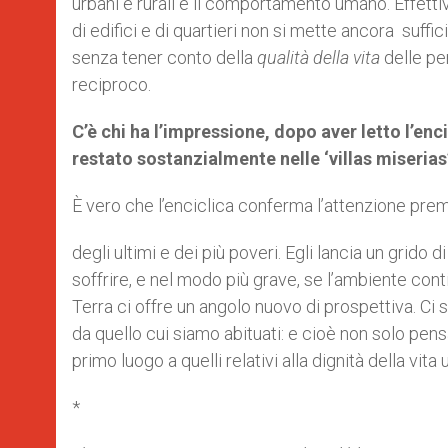
urbani e rurali e il comportamento umano. Effetti
di edifici e di quartieri non si mette ancora suff
senza tener conto della
qualità della vita
delle per
reciproco.
C’è chi ha l’impressione, dopo aver letto l’enc
restato sostanzialmente nelle ‘villas miseria
È vero che l’enciclica conferma l’attenzione pre
degli ultimi e dei più poveri. Egli lancia un grido d
soffrire, e nel modo più grave, se l’ambiente cont
Terra ci offre un angolo nuovo di prospettiva. Ci
da quello cui siamo abituati: e cioè non solo pen
primo luogo a quelli relativi alla dignità della vita
*