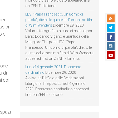
mondo più sano e giusto appeared first
on ZENIT - Italiano.
…
LEV: “Papa Francesco. Un uomo di
dei
parola”, dietro le quinte dell’omonimo film
di Wim Wenders
Dicembre 29, 2020
essioni
Volume fotografico a cura di monsignor
o e
Dario Edoardo Viganò e Gianluca della
Maggiore The post LEV: “Papa
Francesco. Un uomo di parola”, dietro le
quinte dell’omonimo film di Wim Wenders
appeared first on ZENIT - Italiano.
ione
Lunedì 4 gennaio 2021: Possesso
i di
cardinalizio
Dicembre 29, 2020
Avviso dell’Ufficio delle Celebrazioni
i col
Liturgiche The post Lunedì 4 gennaio
2021: Possesso cardinalizio appeared
first on ZENIT - Italiano.
 spazi