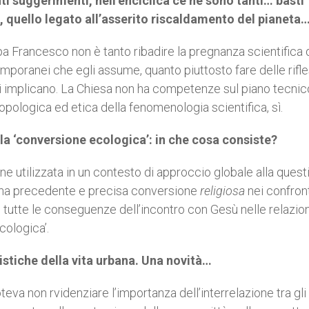
nti suggerimenti, nell’enciclica ce ne sono tanti… basti
, quello legato all’asserito riscaldamento del pianeta
pa Francesco non è tanto ribadire la pregnanza scientifica 
ntemporanei che egli assume, quanto piuttosto fare delle rifl
i implicano. La Chiesa non ha competenze sul piano tecnic
ropologica ed etica della fenomenologia scientifica, sì.
lla ‘conversione ecologica’: in che cosa consiste?
e utilizzata in un contesto di approccio globale alla quest
na precedente e precisa conversione
religiosa
nei confront
utte le conseguenze dell’incontro con Gesù nelle relazion
cologica’.
ristiche della vita urbana. Una novità…
eva non rvidenziare l’importanza dell’interrelazione tra gli