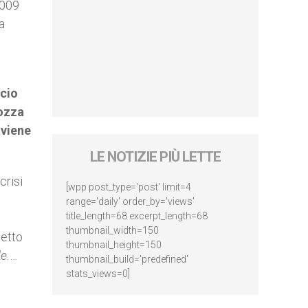
2009
a
icio
bozza
 viene
LE NOTIZIE PIÙ LETTE
crisi
[wpp post_type='post' limit=4
range='daily' order_by='views'
title_length=68 excerpt_length=68
thumbnail_width=150
Detto
thumbnail_height=150
e.
…
thumbnail_build='predefined'
stats_views=0]