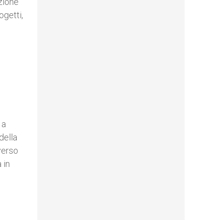
zione
ogetti,
 a
della
verso
 in