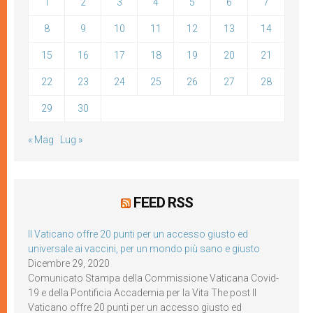
1
2
3
4
5
6
7
8
9
10
11
12
13
14
15
16
17
18
19
20
21
22
23
24
25
26
27
28
29
30
« Mag
Lug »
FEED RSS
Il Vaticano offre 20 punti per un accesso giusto ed
universale ai vaccini, per un mondo più sano e giusto
Dicembre 29, 2020
Comunicato Stampa della Commissione Vaticana Covid-
19 e della Pontificia Accademia per la Vita The post Il
Vaticano offre 20 punti per un accesso giusto ed