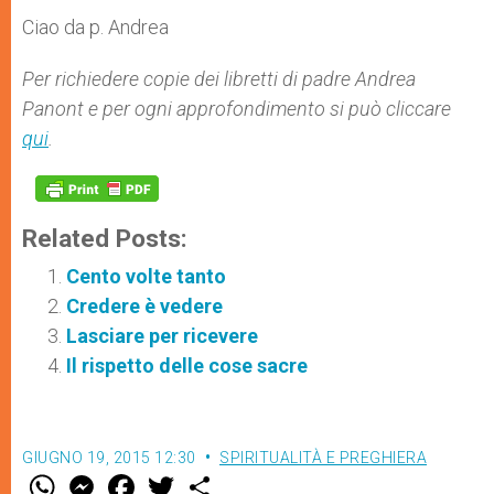
Ciao da p. Andrea
Per richiedere copie dei libretti di padre Andrea
Panont e per ogni approfondimento si può cliccare
qui
.
Related Posts:
Cento volte tanto
Credere è vedere
Lasciare per ricevere
Il rispetto delle cose sacre
GIUGNO 19, 2015 12:30
SPIRITUALITÀ E PREGHIERA
W
M
F
T
S