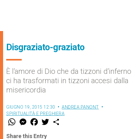
Disgraziato-graziato
È l’amore di Dio che da tizzoni d’inferno
ci ha trasformati in tizzoni accesi dalla
misericordia
GIUGNO 19, 2015 12:30
ANDREA PANONT
SPIRITUALITÀ E PREGHIERA
W
M
F
T
S
h
e
a
w
h
a
s
c
i
a
t
s
e
t
r
Share this Entry