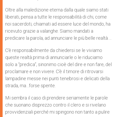
s
e
b
t
e
A
n
o
e
p
g
o
r
Oltre alla maledizione eterna dalla quale siamo stati
p
e
k
liberati, pensa a tutte le responsabilità di chi, come
r
noi sacerdoti, chiamati ad essere luce del mondo, ha
ricevuto grazie a valanghe. Siamo mandati a
predicare la parola, ad annunciare le più belle realtà….
C’è responsabilmente da chiedersi se le viviamo
queste realtà prima di annunciarle o le riduciamo
solo a “predica”, sinonimo cioè del dire e non fare, del
proclamare e non vivere. C’è il timore di ritrovarsi
lampadine messe nei punti tenebrosi e delicati della
strada, ma…forse spente.
Mi sembra il caso di prendere seriamente le parole
che suonano disprezzo contro il clero e si rivelano
provvidenziali perché mi spingono non tanto a pulire