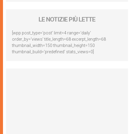
LE NOTIZIE PIÙ LETTE
[wpp post_type='post' limit=4 range='daily'
order_by='views' title_length=68 excerpt_length=68
thumbnail_width=150 thumbnail_height=150
thumbnail_build='predefined' stats_views=0]