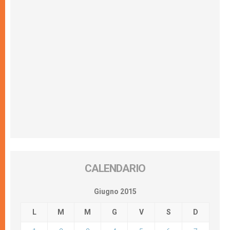
CALENDARIO
Giugno 2015
L
M
M
G
V
S
D