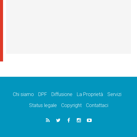
Chi siamo
DPF
Diffusione
La Proprietà
Servizi
Status legale
Copyright
Contattaci