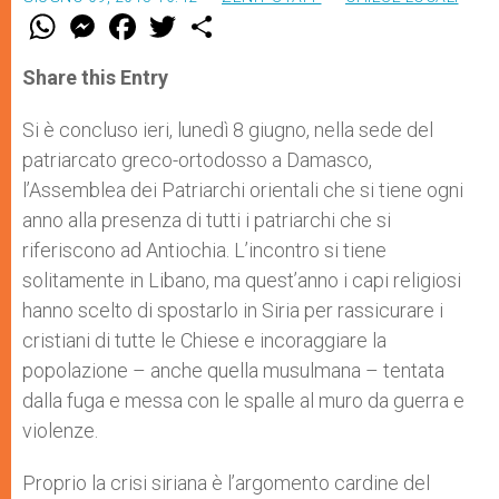
W
M
F
T
S
h
e
a
w
h
a
s
c
i
a
t
s
e
t
r
Share this Entry
s
e
b
t
e
A
n
o
e
p
g
o
r
Si è concluso ieri, lunedì 8 giugno, nella sede del
p
e
k
patriarcato greco-ortodosso a Damasco,
r
l’Assemblea dei Patriarchi orientali che si tiene ogni
anno alla presenza di tutti i patriarchi che si
riferiscono ad Antiochia. L’incontro si tiene
solitamente in Libano, ma quest’anno i capi religiosi
hanno scelto di spostarlo in Siria per rassicurare i
cristiani di tutte le Chiese e incoraggiare la
popolazione – anche quella musulmana – tentata
dalla fuga e messa con le spalle al muro da guerra e
violenze.
Proprio la crisi siriana è l’argomento cardine del