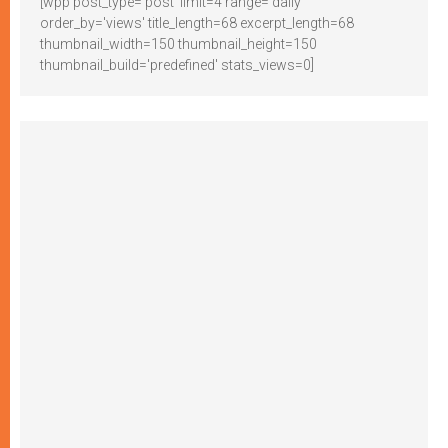
[wpp post_type='post' limit=4 range='daily'
order_by='views' title_length=68 excerpt_length=68
thumbnail_width=150 thumbnail_height=150
thumbnail_build='predefined' stats_views=0]