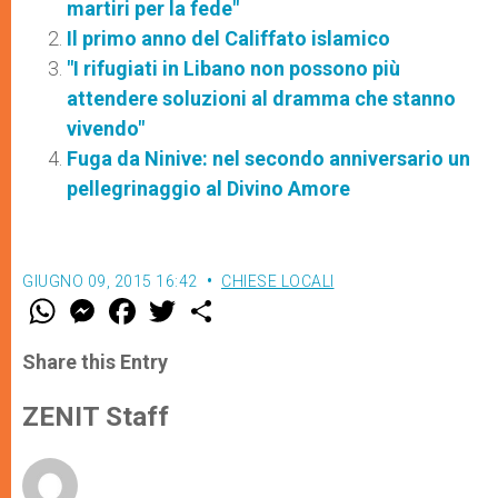
martiri per la fede"
Il primo anno del Califfato islamico
"I rifugiati in Libano non possono più
attendere soluzioni al dramma che stanno
vivendo"
Fuga da Ninive: nel secondo anniversario un
pellegrinaggio al Divino Amore
GIUGNO 09, 2015 16:42
CHIESE LOCALI
W
M
F
T
S
h
e
a
w
h
a
s
c
i
a
t
s
e
t
r
Share this Entry
s
e
b
t
e
A
n
o
e
p
g
o
r
ZENIT Staff
p
e
k
r