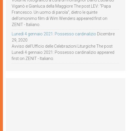
Volume fotografico a cura di monsignor Dario Edoardo
Viganò e Gianluca della Maggiore The post LEV: “Papa
Francesco. Un uomo di parola”, dietro le quinte
dell’omonimo film di Wim Wenders appeared first on
ZENIT - Italiano.
Lunedì 4 gennaio 2021: Possesso cardinalizio
Dicembre
29, 2020
Avviso dell’Ufficio delle Celebrazioni Liturgiche The post
Lunedì 4 gennaio 2021: Possesso cardinalizio appeared
first on ZENIT - Italiano.