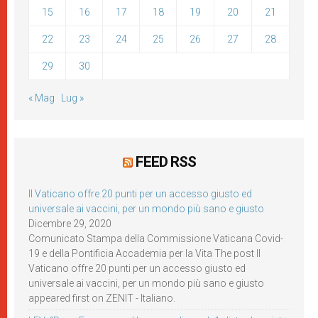
15
16
17
18
19
20
21
22
23
24
25
26
27
28
29
30
« Mag
Lug »
FEED RSS
Il Vaticano offre 20 punti per un accesso giusto ed
universale ai vaccini, per un mondo più sano e giusto
Dicembre 29, 2020
Comunicato Stampa della Commissione Vaticana Covid-
19 e della Pontificia Accademia per la Vita The post Il
Vaticano offre 20 punti per un accesso giusto ed
universale ai vaccini, per un mondo più sano e giusto
appeared first on ZENIT - Italiano.