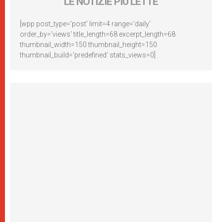
LE NOTIZIE PIÙ LETTE
[wpp post_type='post' limit=4 range='daily'
order_by='views' title_length=68 excerpt_length=68
thumbnail_width=150 thumbnail_height=150
thumbnail_build='predefined' stats_views=0]