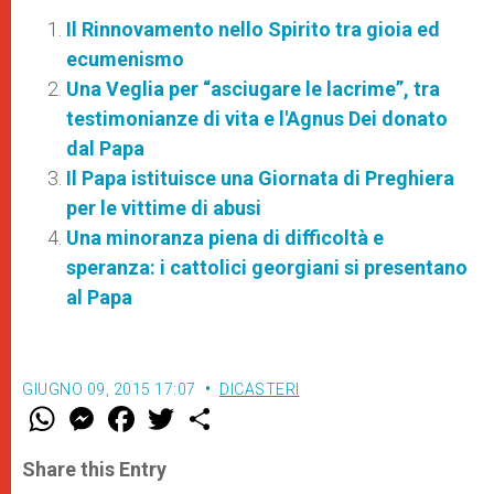
Il Rinnovamento nello Spirito tra gioia ed
ecumenismo
Una Veglia per “asciugare le lacrime”, tra
testimonianze di vita e l'Agnus Dei donato
dal Papa
Il Papa istituisce una Giornata di Preghiera
per le vittime di abusi
Una minoranza piena di difficoltà e
speranza: i cattolici georgiani si presentano
al Papa
GIUGNO 09, 2015 17:07
DICASTERI
W
M
F
T
S
h
e
a
w
h
a
s
c
i
a
t
s
e
t
r
Share this Entry
s
e
b
t
e