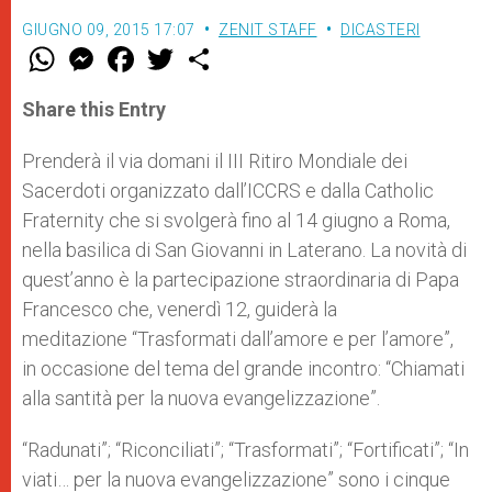
GIUGNO 09, 2015 17:07
ZENIT STAFF
DICASTERI
W
M
F
T
S
h
e
a
w
h
a
s
c
i
a
t
s
e
t
r
Share this Entry
s
e
b
t
e
A
n
o
e
p
g
o
r
Prenderà il via domani il III Ritiro Mondiale dei
p
e
k
Sacerdoti organizzato dall’ICCRS e dalla Catholic
r
Fraternity che si svolgerà fino al 14 giugno a Roma,
nella basilica di San Giovanni in Laterano. La novità di
quest’anno è la partecipazione straordinaria di Papa
Francesco che, venerdì 12, guiderà la
meditazione “Trasformati dall’amore e per l’amore”,
in occasione del tema del grande incontro: “Chiamati
alla santità per la nuova evangelizzazione”.
“Radunati”; “Riconciliati”; “Trasformati”; “Fortificati”; “In
viati… per la nuova evangelizzazione” sono i cinque