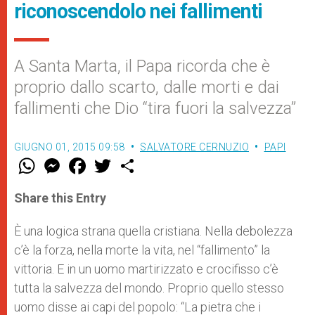
riconoscendolo nei fallimenti
A Santa Marta, il Papa ricorda che è
proprio dallo scarto, dalle morti e dai
fallimenti che Dio “tira fuori la salvezza”
GIUGNO 01, 2015 09:58
SALVATORE CERNUZIO
PAPI
W
M
F
T
S
h
e
a
w
h
a
s
c
i
a
t
s
e
t
r
Share this Entry
s
e
b
t
e
A
n
o
e
p
g
o
r
È una logica strana quella cristiana. Nella debolezza
p
e
k
c’è la forza, nella morte la vita, nel “fallimento” la
r
vittoria. E in un uomo martirizzato e crocifisso c’è
tutta la salvezza del mondo. Proprio quello stesso
uomo disse ai capi del popolo: “La pietra che i