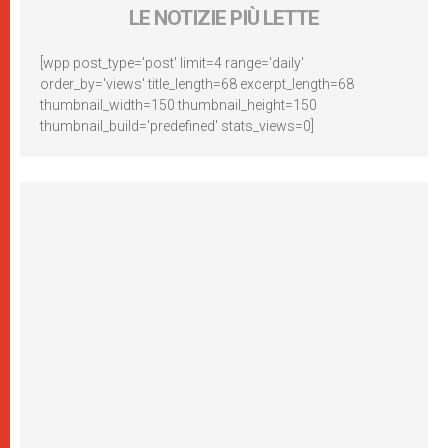
LE NOTIZIE PIÙ LETTE
[wpp post_type='post' limit=4 range='daily'
order_by='views' title_length=68 excerpt_length=68
thumbnail_width=150 thumbnail_height=150
thumbnail_build='predefined' stats_views=0]