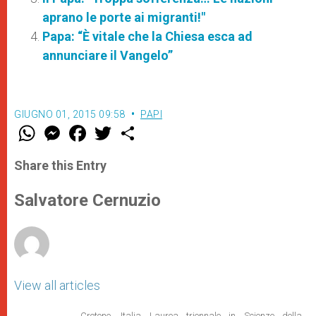
aprano le porte ai migranti!"
Papa: “È vitale che la Chiesa esca ad
annunciare il Vangelo”
GIUGNO 01, 2015 09:58
PAPI
W
M
F
T
S
h
e
a
w
h
a
s
c
i
a
t
s
e
t
r
Share this Entry
s
e
b
t
e
A
n
o
e
p
g
o
r
Salvatore Cernuzio
p
e
k
r
View all articles
Crotone, Italia Laurea triennale in Scienze della