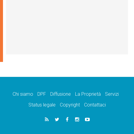
Chi siamo
DPF
Diffusione
La Proprietà
Servizi
Status legale
Copyright
Contattaci