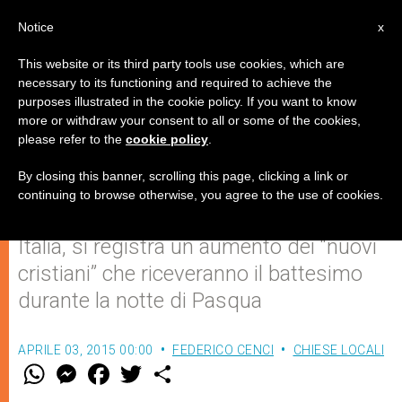
IT
Notice
x
This website or its third party tools use cookies, which are
necessary to its functioning and required to achieve the
purposes illustrated in the cookie policy. If you want to know
I catecumeni: un segno di
more or withdraw your consent to all or some of the cookies,
please refer to the
cookie policy
.
resistenza della Chiesa cattolica
By closing this banner, scrolling this page, clicking a link or
continuing to browse otherwise, you agree to the use of cookies.
In Francia, negli Stati Uniti e anche in
Italia, si registra un aumento dei “nuovi
cristiani” che riceveranno il battesimo
durante la notte di Pasqua
APRILE 03, 2015 00:00
FEDERICO CENCI
CHIESE LOCALI
W
M
F
T
S
h
e
a
w
h
a
s
c
i
a