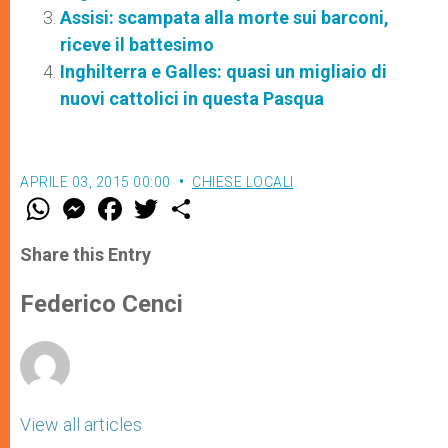
Assisi: scampata alla morte sui barconi,
riceve il battesimo
Inghilterra e Galles: quasi un migliaio di
nuovi cattolici in questa Pasqua
APRILE 03, 2015 00:00
CHIESE LOCALI
W
M
F
T
S
h
e
a
w
h
a
s
c
i
a
t
s
e
t
r
Share this Entry
s
e
b
t
e
A
n
o
e
p
g
o
r
Federico Cenci
p
e
k
r
View all articles