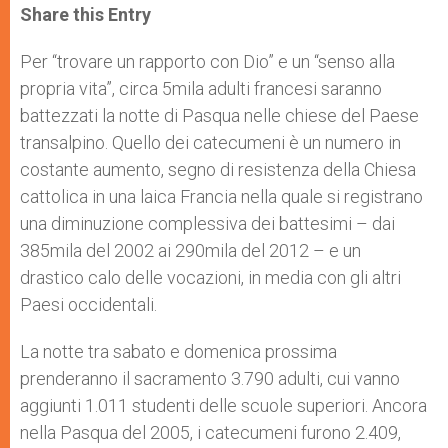
t
s
e
t
r
Share this Entry
s
e
b
t
e
A
n
o
e
p
g
o
r
Per “trovare un rapporto con Dio” e un “senso alla
p
e
k
propria vita”, circa 5mila adulti francesi saranno
r
battezzati la notte di Pasqua nelle chiese del Paese
transalpino. Quello dei catecumeni è un numero in
costante aumento, segno di resistenza della Chiesa
cattolica in una laica Francia nella quale si registrano
una diminuzione complessiva dei battesimi – dai
385mila del 2002 ai 290mila del 2012 – e un
drastico calo delle vocazioni, in media con gli altri
Paesi occidentali.
La notte tra sabato e domenica prossima
prenderanno il sacramento 3.790 adulti, cui vanno
aggiunti 1.011 studenti delle scuole superiori. Ancora
nella Pasqua del 2005, i catecumeni furono 2.409,