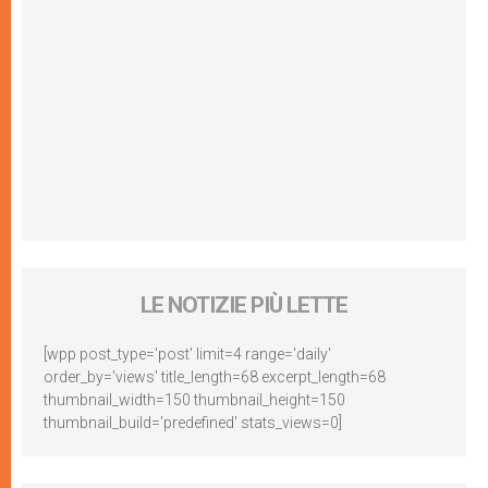
LE NOTIZIE PIÙ LETTE
[wpp post_type='post' limit=4 range='daily'
order_by='views' title_length=68 excerpt_length=68
thumbnail_width=150 thumbnail_height=150
thumbnail_build='predefined' stats_views=0]