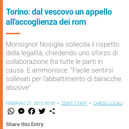
Torino: dal vescovo un appello
all'accoglienza dei rom
Monsignor Nosiglia sollecita il rispetto
della legalità, chiedendo uno sforzo di
collaborazione fra tutte le parti in
causa. E ammonisce: “Facile sentirsi
sollevati per l’abbattimento di baracche
abusive”
FEBBRAIO 27, 2015 00:00
ZENIT STAFF
CHIESE LOCALI
W
M
F
T
S
h
e
a
w
h
a
s
c
i
a
t
s
e
t
r
Share this Entry
s
e
b
t
e