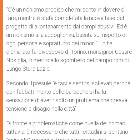
A
n
o
e
p
g
o
r
“C’è un richiamo preciso che mi sento in dovere di
p
e
k
fare, mentre è stata completata la nuova fase del
r
progetto di allontanamento dai campi abusivi. Ed è
un richiamo alla accoglienza, basata sul rispetto di
ogni persona e soprattutto dei minori”. Lo ha
dichiarato l’arcivescovo di Torino, monsignor Cesare
Nosiglia, in merito allo sgombero del campo rom di
Lungo Stura Lazio.
Secondo il presule “è facile sentirsi sollevati perché
con l’abbattimento delle baracche si ha la
sensazione di aver risolto un problema che creava
tensione e disagio nella città”.
Di fronte a problematiche come quella dei nomadi,
tuttavia, è necessario che tutti i cittadini si sentano