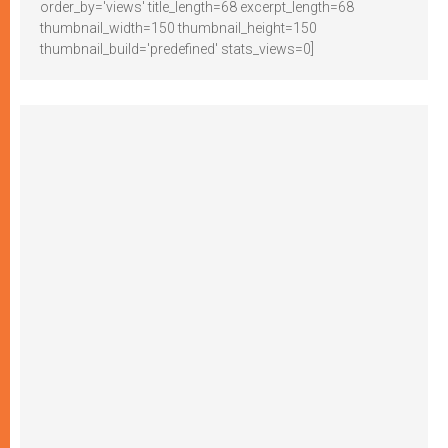
order_by='views' title_length=68 excerpt_length=68
thumbnail_width=150 thumbnail_height=150
thumbnail_build='predefined' stats_views=0]