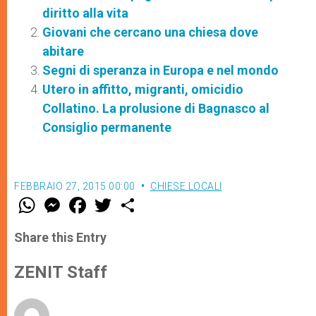
diritto alla vita
Giovani che cercano una chiesa dove
abitare
Segni di speranza in Europa e nel mondo
Utero in affitto, migranti, omicidio
Collatino. La prolusione di Bagnasco al
Consiglio permanente
FEBBRAIO 27, 2015 00:00
CHIESE LOCALI
W
M
F
T
S
h
e
a
w
h
a
s
c
i
a
t
s
e
t
r
Share this Entry
s
e
b
t
e
A
n
o
e
p
g
o
r
ZENIT Staff
p
e
k
r