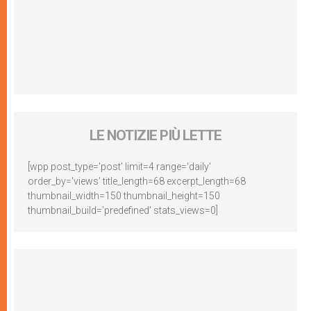
LE NOTIZIE PIÙ LETTE
[wpp post_type='post' limit=4 range='daily'
order_by='views' title_length=68 excerpt_length=68
thumbnail_width=150 thumbnail_height=150
thumbnail_build='predefined' stats_views=0]