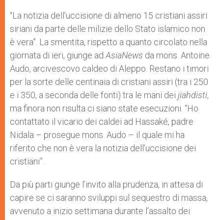
A
n
o
e
p
g
o
r
“La notizia dell’uccisione di almeno 15 cristiani assiri
p
e
k
siriani da parte delle milizie dello Stato islamico non
r
è vera”. La smentita, rispetto a quanto circolato nella
giornata di ieri, giunge ad
AsiaNews
da mons. Antoine
Audo, arcivescovo caldeo di Aleppo. Restano i timori
per la sorte delle centinaia di cristiani assiri (tra i 250
e i 350, a seconda delle fonti) tra le mani dei
jiahdisti
,
ma finora non risulta ci siano state esecuzioni. “Ho
contattato il vicario dei caldei ad Hassaké, padre
Nidala – prosegue mons. Audo – il quale mi ha
riferito che non è vera la notizia dell’uccisione dei
cristiani”.
Da più parti giunge l’invito alla prudenza, in attesa di
capire se ci saranno sviluppi sul sequestro di massa,
avvenuto a inizio settimana durante l’assalto dei