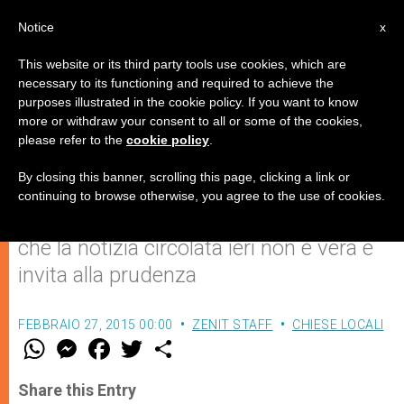
IT
Notice
x
This website or its third party tools use cookies, which are
necessary to its functioning and required to achieve the
purposes illustrated in the cookie policy. If you want to know
Siria: smentita l'uccisione dei 15
more or withdraw your consent to all or some of the cookies,
please refer to the
cookie policy
.
cristiani assiri
By closing this banner, scrolling this page, clicking a link or
continuing to browse otherwise, you agree to the use of cookies.
L’arcivescovo caldeo di Aleppo afferma
che la notizia circolata ieri non è vera e
invita alla prudenza
FEBBRAIO 27, 2015 00:00
ZENIT STAFF
CHIESE LOCALI
W
M
F
T
S
h
e
a
w
h
a
s
c
i
a
t
s
e
t
r
Share this Entry
s
e
b
t
e