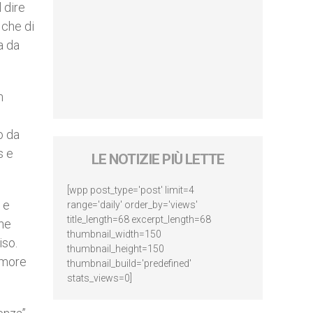
 dire
 che di
a da
n
o da
s e
LE NOTIZIE PIÙ LETTE
[wpp post_type='post' limit=4
 e
range='daily' order_by='views'
title_length=68 excerpt_length=68
che
thumbnail_width=150
iso.
thumbnail_height=150
amore
thumbnail_build='predefined'
stats_views=0]