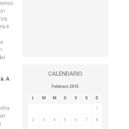
n senso
pri
nza.
 ma è
na
n
del
CALENDARIO
tà. A
Febbraio 2015
L
M
M
G
V
S
D
ostra
1
 un
2
3
4
5
6
7
8
i