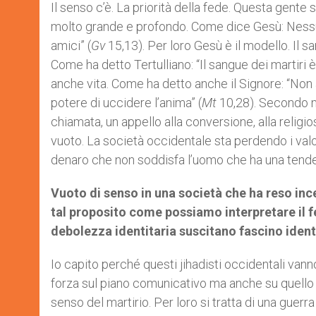
Il senso c’è. La priorità della fede. Questa gente
molto grande e profondo. Come dice Gesù: Nessuno
amici” (
Gv
15,13). Per loro Gesù è il modello. Il s
Come ha detto Tertulliano: “Il sangue dei martiri 
anche vita. Come ha detto anche il Signore: “Non
potere di uccidere l’anima” (
Mt
10,28). Secondo m
chiamata, un appello alla conversione, alla religio
vuoto. La società occidentale sta perdendo i valori
denaro che non soddisfa l’uomo che ha una tenden
Vuoto di senso in una società che ha reso inc
tal proposito come possiamo interpretare il f
debolezza identitaria suscitano fascino ident
Io capito perché questi jihadisti occidentali vann
forza sul piano comunicativo ma anche su quello re
senso del martirio. Per loro si tratta di una guer