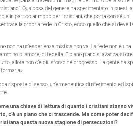
riarca ne parla attraverso l’immagine del “muro della soffer
istiano”. Qualcosa del genere ha sperimentato in questi an
no e in particolar modo per i cristiani, che porta con sé un
icentrare la propria fede in Cristo, ecco quello che si deve f
ano non ha un’esperienza mistica non va. La fede non è una
ammino di amore, di fedeltà. E piano piano si avanza, si cr
utto, allora non c’è più sforzo né progresso. La gente ha s
 formarla».
oca risposte di senso, un’ermeneutica di riferimento ed ispi
tte.
me una chiave di lettura di quanto i cristiani stanno v
to, c’è un piano che ci trascende. Ma come poter deci
ristiana questa nuova stagione di persecuzioni?