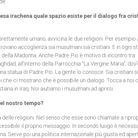
de.
sa irachena quale spazio esiste per il dialogo fra crist
 prettamente umano, avvicina le due religioni. Per esempio 
trovano accoglienza sia musulmani sia cristiani. E in ogni s
 della Madonna. Anche Padre Pio è motivo di incontro tra
aghdad, all’interno della Parrocchia “La Vergine Maria”, dov’
una statua di Padre Pio. La gente lo conosce. Sia cristiani s
 che ci mostrano che è possibile un dialogo. Tocca a noi cr
stiana in Iraq. Noi aiutiamo i musulmani ad aprirsi.
del nostro tempo?
 delle religioni. Nel senso che esse sono chiamate a riprop
ccessibile il proprio messaggio. In secondo luogo è necessa
a. Serve poi una politica internazionale più giusta ed aper