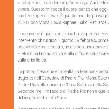
p
g
o
r
«La fede non è credere in un’ideologia. Anche Is
p
e
k
vivere. Questo mi tocca il cuore, penso che ogg
r
una fede speculativa». È questo uno dei passaggi 
ZENIT con Mons. Louis Raphael Sako, Patriarca 
L’occasione è quella della sua breve permanenza 
intervento chirurgico. Il giorno 19 febbraio, prim
possibilità di un incontro, un dialogo, una conver
Pietrelcina fino ad arrivare alla difficile situazio
sulla crisi libica.
La prima riflessione è in realtà un feedback perso
degente nell’Ospedale di Padre Pio. Mons. Sako è 
Padre Pio volle chiamare “Casa Sollievo della Soffe
Secondo me il miracolo di Padre Pio non è quell
di Dio», ha dichiarato Sako.