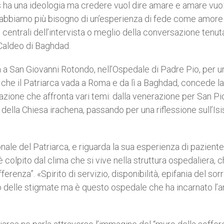
is ha una ideologia ma credere vuol dire amare e amare vuol
i abbiamo più bisogno di un’esperienza di fede come amore
centrali dell’intervista o meglio della conversazione tenut
Caldeo di Baghdad.
a San Giovanni Rotondo, nell’Ospedale di Padre Pio, per u
a che il Patriarca vada a Roma e da lì a Baghdad, concede la
sazione che affronta vari temi: dalla venerazione per San Pi
ne della Chiesa irachena, passando per una riflessione sull’Isi
nale del Patriarca, e riguarda la sua esperienza di paziente
colpito dal clima che si vive nella struttura ospedaliera, 
renza”. «Spirito di servizio, disponibilità, epifania del sorr
o delle stigmate ma è questo ospedale che ha incarnato l’