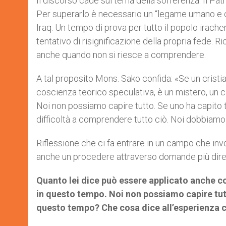
Il discorso cade sul tema della sofferenza. Il Pat
Per superarlo è necessario un “legame umano e cr
Iraq. Un tempo di prova per tutto il popolo irache
tentativo di risignificazione della propria fede. R
anche quando non si riesce a comprendere.
A tal proposito Mons. Sako confida: «Se un cristi
coscienza teorico speculativa, è un mistero, un c
Noi non possiamo capire tutto. Se uno ha capito t
difficoltà a comprendere tutto ciò. Noi dobbiamo
Riflessione che ci fa entrare in un campo che inv
anche un procedere attraverso domande più dire
Quanto lei dice può essere applicato anche co
in questo tempo. Noi non possiamo capire tut
questo tempo? Che cosa dice all’esperienza c