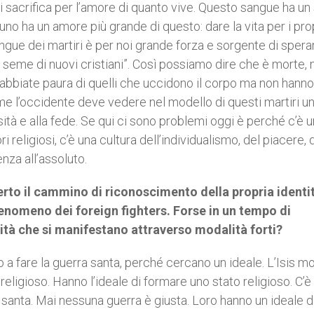
 si sacrifica per l’amore di quanto vive. Questo sangue ha u
 ha un amore più grande di questo: dare la vita per i pro
angue dei martiri è per noi grande forza e sorgente di spera
è seme di nuovi cristiani”. Così possiamo dire che è morte,
 abbiate paura di quelli che uccidono il corpo ma non hanno
e l’occidente deve vedere nel modello di questi martiri u
sità e alla fede. Se qui ci sono problemi oggi è perché c’è u
 religiosi, c’è una cultura dell’individualismo, del piacere, 
za all’assoluto.
erto il cammino di riconoscimento della propria identi
enomeno dei foreign fighters. Forse in un tempo di
ità che si manifestano attraverso modalità forti?
o a fare la guerra santa, perché cercano un ideale. L’Isis m
ligioso. Hanno l’ideale di formare uno stato religioso. C’è
ra santa. Mai nessuna guerra è giusta. Loro hanno un ideale d