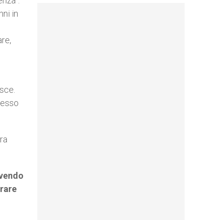
enza”.
ni in
are,
esce.
pesso
ra
ivendo
frare