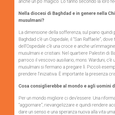
anche un po’ magico. Lo fanno secondo la loro fe
Nella diocesi di Baghdad e in genere nella Chie
musulmani?
La dimensione della sofferenza, sul piano quindi
Baghdad c’è un Ospedale, il “San Raffaele”, dove 
dell’Ospedale c’è una croce e anche un’immagine
musulmani e cristiani. Nel quartiere Palestin di B
parroco il vescovo ausiliario, mons. Warduni, c’è 
musulmani si fermano a pregare lì. Piccoli esempi
prendere l’iniziativa. È importante la presenza cri
Cosa consiglierebbe al mondo e agli uomini 
Per un mondo migliore ci dev’essere: Una riforma
“aggiornare”, rievangelizzare e quindi rendere a
dare un senso e una speranza nuova alla vita uman