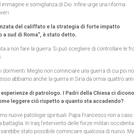
 ad immagine e somiglianza di Dio. Infine urge una riforma
veri.
vanzata del califfato e la strategia di forte impatto
a sud di Roma”, è stato detto.
nta a non fare la guerra. Si può scegliere di controllare le fr
s
ti dormienti. Meglio non cominciare una guerra di cui poi no
desso abbiamo anche la guerra in Siria da ormai quattro anni
sperienze di patrologo. I Padri della Chiesa ci dicon
. Come leggere ciò rispetto a quanto sta accadendo?
iamo nuove patologie spirituali. Papa Francesco non a caso 
taglia. In Iraq l’intervento delle forze militari occidental
 sarebbe stato possibile cominciare qualcosa di nuovo. Ma