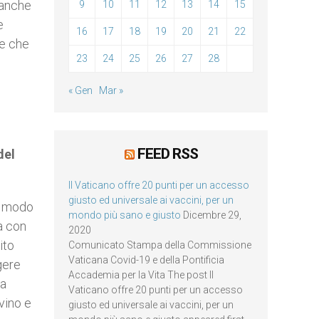
 anche
9
10
11
12
13
14
15
e
16
17
18
19
20
21
22
ne che
23
24
25
26
27
28
« Gen
Mar »
FEED RSS
del
Il Vaticano offre 20 punti per un accesso
giusto ed universale ai vaccini, per un
to modo
mondo più sano e giusto
Dicembre 29,
a con
2020
ito
Comunicato Stampa della Commissione
Vaticana Covid-19 e della Pontificia
gere
Accademia per la Vita The post Il
ta
Vaticano offre 20 punti per un accesso
vino e
giusto ed universale ai vaccini, per un