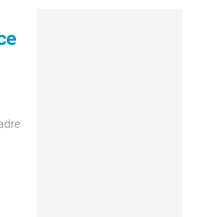
cce
Padre