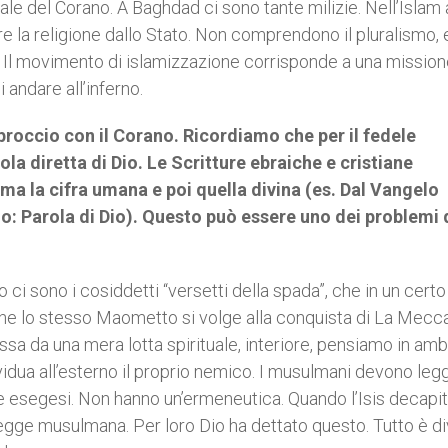
ale del Corano. A Baghdad ci sono tante milizie. Nell’Islam
are la religione dallo Stato. Non comprendono il pluralismo, 
one. Il movimento di islamizzazione corrisponde a una missio
 andare all’inferno.
roccio con il Corano. Ricordiamo che per il fedele
a diretta di Dio. Le Scritture ebraiche e cristiane
ma la cifra umana e poi quella divina (es. Dal Vangelo
 Parola di Dio). Questo può essere uno dei problemi 
ci sono i cosiddetti “versetti della spada”, che in un cer
che lo stesso Maometto si volge alla conquista di La Mecc
ssa da una mera lotta spirituale, interiore, pensiamo in amb
dividua all’esterno il proprio nemico. I musulmani devono leg
e esegesi. Non hanno un’ermeneutica. Quando l’Isis decapi
legge musulmana. Per loro Dio ha dettato questo. Tutto è di