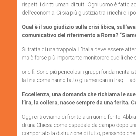
rispetti i diritti umani di tutti. Ogni uomo è fatto
dell’economia. Ci sia più giustizia tra i ricchi e i po
Qual è il suo giudizio sulla crisi libica, sull’a
comunicativo del riferimento a Roma? “Siamo 
Si tratta di una trappola. L’Italia deve essere atte
ma è forse più importante monitorare quelli che 
ono lì. Sono più pericolosi i gruppi fondamentalis
la fine come hanno fatto gli american in Iraq. E a
Eccellenza, una domanda che richiama le sue e
l’ira, la collera, nasce sempre da una ferita
Oggi ci troviamo di fronte a un uomo ferito. Abb
di una Chiesa come ospedale da campo dopo una bat
comportato la distruzione di tutto, pensando che