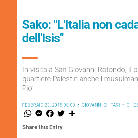
Sako: "L'Italia non cad
dell'Isis"
In visita a San Giovanni Rotondo, il 
quartiere Palestin anche i musulmani
Pio”
FEBBRAIO 23, 2015 00:00
GIOVANNI CHIFARI
CHIE
W
M
F
T
S
h
e
a
w
h
a
s
c
i
a
t
s
e
t
r
Share this Entry
s
e
b
t
e
A
n
o
e