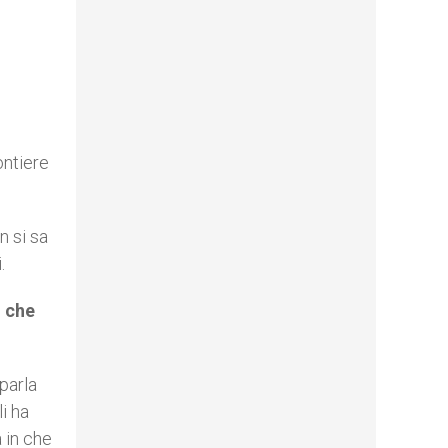
ontiere
n si sa
.
o che
parla
i ha
 in che