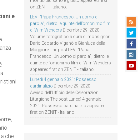
mondo più sano e giusto appeared first
on ZENIT - Italiano.
iani e
LEV: “Papa Francesco. Un uomo di
parola”, dietro le quinte dell’omonimo film
di Wim Wenders
Dicembre 29, 2020
Volume fotografico a cura di monsignor
a
Dario Edoardo Viganò e Gianluca della
tanza
Maggiore The post LEV: “Papa
Francesco. Un uomo di parola”, dietro le
quinte dell’omonimo film di Wim Wenders
è
appeared first on ZENIT - Italiano.
ia
Lunedì 4 gennaio 2021: Possesso
istiani
cardinalizio
Dicembre 29, 2020
Avviso dell’Ufficio delle Celebrazioni
Liturgiche The post Lunedì 4 gennaio
2021: Possesso cardinalizio appeared
first on ZENIT - Italiano.
orre,
rio
ta che