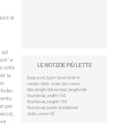
luce di
 sul
core” e
LE NOTIZIE PIÙ LETTE
ni volta
per la
[wpp post_type='post' limit=4
io
range='daily' order_by='views'
title_length=68 excerpt_length=68
 fede»:
thumbnail_width=150
mento,
thumbnail_height=150
ti per
thumbnail_build='predefined'
perciò,
stats_views=0]
ire