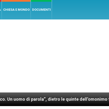
A
CHIESA E MONDO
DOCUMENTI
di parola”, dietro le quinte dell’omonimo film di Wim