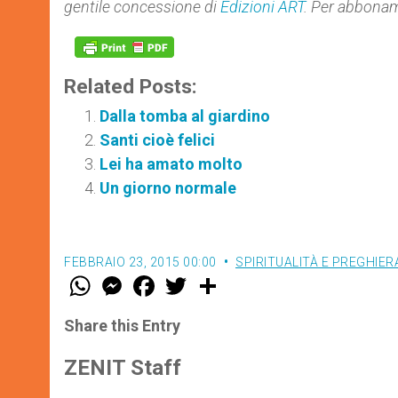
gentile concessione di
Edizioni ART
. Per abbona
Related Posts:
Dalla tomba al giardino
Santi cioè felici
Lei ha amato molto
Un giorno normale
FEBBRAIO 23, 2015 00:00
SPIRITUALITÀ E PREGHIER
W
M
F
T
S
h
e
a
w
h
a
s
c
i
a
t
s
e
t
r
Share this Entry
s
e
b
t
e
A
n
o
e
p
g
o
r
ZENIT Staff
p
e
k
r