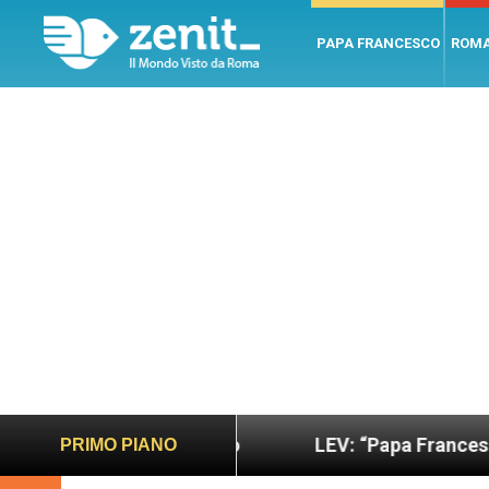
PAPA FRANCESCO
ROM
ù sano e giusto
LEV: “Papa Francesco. Un uomo 
PRIMO PIANO