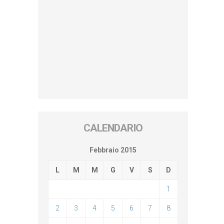
CALENDARIO
Febbraio 2015
L
M
M
G
V
S
D
1
2
3
4
5
6
7
8