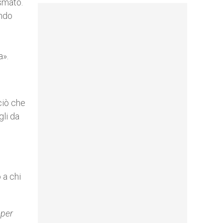
asmato.
ando
a».
ciò che
gli da
 a chi
 per