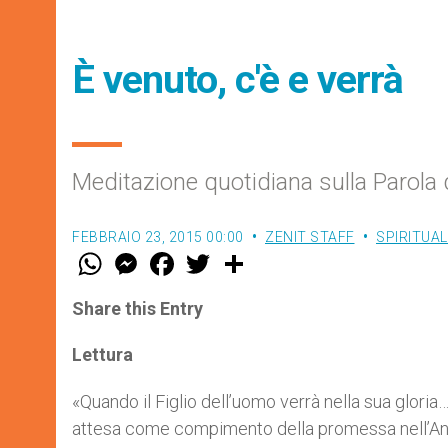
È venuto, c'è e verrà
Meditazione quotidiana sulla Parola
FEBBRAIO 23, 2015 00:00
ZENIT STAFF
SPIRITUAL
W
M
F
T
S
h
e
a
w
h
a
s
c
i
a
t
s
e
t
r
Share this Entry
s
e
b
t
e
A
n
o
e
p
g
o
r
Lettura
p
e
k
r
«Quando il Figlio dell’uomo verrà nella sua gloria…
attesa come compimento della promessa nell’Ant