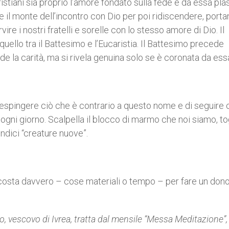
istiani sia proprio l’amore fondato sulla fede e da essa pl
re il monte dell’incontro con Dio per poi ridiscendere, port
re i nostri fratelli e sorelle con lo stesso amore di Dio. Il
quello tra il Battesimo e l’Eucaristia. Il Battesimo precede
ede la carità, ma si rivela genuina solo se è coronata da ess
 respingere ciò che è contrario a questo nome e di seguire 
ogni giorno. Scalpella il blocco di marmo che noi siamo, to
ndici “creature nuove”.
costa davvero – cose materiali o tempo – per fare un dono
 vescovo di Ivrea, tratta dal mensile “Messa Meditazione”,