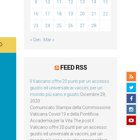
9
10
11
12
13
14
15
16
17
18
19
20
21
22
23
24
25
26
27
28
« Gen
Mar »
FEED RSS
Il Vaticano offre 20 punti per un accesso
giusto ed universale ai vaccini, per un
mondo più sano e giusto
Dicembre 29,
2020
Comunicato Stampa della Commissione
Vaticana Covid-19 e della Pontificia
Accademia per la Vita The post Il
Vaticano offre 20 punti per un accesso
giusto ed universale ai vaccini, per un