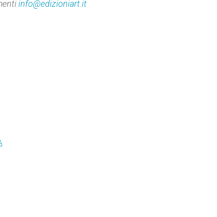
menti
info@edizioniart.it
A