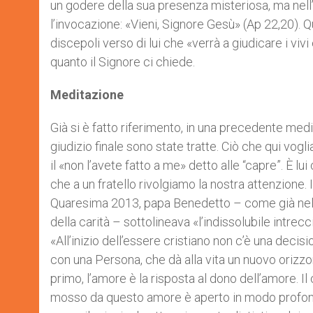
un godere della sua presenza misteriosa, ma nell’a
l’invocazione: «Vieni, Signore Gesù» (Ap 22,20). 
discepoli verso di lui che «verrà a giudicare i vivi
quanto il Signore ci chiede.
Meditazione
Già si è fatto riferimento, in una precedente medi
giudizio finale sono state tratte. Ciò che qui vogl
il «non l’avete fatto a me» detto alle “capre”. È lu
che a un fratello rivolgiamo la nostra attenzione. 
Quaresima 2013, papa Benedetto – come già nella 
della carità – sottolineava «l’indissolubile intrec
«All’inizio dell’essere cristiano non c’è una deci
con una Persona, che dà alla vita un nuovo orizz
primo, l’amore è la risposta al dono dell’amore. Il
mosso da questo amore è aperto in modo profondo 