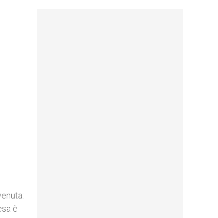
venuta:
esa è