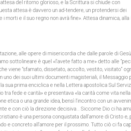
ttesa del ritorno glorioso, e la Scrittura si chiude con
Questa attesa è davvero un ad-tendere, un protendersi dei
 e i morti e il suo regno non avrà fine». Attesa dinamica, alla 
tazione, alle opere di misericordia che dalle parole di Gesù
iamo sottolineare è quel «l’avete fatto a me» detto alle “pe
i che viene “sfamato, dissetato, accolto, vestito, visitato” og
In uno dei suoi ultimi documenti magisteriali, il Messaggio 
sua prima enciclica e nella Lettera apostolica Sul Serviz
cio tra fede e carità» e presentava «la carità come vita nella
sione etica o una grande idea, bensì l’incontro con un avveni
onte e con ciò la direzione decisiva… Siccome Dio ci ha ama
 cristiano è una persona conquistata dall’amore di Cristo e, 
e concreto all’amore per il prossimo. Tutto ciò ci fa cap