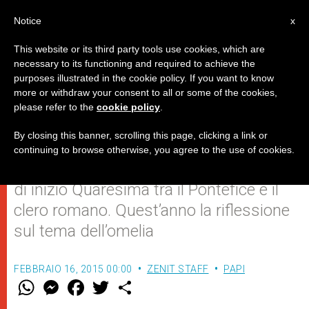
IT
Notice
x
This website or its third party tools use cookies, which are
necessary to its functioning and required to achieve the
purposes illustrated in the cookie policy. If you want to know
Giovedì 19 febbraio l'incontro del
more or withdraw your consent to all or some of the cookies,
please refer to the
cookie policy
.
Papa con i "suoi" sacerdoti
By closing this banner, scrolling this page, clicking a link or
continuing to browse otherwise, you agree to the use of cookies.
Si rinnova il tradizionale appuntamento
di inizio Quaresima tra il Pontefice e il
clero romano. Quest’anno la riflessione
sul tema dell’omelia
FEBBRAIO 16, 2015 00:00
ZENIT STAFF
PAPI
W
M
F
T
S
h
e
a
w
h
a
s
c
i
a