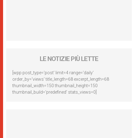
LE NOTIZIE PIÙ LETTE
[wpp post_type='post' limit=4 range='daily'
order_by='views' title_length=68 excerpt_length=68
thumbnail_width=150 thumbnail_height=150
thumbnail_build='predefined' stats_views=0]