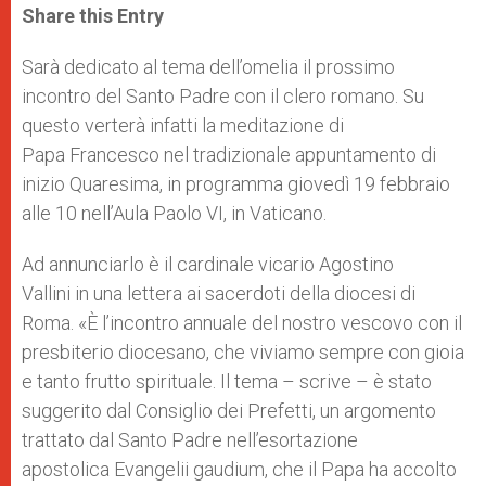
t
s
e
t
r
Share this Entry
s
e
b
t
e
A
n
o
e
p
g
o
r
Sarà dedicato al tema dell’omelia il prossimo
p
e
k
incontro del Santo Padre con il clero romano. Su
r
questo verterà infatti la meditazione di
Papa Francesco nel tradizionale appuntamento di
inizio Quaresima, in programma giovedì 19 febbraio
alle 10 nell’Aula Paolo VI, in Vaticano.
Ad annunciarlo è il cardinale vicario Agostino
Vallini in una lettera ai sacerdoti della diocesi di
Roma. «È l’incontro annuale del nostro vescovo con il
presbiterio diocesano, che viviamo sempre con gioia
e tanto frutto spirituale. Il tema – scrive – è stato
suggerito dal Consiglio dei Prefetti, un argomento
trattato dal Santo Padre nell’esortazione
apostolica Evangelii gaudium, che il Papa ha accolto