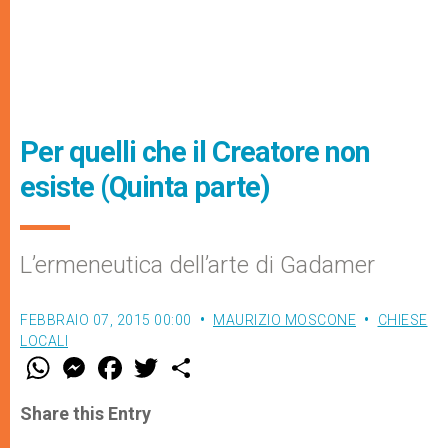
Per quelli che il Creatore non
esiste (Quinta parte)
L’ermeneutica dell’arte di Gadamer
FEBBRAIO 07, 2015 00:00
MAURIZIO MOSCONE
CHIESE
LOCALI
W
M
F
T
S
h
e
a
w
h
a
s
c
i
a
t
s
e
t
r
Share this Entry
s
e
b
t
e
A
n
o
e