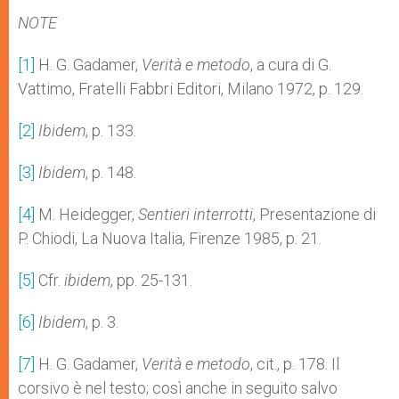
NOTE
[1]
H. G. Gadamer,
Verità e metodo
, a cura di G.
Vattimo, Fratelli Fabbri Editori, Milano 1972, p. 129.
[2]
Ibidem
, p. 133.
[3]
Ibidem
, p. 148.
[4]
M. Heidegger,
Sentieri interrotti
, Presentazione di
P. Chiodi, La Nuova Italia, Firenze 1985, p. 21.
[5]
Cfr.
ibidem
, pp. 25-131.
[6]
Ibidem
, p. 3.
[7]
H. G. Gadamer,
Verità e metodo
, cit., p. 178. Il
corsivo è nel testo; così anche in seguito salvo