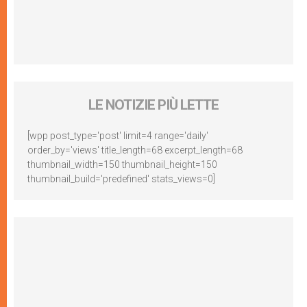
LE NOTIZIE PIÙ LETTE
[wpp post_type='post' limit=4 range='daily'
order_by='views' title_length=68 excerpt_length=68
thumbnail_width=150 thumbnail_height=150
thumbnail_build='predefined' stats_views=0]