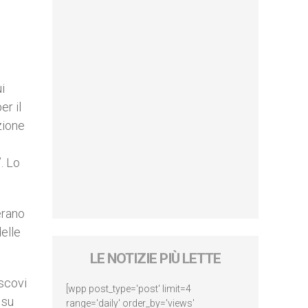
i
er il
zione
. Lo
erano
delle
LE NOTIZIE PIÙ LETTE
escovi
[wpp post_type='post' limit=4
 su
range='daily' order_by='views'