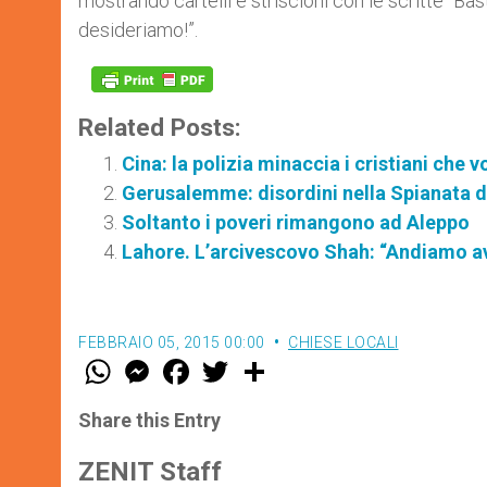
mostrando cartelli e striscioni con le scritte “Bas
desideriamo!”.
Related Posts:
Cina: la polizia minaccia i cristiani che
Gerusalemme: disordini nella Spianata 
Soltanto i poveri rimangono ad Aleppo
Lahore. L’arcivescovo Shah: “Andiamo av
FEBBRAIO 05, 2015 00:00
CHIESE LOCALI
W
M
F
T
S
h
e
a
w
h
a
s
c
i
a
t
s
e
t
r
Share this Entry
s
e
b
t
e
A
n
o
e
p
g
o
r
ZENIT Staff
p
e
k