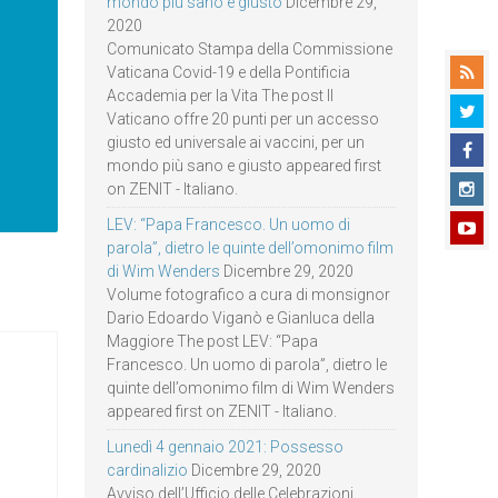
mondo più sano e giusto
Dicembre 29,
2020
Comunicato Stampa della Commissione
Vaticana Covid-19 e della Pontificia
Accademia per la Vita The post Il
Vaticano offre 20 punti per un accesso
giusto ed universale ai vaccini, per un
mondo più sano e giusto appeared first
on ZENIT - Italiano.
LEV: “Papa Francesco. Un uomo di
parola”, dietro le quinte dell’omonimo film
di Wim Wenders
Dicembre 29, 2020
Volume fotografico a cura di monsignor
Dario Edoardo Viganò e Gianluca della
Maggiore The post LEV: “Papa
Francesco. Un uomo di parola”, dietro le
quinte dell’omonimo film di Wim Wenders
appeared first on ZENIT - Italiano.
Lunedì 4 gennaio 2021: Possesso
cardinalizio
Dicembre 29, 2020
Avviso dell’Ufficio delle Celebrazioni