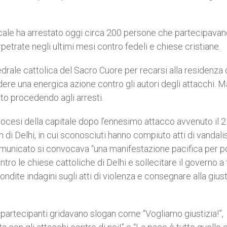
 locale ha arrestato oggi circa 200 persone che partecipava
petrate negli ultimi mesi contro fedeli e chiese cristiane.
edrale cattolica del Sacro Cuore per recarsi alla residenza 
iedere una energica azione contro gli autori degli attacchi. M
ato procedendo agli arresti.
iocesi della capitale dopo l’ennesimo attacco avvenuto il 2
 di Delhi, in cui sconosciuti hanno compiuto atti di vandal
omunicato si convocava “una manifestazione pacifica per p
ro le chiese cattoliche di Delhi e sollecitare il governo a 
fondite indagini sugli atti di violenza e consegnare alla giusti
i partecipanti gridavano slogan come “Vogliamo giustizia!”,