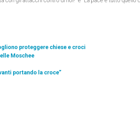
ta con gli attacchi contro di noi!” e “La pace è tutto quello 
 vogliono proteggere chiese e croci
delle Moschee
anti portando la croce”