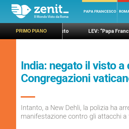
PAPA FRANCESCO
ROM
 più sano e giusto
LEV: “Papa Francesco. Un uo
PRIMO PIANO
India: negato il visto a
Congregazioni vatican
Intanto, a New Dehli, la polizia ha 
manifestazione contro gli attacchi a 