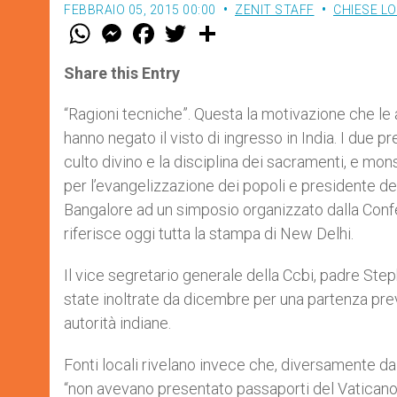
FEBBRAIO 05, 2015 00:00
ZENIT STAFF
CHIESE LO
W
M
F
T
S
h
e
a
w
h
a
s
c
i
a
t
s
e
t
r
Share this Entry
s
e
b
t
e
A
n
o
e
p
g
o
r
“Ragioni tecniche”. Questa la motivazione che le a
p
e
k
hanno negato il visto di ingresso in India. I due p
r
culto divino e la disciplina dei sacramenti, e m
per l’evangelizzazione dei popoli e presidente de
Bangalore ad un simposio organizzato dalla Confere
riferisce oggi tutta la stampa di New Delhi.
Il vice segretario generale della Ccbi, padre Step
state inoltrate da dicembre per una partenza previs
autorità indiane.
Fonti locali rivelano invece che, diversamente da 
“non avevano presentato passaporti del Vaticano m