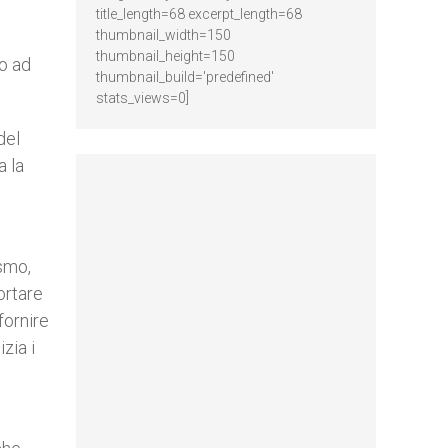
title_length=68 excerpt_length=68
thumbnail_width=150
thumbnail_height=150
no ad
thumbnail_build='predefined'
stats_views=0]
del
a la
ismo,
ortare
fornire
zia i