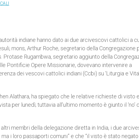
CALI
utorità indiane hanno dato ai due arcivescovi cattolici a cu
resuli, mons, Arthur Roche, segretario della Congregazione p
ons. Protase Rugambwa, segretario aggiunto della Congrega
lle Pontificie Opere Missionarie, dovevano intervenire a
nza dei vescovi cattolici indiani (Ccbi) su ‘Liturgia e Vita’
hen Alathara, ha spiegato che le relative richieste di visto 
ta per lunedì; tuttavia all’ultimo momento è giunto il ‘no’ 
altri membri della delegazione diretta in India, i due arciv
a i loro passaporti comuni” e che “il visto è stato negato