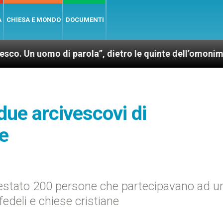
A
CHIESA E MONDO
DOCUMENTI
mo di parola”, dietro le quinte dell’omonimo film di 
 due arcivescovi di
e
arrestato 200 persone che partecipavano ad u
fedeli e chiese cristiane