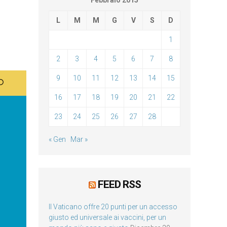
Febbraio 2015
L
M
M
G
V
S
D
1
2
3
4
5
6
7
8
9
10
11
12
13
14
15
16
17
18
19
20
21
22
23
24
25
26
27
28
« Gen
Mar »
FEED RSS
Il Vaticano offre 20 punti per un accesso
giusto ed universale ai vaccini, per un