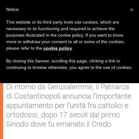
IT
Notice
x
This website or its third party tools use cookies, which are
necessary to its functioning and required to achieve the
purposes illustrated in the cookie policy. If you want to know
Bartolomeo: "Con Francesco
more or withdraw your consent to all or some of the cookies,
please refer to the
cookie policy
.
invitiamo i cristiani a celebrare il
primo sinodo di Nicea nel 2025"
By closing this banner, scrolling this page, clicking a link or
continuing to browse otherwise, you agree to the use of cookies.
Di ritorno da Gerusalemme, il Patriarca
di Costantinopoli annuncia l’importante
appuntamento per l’unità fra cattolici e
ortodossi, dopo 17 secoli dal primo
Sinodo dove fu emanato il Credo