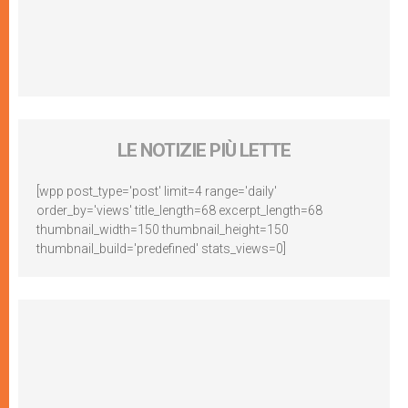
LE NOTIZIE PIÙ LETTE
[wpp post_type='post' limit=4 range='daily'
order_by='views' title_length=68 excerpt_length=68
thumbnail_width=150 thumbnail_height=150
thumbnail_build='predefined' stats_views=0]