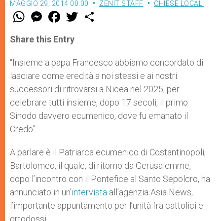
MAGGIO 29, 2014 00:00
ZENIT STAFF
CHIESE LOCALI
W
M
F
T
S
h
e
a
w
h
a
s
c
i
a
t
s
e
t
r
Share this Entry
s
e
b
t
e
A
n
o
e
p
g
o
r
“Insieme a papa Francesco abbiamo concordato di
p
e
k
lasciare come eredità a noi stessi e ai nostri
r
successori di ritrovarsi a Nicea nel 2025, per
celebrare tutti insieme, dopo 17 secoli, il primo
Sinodo davvero ecumenico, dove fu emanato il
Credo”.
A parlare è il Patriarca ecumenico di Costantinopoli,
Bartolomeo, il quale, di ritorno da Gerusalemme,
dopo l’incontro con il Pontefice al Santo Sepolcro, ha
annunciato in un’
intervista
all’agenzia Asia News,
l’importante appuntamento per l’unità fra cattolici e
ortodossi.