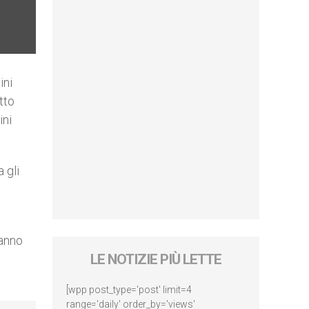
ini
tto
ini
 gli
ranno
LE NOTIZIE PIÙ LETTE
[wpp post_type='post' limit=4
range='daily' order_by='views'