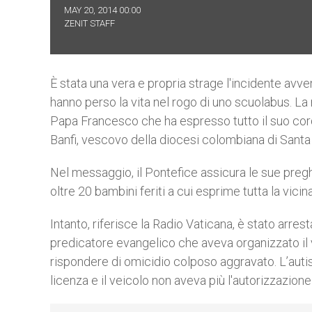
MAY 20, 2014 00:00
ZENIT STAFF
È stata una vera e propria strage l'incidente avve
hanno perso la vita nel rogo di uno scuolabus. L
Papa Francesco che ha espresso tutto il suo cor
Banfi, vescovo della diocesi colombiana di Santa
Nel messaggio, il Pontefice assicura le sue preghi
oltre 20 bambini feriti a cui esprime tutta la vici
Intanto, riferisce la Radio Vaticana, è stato arres
predicatore evangelico che aveva organizzato il 
rispondere di omicidio colposo aggravato. L’autist
licenza e il veicolo non aveva più l'autorizzazione