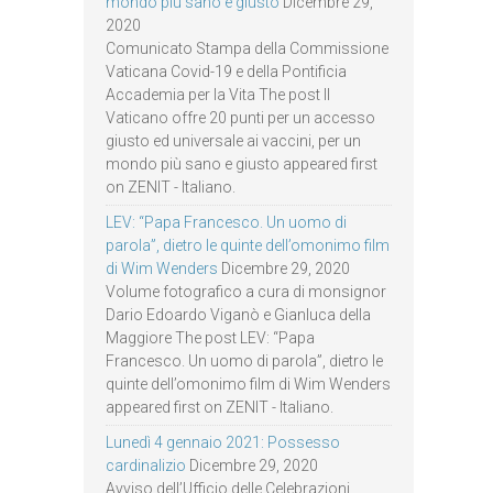
mondo più sano e giusto
Dicembre 29,
2020
Comunicato Stampa della Commissione
Vaticana Covid-19 e della Pontificia
Accademia per la Vita The post Il
Vaticano offre 20 punti per un accesso
giusto ed universale ai vaccini, per un
mondo più sano e giusto appeared first
on ZENIT - Italiano.
LEV: “Papa Francesco. Un uomo di
parola”, dietro le quinte dell’omonimo film
di Wim Wenders
Dicembre 29, 2020
Volume fotografico a cura di monsignor
Dario Edoardo Viganò e Gianluca della
Maggiore The post LEV: “Papa
Francesco. Un uomo di parola”, dietro le
quinte dell’omonimo film di Wim Wenders
appeared first on ZENIT - Italiano.
Lunedì 4 gennaio 2021: Possesso
cardinalizio
Dicembre 29, 2020
Avviso dell’Ufficio delle Celebrazioni