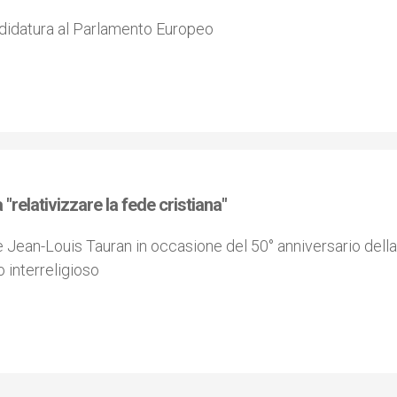
andidatura al Parlamento Europeo
 "relativizzare la fede cristiana"
 Jean-Louis Tauran in occasione del 50° anniversario della
o interreligioso