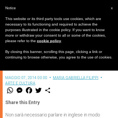
IT
Notice
x
This website or its third party tools use cookies, which are
necessary to its functioning and required to achieve the
purposes illustrated in the cookie policy. If you want to know
Madrelingua… italiano!
more or withdraw your consent to all or some of the cookies,
please refer to the
cookie policy
.
By closing this banner, scrolling this page, clicking a link or
Al via a Palazzo Firenze il festival
continuing to browse otherwise, you agree to the use of cookies.
dell’italiano
MAGGIO 07, 2014 00:00
MARIA GABRIELLA FILIPPI
ARTE E CULTURA
W
M
F
T
S
h
e
a
w
h
a
s
c
i
a
t
s
e
t
r
Share this Entry
s
e
b
t
e
A
n
o
e
p
g
o
r
Non sarà necessario parlare in inglese in modo
p
e
k