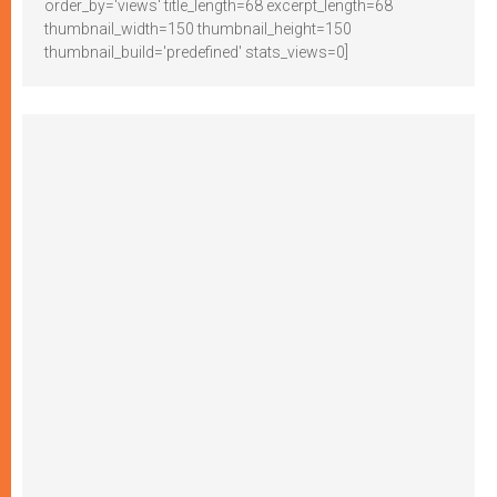
order_by='views' title_length=68 excerpt_length=68
thumbnail_width=150 thumbnail_height=150
thumbnail_build='predefined' stats_views=0]