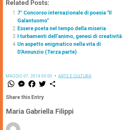
Related Posts:
7° Concorso internazionale di poesia "Il
Galantuomo"
Essere poeta nel tempo della miseria
I turbamenti dell’animo, genesi di creatività
Un aspetto enigmatico nella vita di
D'Annunzio (Terza parte)
MAGGIO 07, 2014 00:00
ARTE E CULTURA
W
M
F
T
S
h
e
a
w
h
a
s
c
i
a
t
s
e
t
r
Share this Entry
s
e
b
t
e
A
n
o
e
p
g
o
r
Maria Gabriella Filippi
p
e
k
r