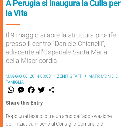
A Perugia si inaugura la Culla per
la Vita
Il 9 maggio si apre la struttura pro-life
presso il centro “Daniele Chianelli”,
adiacente all’Ospedale Santa Maria
della Misericordia
MAGGIO 06, 2014 00:00
ZENIT STAFF
MATRIMONIO E
FAMIGLIA
W
M
F
T
S
h
e
a
w
h
a
s
c
i
a
t
s
e
t
r
Share this Entry
s
e
b
t
e
A
n
o
e
p
g
o
r
Dopo un’attesa di oltre un anno dall’approvazione
p
e
k
dell’iniziativa in seno al Consiglio Comunale di
r