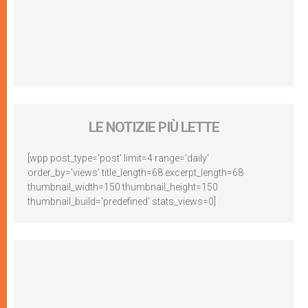
LE NOTIZIE PIÙ LETTE
[wpp post_type='post' limit=4 range='daily'
order_by='views' title_length=68 excerpt_length=68
thumbnail_width=150 thumbnail_height=150
thumbnail_build='predefined' stats_views=0]