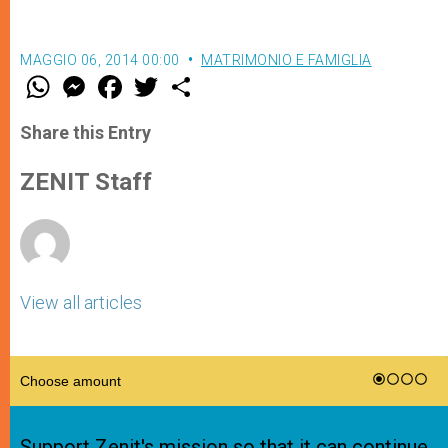
MAGGIO 06, 2014 00:00
MATRIMONIO E FAMIGLIA
W
M
F
T
S
h
e
a
w
h
a
s
c
i
a
t
s
e
t
r
Share this Entry
s
e
b
t
e
A
n
o
e
p
g
o
r
ZENIT Staff
p
e
k
r
View all articles