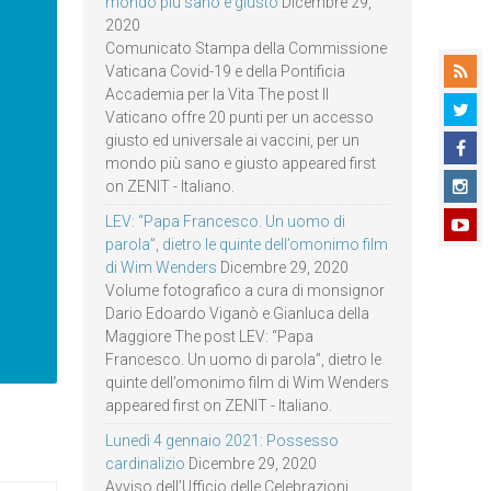
mondo più sano e giusto
Dicembre 29,
2020
Comunicato Stampa della Commissione
Vaticana Covid-19 e della Pontificia
Accademia per la Vita The post Il
Vaticano offre 20 punti per un accesso
giusto ed universale ai vaccini, per un
mondo più sano e giusto appeared first
on ZENIT - Italiano.
LEV: “Papa Francesco. Un uomo di
parola”, dietro le quinte dell’omonimo film
di Wim Wenders
Dicembre 29, 2020
Volume fotografico a cura di monsignor
Dario Edoardo Viganò e Gianluca della
Maggiore The post LEV: “Papa
Francesco. Un uomo di parola”, dietro le
quinte dell’omonimo film di Wim Wenders
appeared first on ZENIT - Italiano.
Lunedì 4 gennaio 2021: Possesso
cardinalizio
Dicembre 29, 2020
Avviso dell’Ufficio delle Celebrazioni