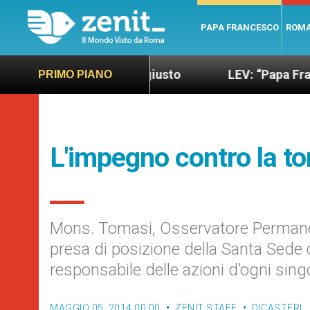
PAPA FRANCESCO
ROM
ondo più sano e giusto
LEV: “Papa Francesco. Un
PRIMO PIANO
L'impegno contro la to
Mons. Tomasi, Osservatore Permanent
presa di posizione della Santa Sede c
responsabile delle azioni d’ogni sing
MAGGIO 05, 2014 00:00
ZENIT STAFF
DICASTERI