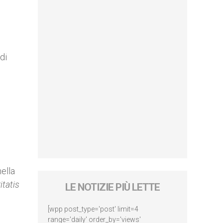
di
nella
itatis
LE NOTIZIE PIÙ LETTE
[wpp post_type='post' limit=4
range='daily' order_by='views'