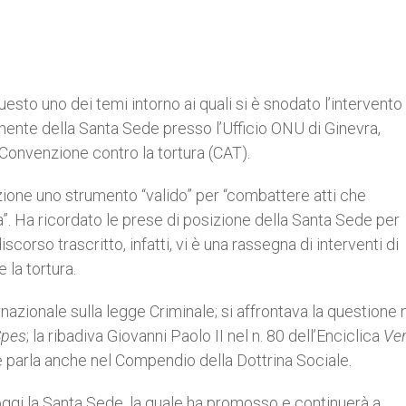
esto uno dei temi intorno ai quali si è snodato l’intervento 
nte della Santa Sede presso l’Ufficio ONU di Ginevra,
Convenzione contro la tortura (CAT).
ione uno strumento “valido” per “combattere atti che
”. Ha ricordato le prese di posizione della Santa Sede per
corso trascritto, infatti, vi è una rassegna di interventi di
 la tortura.
azionale sulla legge Criminale; si affrontava la questione 
Spes
; la ribadiva Giovanni Paolo II nel n. 80 dell’Enciclica
Ver
ne parla anche nel Compendio della Dottrina Sociale.
oggi la Santa Sede, la quale ha promosso e continuerà a