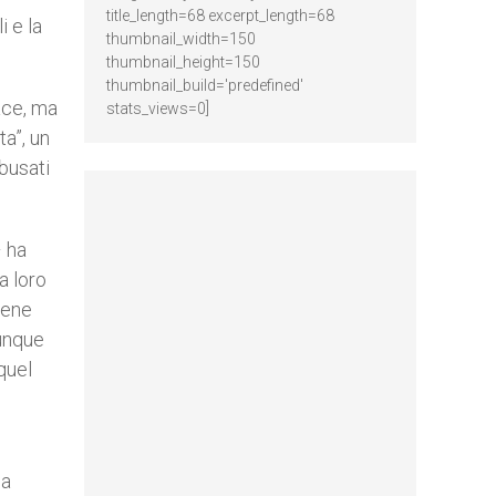
title_length=68 excerpt_length=68
i e la
thumbnail_width=150
thumbnail_height=150
thumbnail_build='predefined'
cace, ma
stats_views=0]
ta”, un
abusati
– ha
a loro
iene
dunque
quel
la