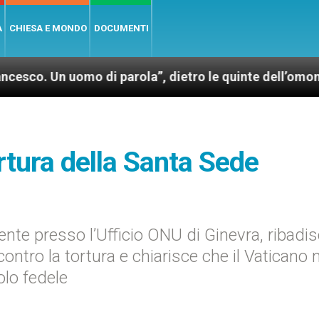
A
CHIESA E MONDO
DOCUMENTI
 uomo di parola”, dietro le quinte dell’omonimo film 
rtura della Santa Sede
e presso l’Ufficio ONU di Ginevra, ribadis
ontro la tortura e chiarisce che il Vaticano 
olo fedele