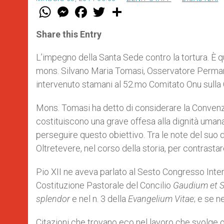
W
M
F
T
S
h
e
a
w
h
a
s
c
i
a
t
s
e
t
r
Share this Entry
s
e
b
t
e
A
n
o
e
p
g
o
r
L’impegno della Santa Sede contro la tortura. È qu
p
e
k
mons. Silvano Maria Tomasi, Osservatore Permane
r
intervenuto stamani al 52.mo Comitato Onu sulla 
Mons. Tomasi ha detto di considerare la Convenz
costituiscono una grave offesa alla dignità umana
perseguire questo obiettivo. Tra le note del suo dis
Oltretevere, nel corso della storia, per contrastare
Pio XII ne aveva parlato al Sesto Congresso Intern
Costituzione Pastorale del Concilio
Gaudium et 
splendor
e nel n. 3 della
Evangelium Vitae
; e se 
Citazioni che trovano eco nel lavoro che svolge 