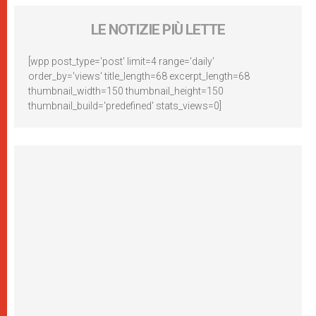
LE NOTIZIE PIÙ LETTE
[wpp post_type='post' limit=4 range='daily'
order_by='views' title_length=68 excerpt_length=68
thumbnail_width=150 thumbnail_height=150
thumbnail_build='predefined' stats_views=0]