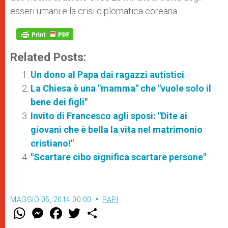
esseri umani e la crisi diplomatica coreana.
Related Posts:
Un dono al Papa dai ragazzi autistici
La Chiesa è una "mamma" che "vuole solo il
bene dei figli"
Invito di Francesco agli sposi: "Dite ai
giovani che è bella la vita nel matrimonio
cristiano!"
"Scartare cibo significa scartare persone"
MAGGIO 05, 2014 00:00
PAPI
W
M
F
T
S
h
e
a
w
h
a
s
c
i
a