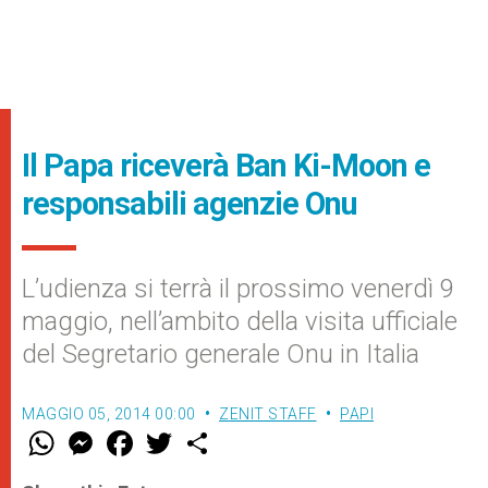
Il Papa riceverà Ban Ki-Moon e
responsabili agenzie Onu
L’udienza si terrà il prossimo venerdì 9
maggio, nell’ambito della visita ufficiale
del Segretario generale Onu in Italia
MAGGIO 05, 2014 00:00
ZENIT STAFF
PAPI
W
M
F
T
S
h
e
a
w
h
a
s
c
i
a
t
s
e
t
r