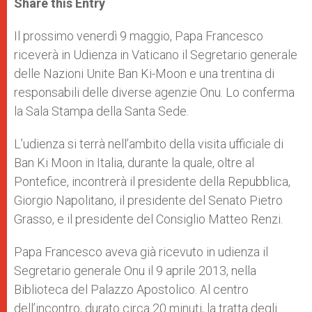
Share this Entry
s
e
b
t
e
A
n
o
e
p
g
o
r
Il prossimo venerdì 9 maggio, Papa Francesco
p
e
k
riceverà in Udienza in Vaticano il Segretario generale
r
delle Nazioni Unite Ban Ki-Moon e una trentina di
responsabili delle diverse agenzie Onu. Lo conferma
la Sala Stampa della Santa Sede.
L’udienza si terrà nell’ambito della visita ufficiale di
Ban Ki Moon in Italia, durante la quale, oltre al
Pontefice, incontrerà il presidente della Repubblica,
Giorgio Napolitano, il presidente del Senato Pietro
Grasso, e il presidente del Consiglio Matteo Renzi.
Papa Francesco aveva già ricevuto in udienza il
Segretario generale Onu il 9 aprile 2013, nella
Biblioteca del Palazzo Apostolico. Al centro
dell’incontro, durato circa 20 minuti, la tratta degli