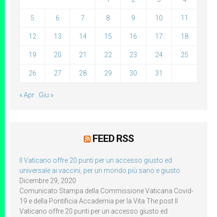
5
6
7
8
9
10
11
12
13
14
15
16
17
18
19
20
21
22
23
24
25
26
27
28
29
30
31
« Apr
Giu »
FEED RSS
Il Vaticano offre 20 punti per un accesso giusto ed
universale ai vaccini, per un mondo più sano e giusto
Dicembre 29, 2020
Comunicato Stampa della Commissione Vaticana Covid-
19 e della Pontificia Accademia per la Vita The post Il
Vaticano offre 20 punti per un accesso giusto ed