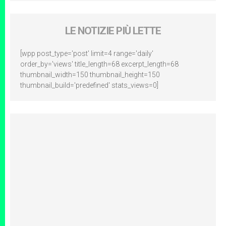
LE NOTIZIE PIÙ LETTE
[wpp post_type='post' limit=4 range='daily'
order_by='views' title_length=68 excerpt_length=68
thumbnail_width=150 thumbnail_height=150
thumbnail_build='predefined' stats_views=0]