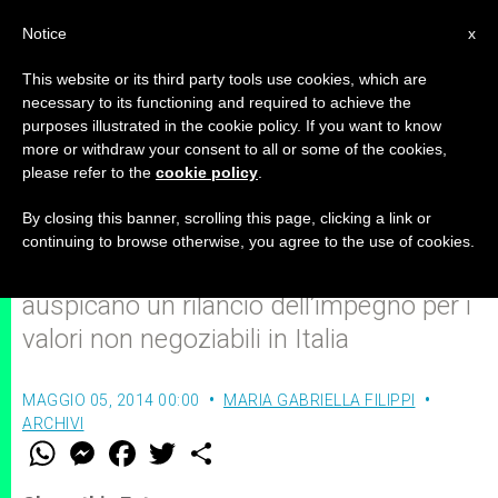
IT
Notice
x
This website or its third party tools use cookies, which are
necessary to its functioning and required to achieve the
purposes illustrated in the cookie policy. If you want to know
Il filo rosso che lega vita, famiglia
more or withdraw your consent to all or some of the cookies,
please refer to the
cookie policy
.
e libertà d'educazione
By closing this banner, scrolling this page, clicking a link or
continuing to browse otherwise, you agree to the use of cookies.
Alfredo Mantovano e Gianfranco Amato
auspicano un rilancio dell’impegno per i
valori non negoziabili in Italia
MAGGIO 05, 2014 00:00
MARIA GABRIELLA FILIPPI
ARCHIVI
W
M
F
T
S
h
e
a
w
h
a
s
c
i
a
t
s
e
t
r