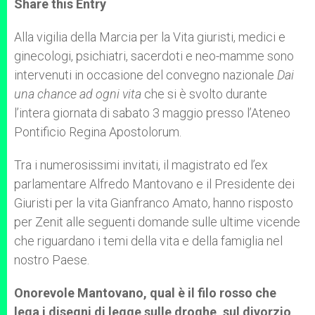
Share this Entry
s
e
b
t
e
A
n
o
e
p
g
o
r
Alla vigilia della Marcia per la Vita giuristi, medici e
p
e
k
ginecologi, psichiatri, sacerdoti e neo-mamme sono
r
intervenuti in occasione del convegno nazionale
Dai
una chance ad ogni vita
che si è svolto durante
l’intera giornata di sabato 3 maggio presso l’Ateneo
Pontificio Regina Apostolorum.
Tra i numerosissimi invitati, il magistrato ed l’ex
parlamentare Alfredo Mantovano e il Presidente dei
Giuristi per la vita Gianfranco Amato, hanno risposto
per Zenit alle seguenti domande sulle ultime vicende
che riguardano i temi della vita e della famiglia nel
nostro Paese.
Onorevole Mantovano, qual è il filo rosso che
lega i disegni di legge sulle droghe, sul divorzio