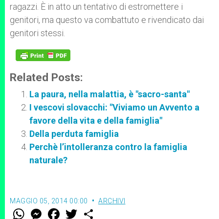
ragazzi. È in atto un tentativo di estromettere i
genitori, ma questo va combattuto e rivendicato dai
genitori stessi.
Related Posts:
La paura, nella malattia, è "sacro-santa"
I vescovi slovacchi: "Viviamo un Avvento a
favore della vita e della famiglia"
Della perduta famiglia
Perchè l’intolleranza contro la famiglia
naturale?
MAGGIO 05, 2014 00:00
ARCHIVI
W
M
F
T
S
h
e
a
w
h