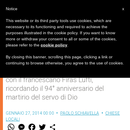
IT
Notice
x
This website or its third party tools use cookies, which are
necessary to its functioning and required to achieve the
purposes illustrated in the cookie policy. If you want to know
Padre Alberto Amarisse: un dono
more or withdraw your consent to all or some of the cookies,
please refer to the
cookie policy
.
di Dio all'umanità
By closing this banner, scrolling this page, clicking a link or
continuing to browse otherwise, you agree to the use of cookies.
A Cave, preghiera e Messa per la Siria
con il francescano Firas Lufti,
ricordando il 94° anniversario del
martirio del servo di Dio
GENNAIO 27, 2014 00:00
PAOLO SCHIAVELLA
CHIESE
LOCALI
W
M
F
T
S
h
e
a
w
h