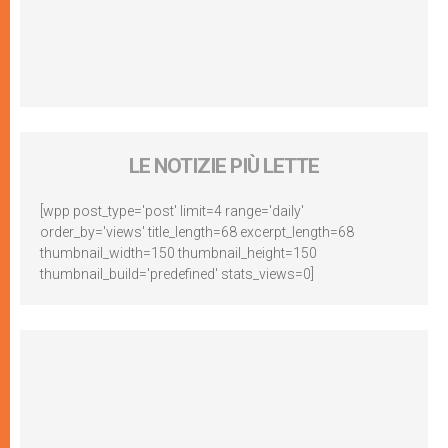
LE NOTIZIE PIÙ LETTE
[wpp post_type='post' limit=4 range='daily'
order_by='views' title_length=68 excerpt_length=68
thumbnail_width=150 thumbnail_height=150
thumbnail_build='predefined' stats_views=0]