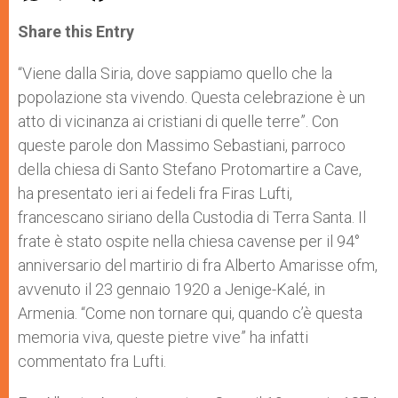
a
s
c
i
a
t
s
e
t
r
Share this Entry
s
e
b
t
e
A
n
o
e
p
g
o
r
“Viene dalla Siria, dove sappiamo quello che la
p
e
k
popolazione sta vivendo. Questa celebrazione è un
r
atto di vicinanza ai cristiani di quelle terre”. Con
queste parole don Massimo Sebastiani, parroco
della chiesa di Santo Stefano Protomartire a Cave,
ha presentato ieri ai fedeli fra Firas Lufti,
francescano siriano della Custodia di Terra Santa. Il
frate è stato ospite nella chiesa cavense per il 94°
anniversario del martirio di fra Alberto Amarisse ofm,
avvenuto il 23 gennaio 1920 a Jenige-Kalé, in
Armenia. “Come non tornare qui, quando c’è questa
memoria viva, queste pietre vive” ha infatti
commentato fra Lufti.