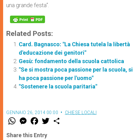
una grande festa”.
Related Posts:
Card. Bagnasco: "La Chiesa tutela la libertà
d'educazione dei genitori"
Gesù: fondamento della scuola cattolica
"Se si mostra poca passione per la scuola, si
ha poca passione per l'uomo"
"Sostenere la scuola paritaria"
GENNAIO 26, 2014 00:00
CHIESE LOCALI
W
M
F
T
S
h
e
a
w
h
a
s
c
i
a
t
s
e
t
r
Share this Entry
s
e
b
t
e