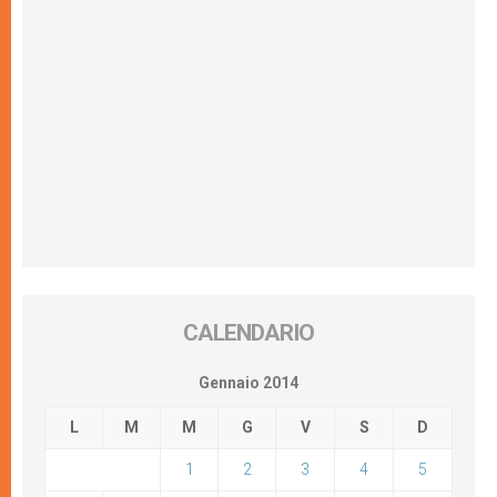
CALENDARIO
Gennaio 2014
L
M
M
G
V
S
D
1
2
3
4
5