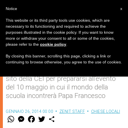
IT
Notice
x
This website or its third party tools use cookies, which are
necessary to its functioning and required to achieve the
purposes illustrated in the cookie policy. If you want to know
"Prendersi cura della scuola": un
more or withdraw your consent to all or some of the cookies,
please refer to the
cookie policy
.
impegno e un'opportunità
By closing this banner, scrolling this page, clicking a link or
continuing to browse otherwise, you agree to the use of cookies.
Nasce www.lachiesaperlascuola.it, il
sito della CEI per prepararsi all’evento
del 10 maggio in cui il mondo della
scuola incontrerà Papa Francesco
GENNAIO 26, 2014 00:00
ZENIT STAFF
CHIESE LOCALI
W
M
F
T
S
h
e
a
w
h
a
s
c
i
a