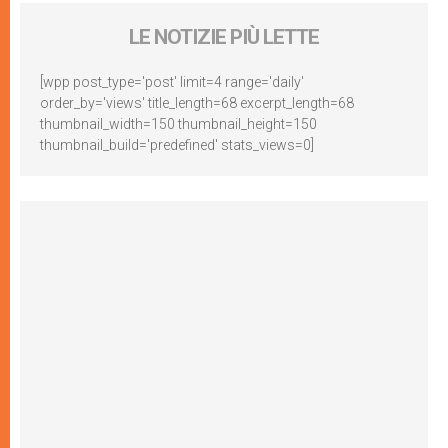
LE NOTIZIE PIÙ LETTE
[wpp post_type='post' limit=4 range='daily'
order_by='views' title_length=68 excerpt_length=68
thumbnail_width=150 thumbnail_height=150
thumbnail_build='predefined' stats_views=0]