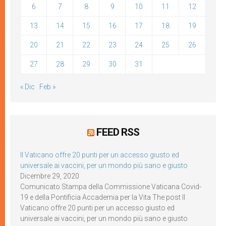
6
7
8
9
10
11
12
13
14
15
16
17
18
19
20
21
22
23
24
25
26
27
28
29
30
31
« Dic
Feb »
FEED RSS
Il Vaticano offre 20 punti per un accesso giusto ed
universale ai vaccini, per un mondo più sano e giusto
Dicembre 29, 2020
Comunicato Stampa della Commissione Vaticana Covid-
19 e della Pontificia Accademia per la Vita The post Il
Vaticano offre 20 punti per un accesso giusto ed
universale ai vaccini, per un mondo più sano e giusto