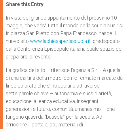
t
s
e
t
r
Share this Entry
s
e
b
t
e
A
n
o
e
p
g
o
r
In vista del grande appuntamento del prossimo 10
p
e
k
maggio, che vedrà tutto il mondo della scuola riunirisi
r
in piazza San Pietro con Papa Francesco, nasce il
nuovo sito
www.lachiesaperlascuola.it
, predisposto
dalla Conferenza Episcopale italiana quale spazio per
prepararsi all’evento.
La grafica del sito – riferisce l’agenzia Sir – è quella
di una cartina della metro, con le fermate marcate da
linee colorate che s’intrecciano attraverso
sette parole chiave – autonomia e sussidiarietà,
educazione, alleanza educativa, insegnanti,
generazioni e futuro, comunità, umanesimo – che
fungono quasi da “bussola” per la scuola. Ad
arricchire il portale, poi, materiali di