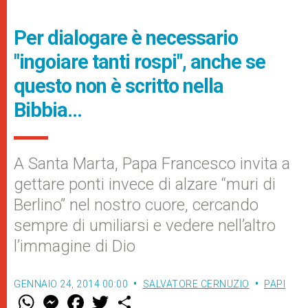
Per dialogare è necessario
"ingoiare tanti rospi", anche se
questo non è scritto nella
Bibbia…
A Santa Marta, Papa Francesco invita a
gettare ponti invece di alzare “muri di
Berlino” nel nostro cuore, cercando
sempre di umiliarsi e vedere nell’altro
l’immagine di Dio
GENNAIO 24, 2014 00:00
SALVATORE CERNUZIO
PAPI
W
M
F
T
S
h
e
a
w
h