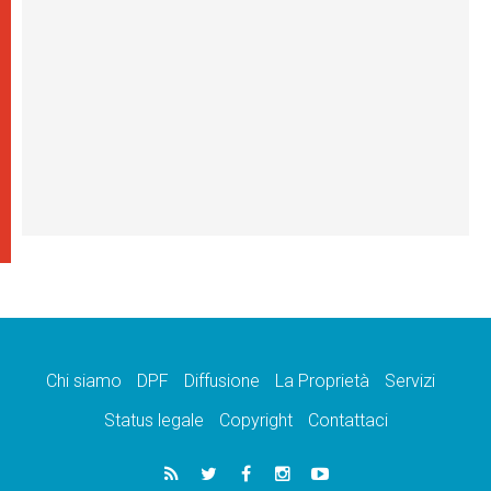
Chi siamo
DPF
Diffusione
La Proprietà
Servizi
Status legale
Copyright
Contattaci