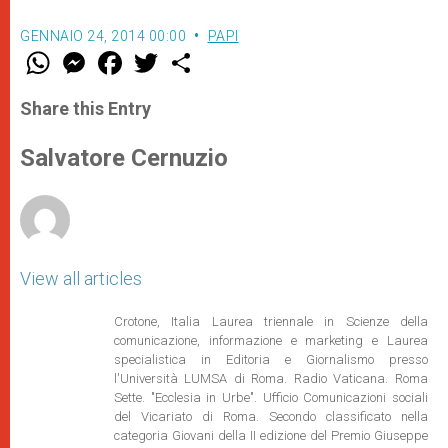
GENNAIO 24, 2014 00:00
PAPI
W
M
F
T
S
h
e
a
w
h
a
s
c
i
a
t
s
e
t
r
Share this Entry
s
e
b
t
e
A
n
o
e
p
g
o
r
Salvatore Cernuzio
p
e
k
r
View all articles
Crotone, Italia Laurea triennale in Scienze della
comunicazione, informazione e marketing e Laurea
specialistica in Editoria e Giornalismo presso
l'Università LUMSA di Roma. Radio Vaticana. Roma
Sette. "Ecclesia in Urbe". Ufficio Comunicazioni sociali
del Vicariato di Roma. Secondo classificato nella
categoria Giovani della II edizione del Premio Giuseppe