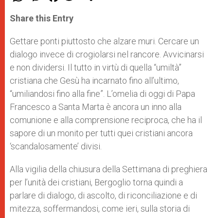
a
s
c
i
a
t
s
e
t
r
Share this Entry
s
e
b
t
e
A
n
o
e
p
g
o
r
Gettare ponti piuttosto che alzare muri. Cercare un
p
e
k
dialogo invece di crogiolarsi nel rancore. Avvicinarsi
r
e non dividersi. Il tutto in virtù di quella “umiltà”
cristiana che Gesù ha incarnato fino all’ultimo,
“umiliandosi fino alla fine”. L’omelia di oggi di Papa
Francesco a Santa Marta è ancora un inno alla
comunione e alla comprensione reciproca, che ha il
sapore di un monito per tutti quei cristiani ancora
‘scandalosamente’ divisi.
Alla vigilia della chiusura della Settimana di preghiera
per l’unità dei cristiani, Bergoglio torna quindi a
parlare di dialogo, di ascolto, di riconciliazione e di
mitezza, soffermandosi, come ieri, sulla storia di