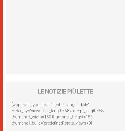
LE NOTIZIE PIÙ LETTE
[wpp post_type='post' limit=4 range='daily'
order_by='views' title_length=68 excerpt_length=68
thumbnail_width=150 thumbnail_height=150
thumbnail_build='predefined' stats_views=0]