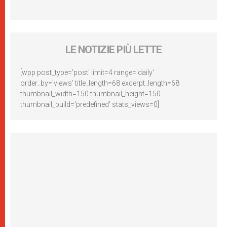
LE NOTIZIE PIÙ LETTE
[wpp post_type='post' limit=4 range='daily'
order_by='views' title_length=68 excerpt_length=68
thumbnail_width=150 thumbnail_height=150
thumbnail_build='predefined' stats_views=0]