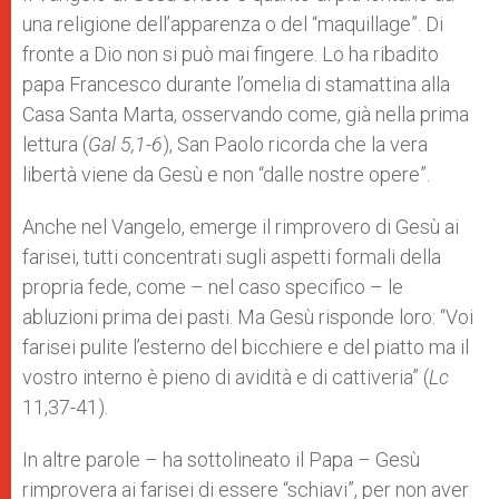
p
e
k
una religione dell’apparenza o del “maquillage”. Di
r
fronte a Dio non si può mai fingere. Lo ha ribadito
papa Francesco durante l’omelia di stamattina alla
Casa Santa Marta, osservando come, già nella prima
lettura (
Gal 5,1-6
), San Paolo ricorda che la vera
libertà viene da Gesù e non “dalle nostre opere”.
Anche nel Vangelo, emerge il rimprovero di Gesù ai
farisei, tutti concentrati sugli aspetti formali della
propria fede, come – nel caso specifico – le
abluzioni prima dei pasti. Ma Gesù risponde loro: “Voi
farisei pulite l’esterno del bicchiere e del piatto ma il
vostro interno è pieno di avidità e di cattiveria” (
Lc
11,37-41).
In altre parole – ha sottolineato il Papa – Gesù
rimprovera ai farisei di essere “schiavi”, per non aver