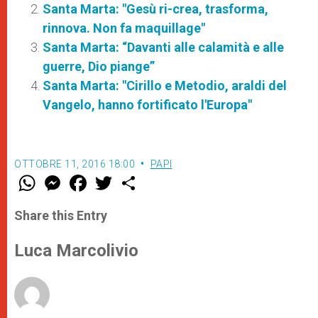
Santa Marta: "Gesù ri-crea, trasforma,
rinnova. Non fa maquillage"
Santa Marta: “Davanti alle calamità e alle
guerre, Dio piange”
Santa Marta: "Cirillo e Metodio, araldi del
Vangelo, hanno fortificato l'Europa"
OTTOBRE 11, 2016 18:00
PAPI
W
M
F
T
S
h
e
a
w
h
a
s
c
i
a
t
s
e
t
r
Share this Entry
s
e
b
t
e
A
n
o
e
p
g
o
r
Luca Marcolivio
p
e
k
r