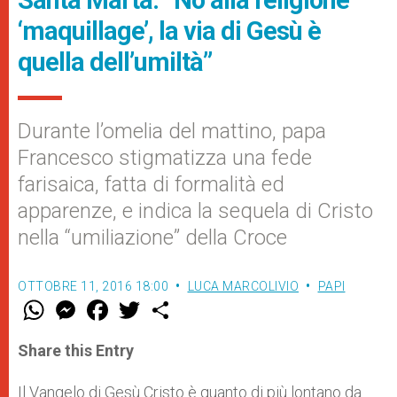
‘maquillage’, la via di Gesù è
quella dell’umiltà”
Durante l’omelia del mattino, papa
Francesco stigmatizza una fede
farisaica, fatta di formalità ed
apparenze, e indica la sequela di Cristo
nella “umiliazione” della Croce
OTTOBRE 11, 2016 18:00
LUCA MARCOLIVIO
PAPI
W
M
F
T
S
h
e
a
w
h
a
s
c
i
a
t
s
e
t
r
Share this Entry
s
e
b
t
e
A
n
o
e
p
g
o
r
Il Vangelo di Gesù Cristo è quanto di più lontano da