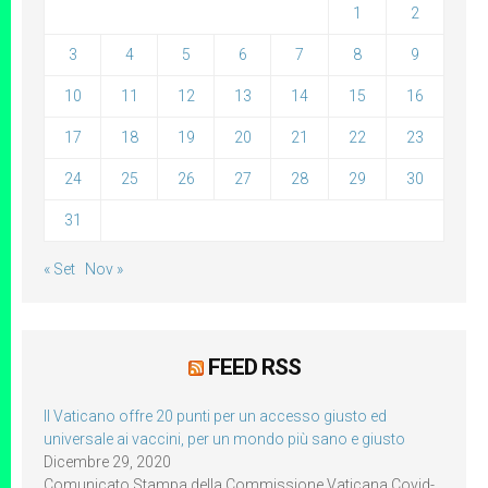
1
2
3
4
5
6
7
8
9
10
11
12
13
14
15
16
17
18
19
20
21
22
23
24
25
26
27
28
29
30
31
« Set
Nov »
FEED RSS
Il Vaticano offre 20 punti per un accesso giusto ed
universale ai vaccini, per un mondo più sano e giusto
Dicembre 29, 2020
Comunicato Stampa della Commissione Vaticana Covid-