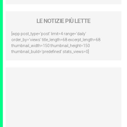
LE NOTIZIE PIÙ LETTE
[wpp post_type='post' limit=4 range='daily'
order_by='views' title_length=68 excerpt_length=68
thumbnail_width=150 thumbnail_height=150
thumbnail_build='predefined' stats_views=0]