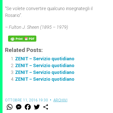
r
“Se volete convertire qualcuno insegnategli il
Rosario”.
– Fulton J. Sheen (1895 –
1979)
Related Posts:
ZENIT – Servizio quotidiano
ZENIT – Servizio quotidiano
ZENIT – Servizio quotidiano
ZENIT – Servizio quotidiano
OTTOBRE 11, 2016 19:30
ARCHIVI
W
M
F
T
S
h
e
a
w
h
a
s
c
i
a