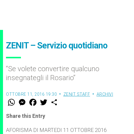
ZENIT – Servizio quotidiano
“Se volete convertire qualcuno
insegnategli il Rosario”
OTTOBRE 11, 2016 19:30
ZENIT STAFF
ARCHIVI
W
M
F
T
S
h
e
a
w
h
a
s
c
i
a
t
s
e
t
r
Share this Entry
s
e
b
t
e
A
n
o
e
p
g
o
r
AFORISMA DI MARTEDI 11 OTTOBRE 2016
p
e
k