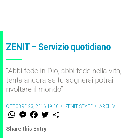
ZENIT – Servizio quotidiano
“Abbi fede in Dio, abbi fede nella vita,
tenta ancora se tu sognerai potrai
rivoltare il mondo”
OTTOBRE 23, 2016 19:50
ZENIT STAFF
ARCHIVI
W
M
F
T
S
h
e
a
w
h
a
s
c
i
a
t
s
e
t
r
Share this Entry
s
e
b
t
e
A
n
o
e