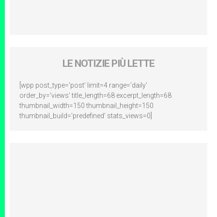
LE NOTIZIE PIÙ LETTE
[wpp post_type='post' limit=4 range='daily'
order_by='views' title_length=68 excerpt_length=68
thumbnail_width=150 thumbnail_height=150
thumbnail_build='predefined' stats_views=0]