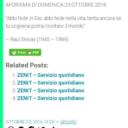
p
g
o
r
AFORISMA DI DOMENICA 23 OTTOBRE 2016
p
e
k
r
“Abbi fede in Dio, abbi fede nella vita, tenta ancora se
tu sognerai potrai rivoltare il mondo”.
– Raul Seixas (1945 – 1989)
Related Posts:
ZENIT – Servizio quotidiano
ZENIT – Servizio quotidiano
ZENIT – Servizio quotidiano
ZENIT – Servizio quotidiano
OTTOBRE 23, 2016 19:50
ARCHIVI
W
M
F
T
S