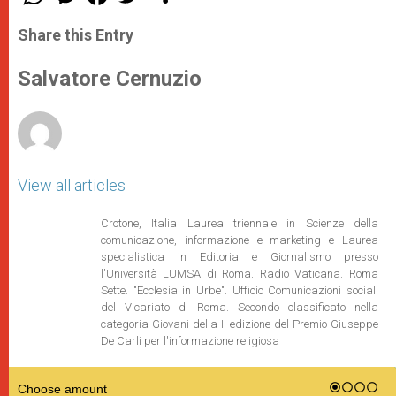
h
e
a
w
h
a
s
c
i
a
t
s
e
t
r
Share this Entry
s
e
b
t
e
A
n
o
e
p
g
o
r
Salvatore Cernuzio
p
e
k
r
View all articles
Crotone, Italia Laurea triennale in Scienze della
comunicazione, informazione e marketing e Laurea
specialistica in Editoria e Giornalismo presso
l'Università LUMSA di Roma. Radio Vaticana. Roma
Sette. "Ecclesia in Urbe". Ufficio Comunicazioni sociali
del Vicariato di Roma. Secondo classificato nella
categoria Giovani della II edizione del Premio Giuseppe
De Carli per l'informazione religiosa