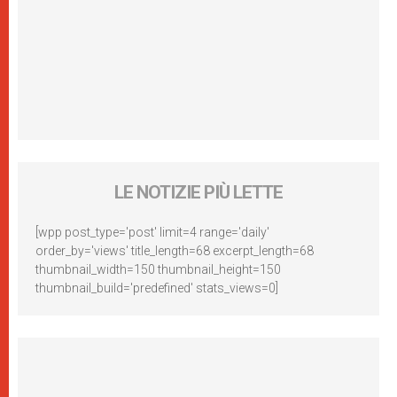
LE NOTIZIE PIÙ LETTE
[wpp post_type='post' limit=4 range='daily'
order_by='views' title_length=68 excerpt_length=68
thumbnail_width=150 thumbnail_height=150
thumbnail_build='predefined' stats_views=0]