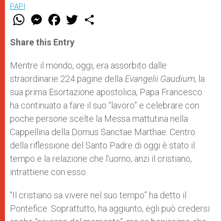
PAPI
W
M
F
T
S
h
e
a
w
h
a
s
c
i
a
t
s
e
t
r
Share this Entry
s
e
b
t
e
A
n
o
e
p
g
o
r
Mentre il mondo, oggi, era assorbito dalle
p
e
k
straordinarie 224 pagine della
r
Evangelii Gaudium
, la
sua prima Esortazione apostolica, Papa Francesco
ha continuato a fare il suo “lavoro” e celebrare con
poche persone scelte la Messa mattutina nella
Cappellina della Domus Sanctae Marthae. Centro
della riflessione del Santo Padre di oggi è stato il
tempo e la relazione che l’uomo, anzi il cristiano,
intrattiene con esso.
“Il cristiano sa vivere nel suo tempo” ha detto il
Pontefice. Soprattutto, ha aggiunto, egli può credersi