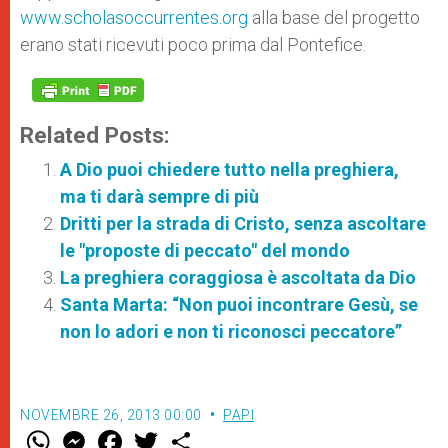
www.scholasoccurrentes.org
alla base del progetto
erano stati ricevuti poco prima dal Pontefice.
Related Posts:
A Dio puoi chiedere tutto nella preghiera,
ma ti darà sempre di più
Dritti per la strada di Cristo, senza ascoltare
le "proposte di peccato" del mondo
La preghiera coraggiosa è ascoltata da Dio
Santa Marta: “Non puoi incontrare Gesù, se
non lo adori e non ti riconosci peccatore”
NOVEMBRE 26, 2013 00:00
PAPI
W
M
F
T
S