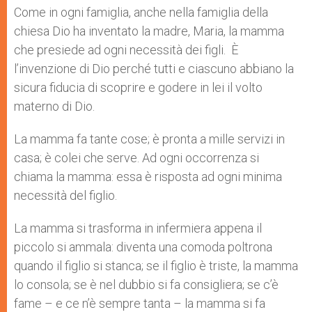
p
g
o
r
Come in ogni famiglia, anche nella famiglia della
p
e
k
chiesa Dio ha inventato la madre, Maria, la mamma
r
che presiede ad ogni necessità dei figli. È
l’invenzione di Dio perché tutti e ciascuno abbiano la
sicura fiducia di scoprire e godere in lei il volto
materno di Dio.
La mamma fa tante cose; è pronta a mille servizi in
casa; è colei che serve. Ad ogni occorrenza si
chiama la mamma: essa è risposta ad ogni minima
necessità del figlio.
La mamma si trasforma in infermiera appena il
piccolo si ammala: diventa una comoda poltrona
quando il figlio si stanca; se il figlio è triste, la mamma
lo consola; se è nel dubbio si fa consigliera; se c’è
fame – e ce n’è sempre tanta – la mamma si fa