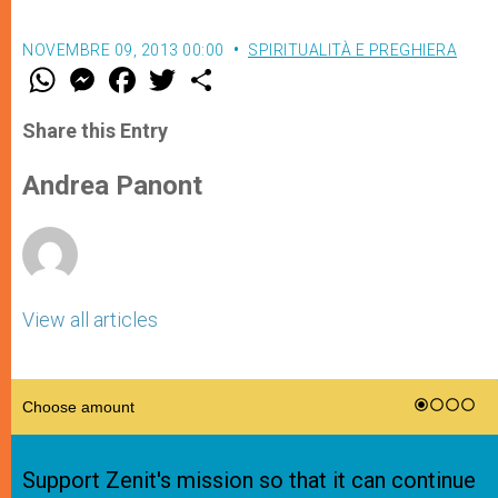
NOVEMBRE 09, 2013 00:00
SPIRITUALITÀ E PREGHIERA
W
M
F
T
S
h
e
a
w
h
a
s
c
i
a
t
s
e
t
r
Share this Entry
s
e
b
t
e
A
n
o
e
p
g
o
r
Andrea Panont
p
e
k
r
View all articles