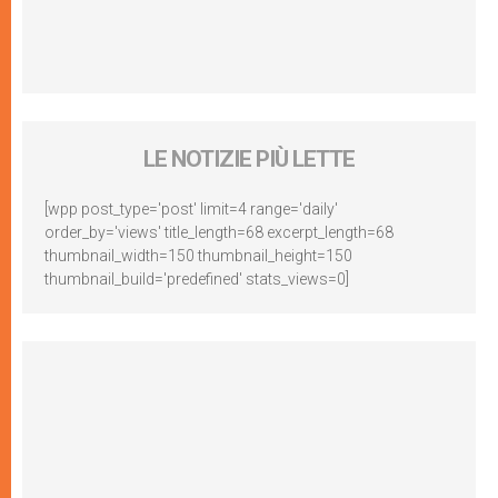
LE NOTIZIE PIÙ LETTE
[wpp post_type='post' limit=4 range='daily'
order_by='views' title_length=68 excerpt_length=68
thumbnail_width=150 thumbnail_height=150
thumbnail_build='predefined' stats_views=0]