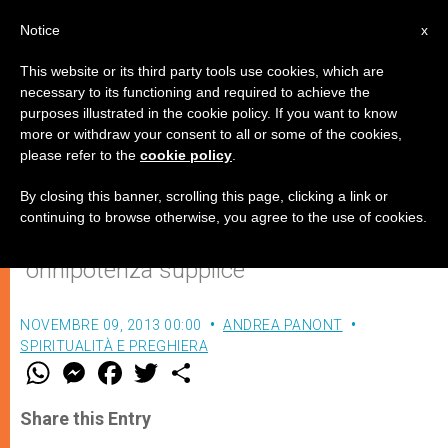
IT
Notice
x
This website or its third party tools use cookies, which are
necessary to its functioning and required to achieve the
purposes illustrated in the cookie policy. If you want to know
Maria la mamma
more or withdraw your consent to all or some of the cookies,
please refer to the
cookie policy
.
By closing this banner, scrolling this page, clicking a link or
La certezza rassicurante di avere una
continuing to browse otherwise, you agree to the use of cookies.
mamma costituita da Dio stesso
“onnipotenza supplice”
NOVEMBRE 09, 2013 00:00
ANDREA PANONT
SPIRITUALITÀ E PREGHIERA
W
M
F
T
S
h
e
a
w
h
a
s
c
i
a
t
s
e
t
r
Share this Entry
s
e
b
t
e
A
n
o
e