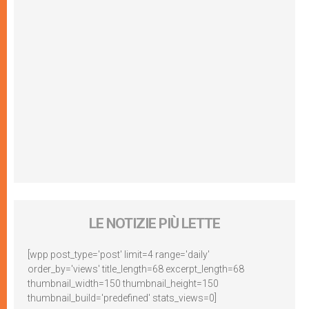
LE NOTIZIE PIÙ LETTE
[wpp post_type='post' limit=4 range='daily'
order_by='views' title_length=68 excerpt_length=68
thumbnail_width=150 thumbnail_height=150
thumbnail_build='predefined' stats_views=0]