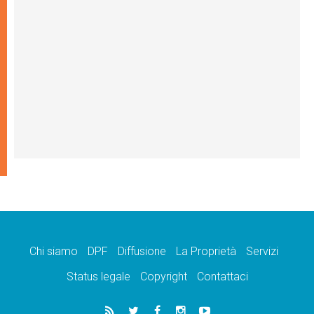
Chi siamo
DPF
Diffusione
La Proprietà
Servizi
Status legale
Copyright
Contattaci