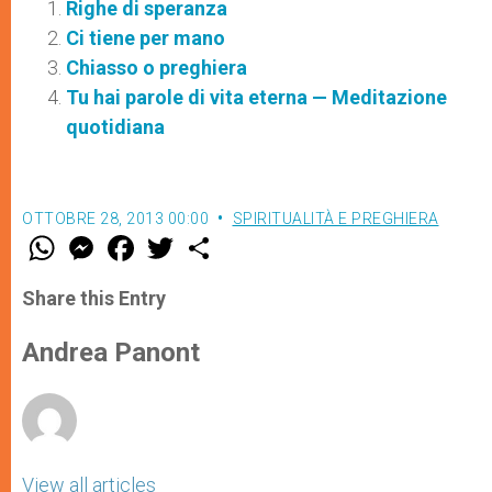
Righe di speranza
Ci tiene per mano
Chiasso o preghiera
Tu hai parole di vita eterna — Meditazione
quotidiana
OTTOBRE 28, 2013 00:00
SPIRITUALITÀ E PREGHIERA
W
M
F
T
S
h
e
a
w
h
a
s
c
i
a
t
s
e
t
r
Share this Entry
s
e
b
t
e
A
n
o
e
p
g
o
r
Andrea Panont
p
e
k
r
View all articles