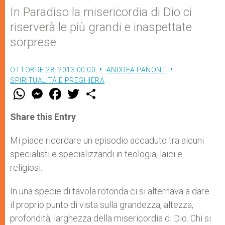
In Paradiso la misericordia di Dio ci
riserverà le più grandi e inaspettate
sorprese
OTTOBRE 28, 2013 00:00
ANDREA PANONT
SPIRITUALITÀ E PREGHIERA
W
M
F
T
S
h
e
a
w
h
a
s
c
i
a
t
s
e
t
r
Share this Entry
s
e
b
t
e
A
n
o
e
p
g
o
r
Mi piace ricordare un episodio accaduto tra alcuni
p
e
k
specialisti e specializzandi in teologia, laici e
r
religiosi.
In una specie di tavola rotonda ci si alternava a dare
il proprio punto di vista sulla grandezza, altezza,
profondità, larghezza della misericordia di Dio. Chi si