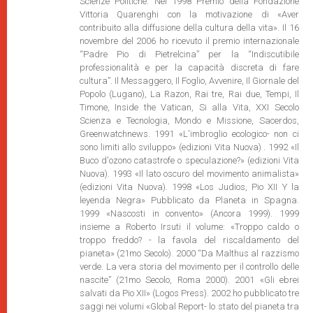
Scienze Politiche. Nel 1998 Premio della Fondazione
Vittoria Quarenghi con la motivazione di «Aver
contribuito alla diffusione della cultura della vita». Il 16
novembre del 2006 ho ricevuto il premio internazionale
“Padre Pio di Pietrelcina” per la “Indiscutibile
professionalità e per la capacità discreta di fare
cultura”. Il Messaggero, Il Foglio, Avvenire, Il Giornale del
Popolo (Lugano), La Razon, Rai tre, Rai due, Tempi, Il
Timone, Inside the Vatican, Si alla Vita, XXI Secolo
Scienza e Tecnologia, Mondo e Missione, Sacerdos,
Greenwatchnews. 1991 «L'imbroglio ecologico- non ci
sono limiti allo sviluppo» (edizioni Vita Nuova) . 1992 «Il
Buco d'ozono catastrofe o speculazione?» (edizioni Vita
Nuova). 1993 «Il lato oscuro del movimento animalista»
(edizioni Vita Nuova). 1998 «Los Judios, Pio XII Y la
leyenda Negra» Pubblicato da Planeta in Spagna.
1999 «Nascosti in convento» (Ancora 1999). 1999
insieme a Roberto Irsuti il volume: «Troppo caldo o
troppo freddo? - la favola del riscaldamento del
pianeta» (21mo Secolo). 2000 “Da Malthus al razzismo
verde. La vera storia del movimento per il controllo delle
nascite” (21mo Secolo, Roma 2000). 2001 «Gli ebrei
salvati da Pio XII» (Logos Press). 2002 ho pubblicato tre
saggi nei volumi «Global Report- lo stato del pianeta tra