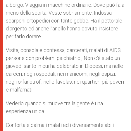
p
e
k
albergo. Viaggia in macchine ordinarie. Dove può fa a
r
meno della scorta. Veste sobriamente. Indossa
scarponi ortopedici con tante gobbe. Ha il pettorale
d’argento ed anche l’anello hanno dovuto insistere
per farlo dorare.
Visita, consola e confessa, carcerati, malati di AIDS,
persone con problemi psichiatrici, Non c’è stato un
giovedì santo in cui ha celebrato in Diocesi, ma nelle
carceri, negli ospedali, nei manicomi, negli ospizi,
negli orfanotrofi, nelle favelas, nei quartieri più poveri
e malfamati
Vederlo quando si muove tra la gente è una
esperienza unica.
Conforta e calma i malati ed i diversamente abili,