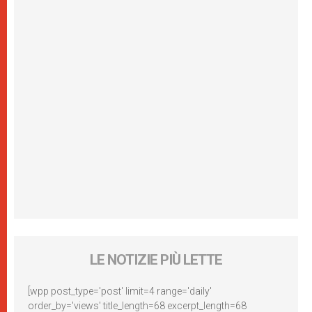
LE NOTIZIE PIÙ LETTE
[wpp post_type='post' limit=4 range='daily'
order_by='views' title_length=68 excerpt_length=68