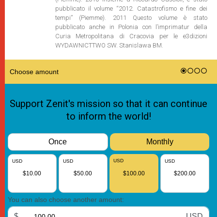
pubblicato il volume “2012. Catastrofismo e fine dei
tempi” (Piemme). 2011 Questo volume è stato
pubblicato anche in Polonia con l’imprimatur della
Curia Metropolitana di Cracovia per le e3dizioni
WYDAWNICTTWO SW. Stanislawa BM.