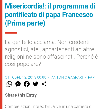
Misericordia!: il programma di
pontificato di papa Francesco
(Prima parte)
La gente lo acclama. Non credenti,
agnostici, atei, appartenenti ad altre
religioni ne sono affascinati. Perché è
così popolare?
OTTOBRE 12, 2013 00:00
ANTONIO GASPARI
PAPI
W
M
F
T
S
h
e
a
w
h
a
s
c
i
a
t
s
e
t
r
Share this Entry
s
e
b
t
e
A
n
o
e
p
g
o
r
Compie azioni incredibili
.
Vive in una camera di