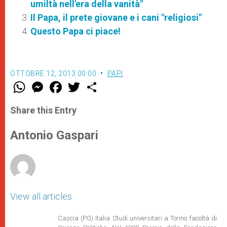
umiltà nell'era della vanità"
Il Papa, il prete giovane e i cani "religiosi"
Questo Papa ci piace!
OTTOBRE 12, 2013 00:00
PAPI
W
M
F
T
S
h
e
a
w
h
a
s
c
i
a
t
s
e
t
r
Share this Entry
s
e
b
t
e
A
n
o
e
p
g
o
r
Antonio Gaspari
p
e
k
r
View all articles
Cascia (PG) Italia Studi universitari a Torino facoltà di