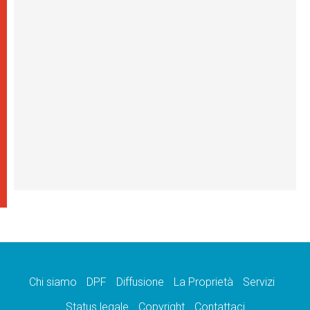
Chi siamo
DPF
Diffusione
La Proprietà
Servizi
Status legale
Copyright
Contattaci