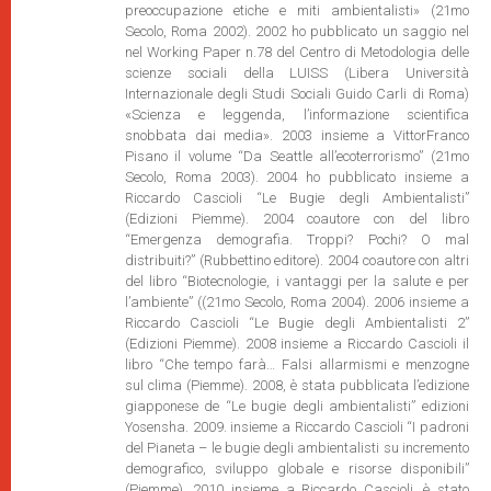
preoccupazione etiche e miti ambientalisti» (21mo
Secolo, Roma 2002). 2002 ho pubblicato un saggio nel
nel Working Paper n.78 del Centro di Metodologia delle
scienze sociali della LUISS (Libera Università
Internazionale degli Studi Sociali Guido Carli di Roma)
«Scienza e leggenda, l’informazione scientifica
snobbata dai media». 2003 insieme a VittorFranco
Pisano il volume “Da Seattle all’ecoterrorismo” (21mo
Secolo, Roma 2003). 2004 ho pubblicato insieme a
Riccardo Cascioli “Le Bugie degli Ambientalisti”
(Edizioni Piemme). 2004 coautore con del libro
“Emergenza demografia. Troppi? Pochi? O mal
distribuiti?” (Rubbettino editore). 2004 coautore con altri
del libro “Biotecnologie, i vantaggi per la salute e per
l’ambiente” ((21mo Secolo, Roma 2004). 2006 insieme a
Riccardo Cascioli “Le Bugie degli Ambientalisti 2”
(Edizioni Piemme). 2008 insieme a Riccardo Cascioli il
libro “Che tempo farà… Falsi allarmismi e menzogne
sul clima (Piemme). 2008, è stata pubblicata l’edizione
giapponese de “Le bugie degli ambientalisti” edizioni
Yosensha. 2009. insieme a Riccardo Cascioli “I padroni
del Pianeta – le bugie degli ambientalisti su incremento
demografico, sviluppo globale e risorse disponibili”
(Piemme). 2010 insieme a Riccardo Cascioli, è stato