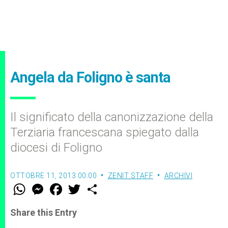
Angela da Foligno è santa
Il significato della canonizzazione della
Terziaria francescana spiegato dalla
diocesi di Foligno
OTTOBRE 11, 2013 00:00
ZENIT STAFF
ARCHIVI
W
M
F
T
S
h
e
a
w
h
a
s
c
i
a
t
s
e
t
r
Share this Entry
s
e
b
t
e
A
n
o
e