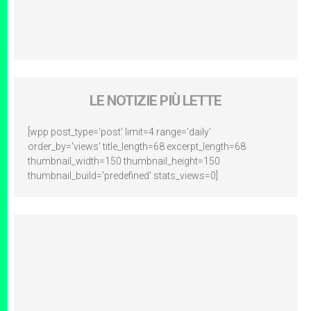
LE NOTIZIE PIÙ LETTE
[wpp post_type='post' limit=4 range='daily'
order_by='views' title_length=68 excerpt_length=68
thumbnail_width=150 thumbnail_height=150
thumbnail_build='predefined' stats_views=0]