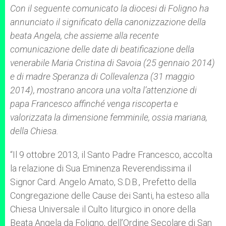
p
g
o
r
Con il seguente comunicato la diocesi di Foligno ha
p
e
k
annunciato il significato della canonizzazione della
r
beata Angela, che assieme alla recente
comunicazione delle date di beatificazione della
venerabile Maria Cristina di Savoia (25 gennaio 2014)
e di madre Speranza di Collevalenza (31 maggio
2014), mostrano ancora una volta l’attenzione di
papa Francesco affinché venga riscoperta e
valorizzata la dimensione femminile, ossia mariana,
della Chiesa.
“Il 9 ottobre 2013, il Santo Padre Francesco, accolta
la relazione di Sua Eminenza Reverendissima il
Signor Card. Angelo Amato, S.D.B., Prefetto della
Congregazione delle Cause dei Santi, ha esteso alla
Chiesa Universale il Culto liturgico in onore della
Beata Angela da Foligno, dell’Ordine Secolare di San